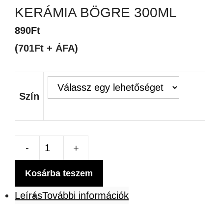
KERÁMIA BÖGRE 300ML
890
Ft
(701Ft + ÁFA)
Szín
CSILLÁMLÓ
HATÁSÚ
Kosárba teszem
KERÁMIA
Leírás
További információk
BÖGRE