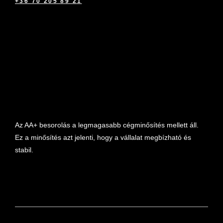
+36 70 205 89 21
marketplace partner
Az AA+ besorolás a legmagasabb cégminősítés mellett áll.
Ez a minősítés azt jelenti, hogy a vállalat megbízható és
stabil.