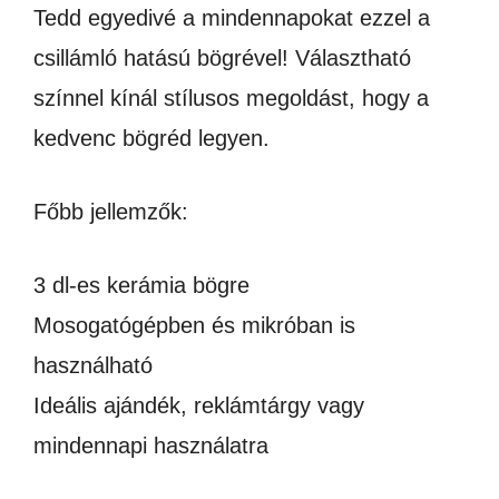
300ML
Tedd egyedivé a mindennapokat ezzel a
mennyiség
csillámló hatású bögrével! Választható
színnel kínál stílusos megoldást, hogy a
kedvenc bögréd legyen.
Főbb jellemzők:
3 dl-es kerámia bögre
Mosogatógépben és mikróban is
használható
Ideális ajándék, reklámtárgy vagy
mindennapi használatra