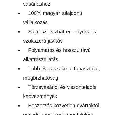
vásárláshoz
100% magyar tulajdonú
vállalkozás
Saját szervizháttér – gyors és
szakszerű javítás
Folyamatos és hosszú távú
alkatrészellátás
Több éves szakmai tapasztalat,
megbízhatóság
Törzsvásárlói és viszonteladói
kedvezmények
Beszerzés közvetlen gyártóktól
egyedi igényeknek megfelelően