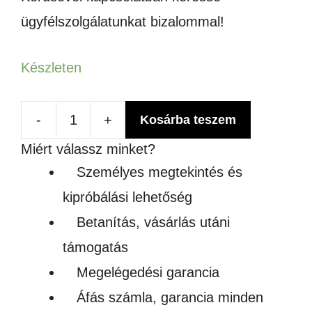
ügyfélszolgálatunkat bizalommal!
Készleten
-
+
Kosárba teszem
CW5200
Miért válassz minket?
VÍZHŰTŐ
Személyes megtekintés és
mennyiség
kipróbálási lehetőség
Betanítás, vásárlás utáni
támogatás
Megelégedési garancia
Áfás számla, garancia minden