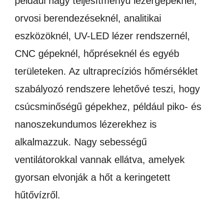
például nagy teljesítményű lézergépeknél,
orvosi berendezéseknél, analitikai
eszközöknél, UV-LED lézer rendszernél,
CNC gépeknél, hőpréseknél és egyéb
területeken. Az ultraprecíziós hőmérséklet
szabályozó rendszere lehetővé teszi, hogy
csúcsminőségű gépekhez, például piko- és
nanoszekundumos lézerekhez is
alkalmazzuk. Nagy sebességű
ventilátorokkal vannak ellátva, amelyek
gyorsan elvonják a hőt a keringetett
hűtővízről.