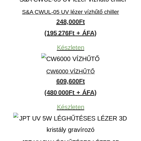
S&A CWUL-05 UV lézer vízhűtő chiller
248,000
Ft
(195 276Ft + ÁFA)
Készleten
CW6000 VÍZHŰTŐ
609,600
Ft
(480 000Ft + ÁFA)
Készleten