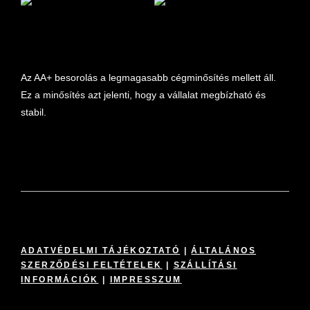
marketplace partner
Az AA+ besorolás a legmagasabb cégminősítés mellett áll.
Ez a minősítés azt jelenti, hogy a vállalat megbízható és
stabil.
ADATVÉDELMI TÁJÉKOZTATÓ
|
ÁLTALÁNOS
SZERZŐDÉSI FELTÉTELEK
|
SZÁLLÍTÁSI
INFORMÁCIÓK
|
IMPRESSZUM