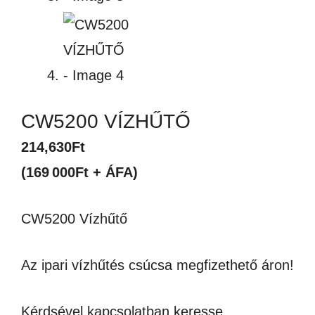
CW5200 VÍZHŰTŐ
214,630
Ft
(169 000Ft + ÁFA)
CW5200 Vízhűtő
Az ipari vízhűtés csúcsa megfizethető áron!
Kérdsével kapcsolatban keresse