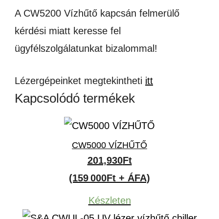
A CW5200 Vízhűtő kapcsán felmerülő
kérdési miatt keresse fel
ügyfélszolgálatunkat bizalommal!
Lézergépeinket megtekintheti
itt
Kapcsolódó termékek
CW5000 VÍZHŰTŐ
201,930
Ft
(159 000Ft + ÁFA)
Készleten