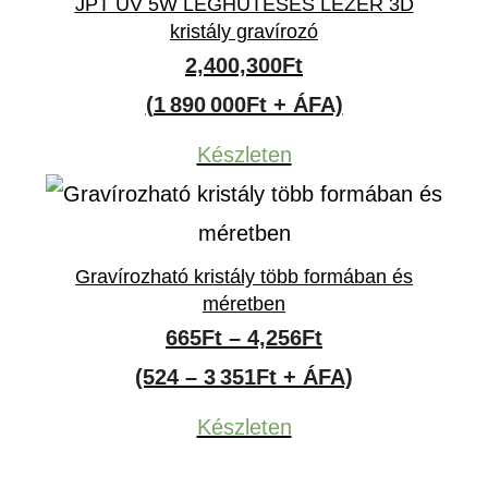
JPT UV 5W LÉGHŰTÉSES LÉZER 3D
kristály gravírozó
2,400,300
Ft
(1 890 000Ft + ÁFA)
Készleten
Gravírozható kristály több formában és
méretben
Ártartomány:
665
Ft
–
4,256
Ft
665Ft
(524 – 3 351Ft + ÁFA)
-
Készleten
4,256Ft