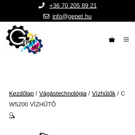
Kilépés
+36 70 205 89 21
a
info@gepet.hu
tartalomba
M
Kezdőlap
/
Vágástechnológia
/
Vízhűtők
/ C
W5200 VÍZHŰTŐ
🔍