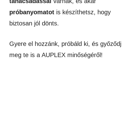
tanácsadással
várnak, és akár
próbanyomatot
is készíthetsz, hogy
biztosan jól dönts.
Gyere el hozzánk, próbáld ki, és győződj
meg te is a AUPLEX minőségéről!
AKCIÓ!