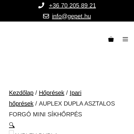
Kilépés
+36 70 205 89 21
a
info@gepet.hu
tartalomba
M
Kezdőlap
/
Hőprések
/
Ipari
hőprések
/ AUPLEX DUPLA ASZTALOS
FORGÓ MINI SÍKHŐRPÉS
🔍