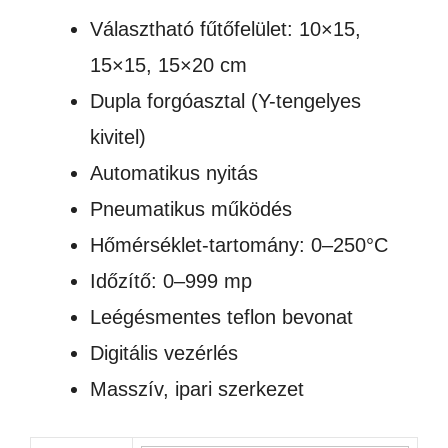
Választható fűtőfelület: 10×15,
15×15, 15×20 cm
Dupla forgóasztal (Y-tengelyes
kivitel)
Automatikus nyitás
Pneumatikus működés
Hőmérséklet-tartomány: 0–250°C
Időzítő: 0–999 mp
Leégésmentes teflon bevonat
Digitális vezérlés
Masszív, ipari szerkezet