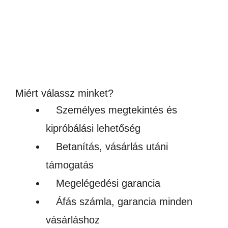
HIDRAULIKUS DUPLA ASZTALOS
AUTOMATA IPARI HŐPRÉS 40×50 cm
780,000
Ft
(614 173Ft + ÁFA)
Készleten
Miért válassz minket?
Személyes megtekintés és
kipróbálási lehetőség
Betanítás, vásárlás utáni
támogatás
Megelégedési garancia
Áfás számla, garancia minden
vásárláshoz