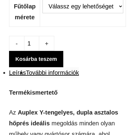
Fűtőlap
mérete
AUPLEX
DUPLA
Kosárba teszem
ASZTALOS
Leírás
További információk
FORGÓ
MINI
Termékismertető
SÍKHŐRPÉS
Az
Auplex Y-tengelyes, dupla asztalos
mennyiség
hőprés ideális
megoldás minden olyan
műhely vagy gyártósor számára, ahol