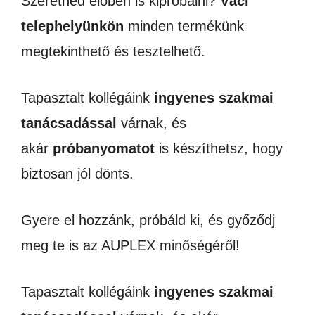
Szeretnéd élőben is kipróbálni?
Váci
telephelyünkön
minden termékünk
megtekinthető és tesztelhető.
Tapasztalt kollégáink
ingyenes szakmai
tanácsadással
várnak, és
akár
próbanyomatot
is készíthetsz, hogy
biztosan jól dönts.
Gyere el hozzánk, próbáld ki, és győződj
meg te is az AUPLEX minőségéről!
Tapasztalt kollégáink
ingyenes szakmai