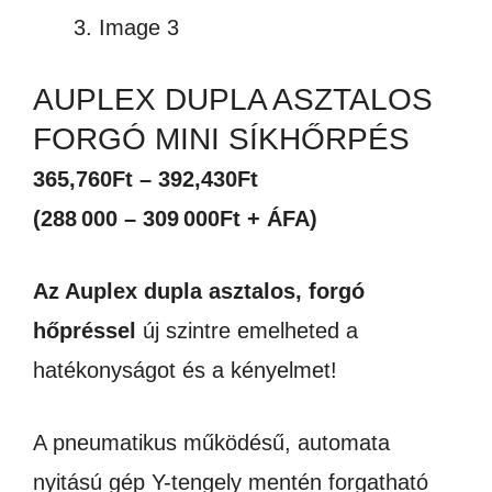
AUPLEX DUPLA ASZTALOS
FORGÓ MINI SÍKHŐRPÉS
Ártartomány:
365,760
Ft
–
392,430
Ft
365,760Ft
(288 000 – 309 000Ft + ÁFA)
-
Az Auplex dupla asztalos, forgó
392,430Ft
hőpréssel
új szintre emelheted a
hatékonyságot és a kényelmet!
A pneumatikus működésű, automata
nyitású gép Y-tengely mentén forgatható