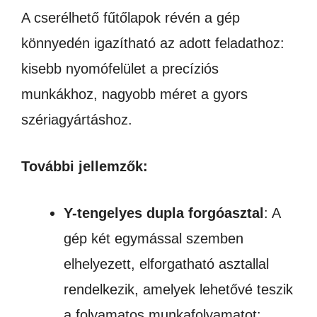
A cserélhető fűtőlapok révén a gép
könnyedén igazítható az adott feladathoz:
kisebb nyomófelület a precíziós
munkákhoz, nagyobb méret a gyors
szériagyártáshoz.
További jellemzők:
Y-tengelyes dupla forgóasztal
: A
gép két egymással szemben
elhelyezett, elforgatható asztallal
rendelkezik, amelyek lehetővé teszik
a folyamatos munkafolyamatot: