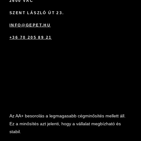
2600 VÁC
SZENT LÁSZLÓ ÚT 23.
INFO@GEPET.HU
+36 70 205 89 21
marketplace partner
Az AA+ besorolás a legmagasabb cégminősítés mellett áll.
Ez a minősítés azt jelenti, hogy a vállalat megbízható és
stabil.