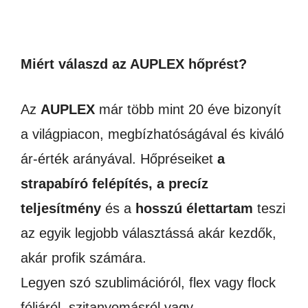
Miért válaszd az AUPLEX hőprést?
Az
AUPLEX
már több mint 20 éve bizonyít
a világpiacon, megbízhatóságával és kiváló
ár-érték arányával. Hőpréseiket
a
strapabíró felépítés, a precíz
teljesítmény
és a
hosszú élettartam
teszi
az egyik legjobb választássá akár kezdők,
akár profik számára.
Legyen szó szublimációról, flex vagy flock
fóliáról, szitanyomásról vagy