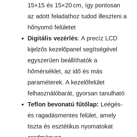
15×15 és 15×20 cm, így pontosan
az adott feladathoz tudod illeszteni a
hőnyomó felületet
Digitális vezérlés
: A precíz LCD
kijelzős kezelőpanel segítségével
egyszerűen beállíthatók a
hőmérséklet, az idő és más
paraméterek. A kezelőfelület
felhasználóbarát, gyorsan tanulható
Teflon bevonatú fűtőlap:
Leégés-
és ragadásmentes felület, amely
tiszta és esztétikus nyomatokat