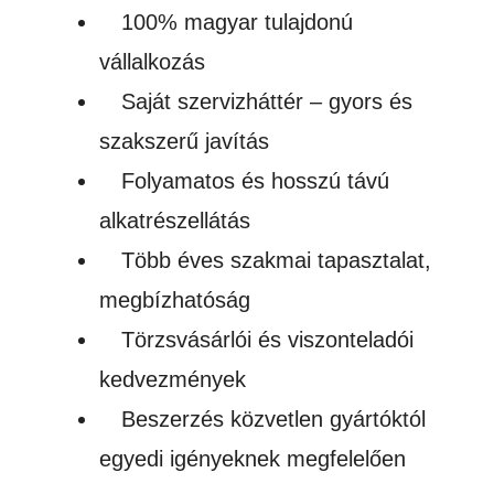
100% magyar tulajdonú
vállalkozás
Saját szervizháttér – gyors és
szakszerű javítás
Folyamatos és hosszú távú
alkatrészellátás
Több éves szakmai tapasztalat,
megbízhatóság
Törzsvásárlói és viszonteladói
kedvezmények
Beszerzés közvetlen gyártóktól
egyedi igényeknek megfelelően