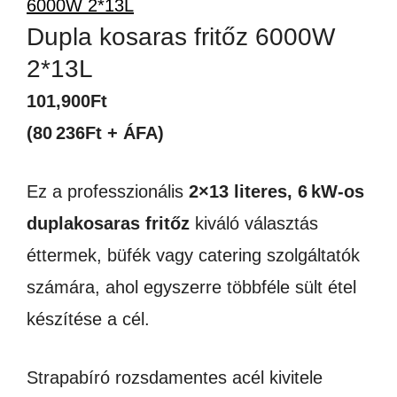
Dupla kosaras fritőz 6000W
2*13L
101,900
Ft
(80 236Ft + ÁFA)
Ez a professzionális
2×13 literes, 6 kW-os
duplakosaras fritőz
kiváló választás
éttermek, büfék vagy catering szolgáltatók
számára, ahol egyszerre többféle sült étel
készítése a cél.
Strapabíró rozsdamentes acél kivitele