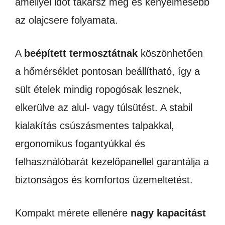
amellyel időt takarsz meg és kényelmesebb
az olajcsere folyamata.
A
beépített termosztátnak
köszönhetően
a hőmérséklet pontosan beállítható, így a
sült ételek mindig ropogósak lesznek,
elkerülve az alul- vagy túlsütést. A stabil
kialakítás csúszásmentes talpakkal,
ergonomikus fogantyúkkal és
felhasználóbarát kezelőpanellel garantálja a
biztonságos és komfortos üzemeltetést.
Kompakt mérete ellenére
nagy kapacitást