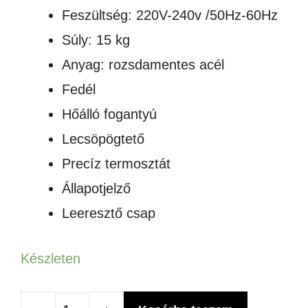
Feszültség: 220V-240v /50Hz-60Hz
Súly: 15 kg
Anyag: rozsdamentes acél
Fedél
Hőálló fogantyú
Lecsöpögtető
Precíz termosztát
Állapotjelző
Leeresztő csap
Készleten