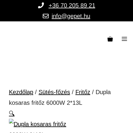
Kilépés
+36 70 205 89 21
a
info@gepet.hu
tartalomba
M
Kezdőlap
/
Sütés-főzés
/
Fritőz
/ Dupla
kosaras fritőz 6000W 2*13L
🔍