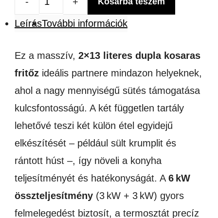
Kosárba teszem
Dupla
Leírás
További információk
kosaras
fritőz
Ez a masszív,
2×13 literes dupla kosaras
6000W
fritőz
ideális partnere mindazon helyeknek,
2*13L
ahol a nagy mennyiségű sütés támogatása
mennyiség
kulcsfontosságú. A két független tartály
lehetővé teszi két külön étel egyidejű
elkészítését – például sült krumplit és
rántott húst –, így növeli a konyha
teljesítményét és hatékonyságát. A
6
kW
ö
sszteljes
í
tm
é
ny
(3 kW + 3 kW) gyors
felmelegedést biztosít, a termosztát precíz