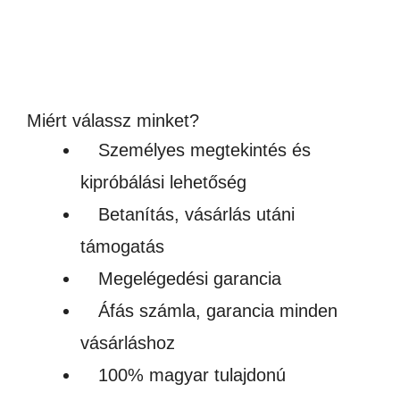
54,900
Ft
(43 228Ft + ÁFA)
Készleten
Miért válassz minket?
Személyes megtekintés és
kipróbálási lehetőség
Betanítás, vásárlás utáni
támogatás
Megelégedési garancia
Áfás számla, garancia minden
vásárláshoz
100% magyar tulajdonú