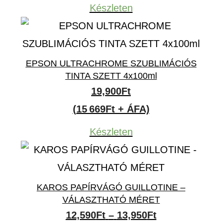
Készleten
EPSON ULTRACHROME SZUBLIMÁCIÓS
TINTA SZETT 4x100ml
19,900
Ft
(15 669Ft + ÁFA)
Készleten
KAROS PAPÍRVÁGÓ GUILLOTINE –
VÁLASZTHATÓ MÉRET
Ártartomány:
12,590
Ft
–
13,950
Ft