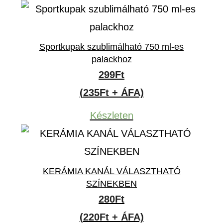
120Ft.
89Ft.
Sportkupak szublimálható 750 ml-es
palackhoz
299
Ft
(235Ft + ÁFA)
Készleten
KERÁMIA KANÁL VÁLASZTHATÓ
SZÍNEKBEN
280
Ft
(220Ft + ÁFA)