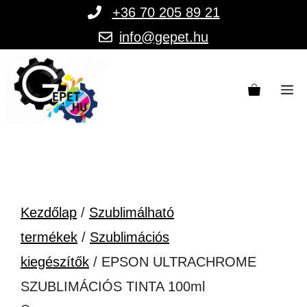
Kilépés
+36 70 205 89 21
a
info@gepet.hu
tartalomba
M
Kezdőlap
/
Szublimálható
termékek
/
Szublimációs
kiegészítők
/ EPSON ULTRACHROME
SZUBLIMÁCIÓS TINTA 100ml