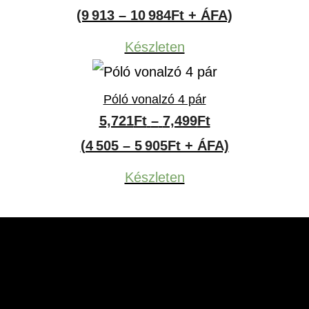
12,590Ft
(9 913 – 10 984Ft + ÁFA)
-
Készleten
13,950Ft
Póló vonalzó 4 pár
Ártartomány:
5,721
Ft
–
7,499
Ft
5,721Ft
(4 505 – 5 905Ft + ÁFA)
-
Készleten
7,499Ft