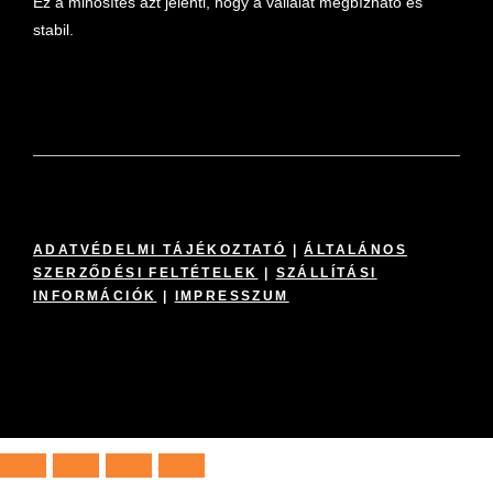
Ez a minősítés azt jelenti, hogy a vállalat megbízható és
stabil.
ADATVÉDELMI TÁJÉKOZTATÓ
|
ÁLTALÁNOS
SZERZŐDÉSI FELTÉTELEK
|
SZÁLLÍTÁSI
INFORMÁCIÓK
|
IMPRESSZUM