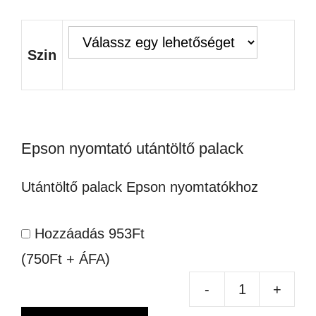
Szin
Epson nyomtató utántöltő palack
Utántöltő palack Epson nyomtatókhoz
Hozzáadás
953
Ft
(750Ft + ÁFA)
-
+
EP