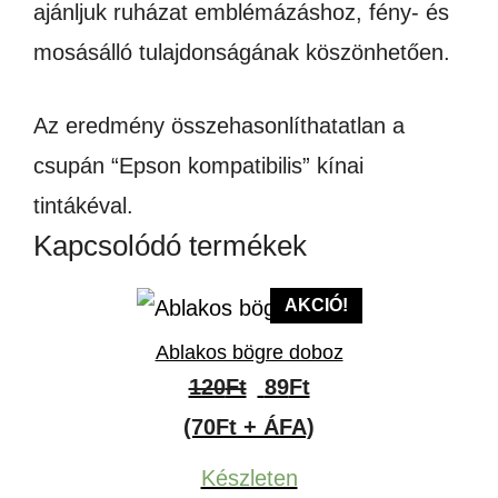
ajánljuk ruházat emblémázáshoz, fény- és
mosásálló tulajdonságának köszönhetően.
Az eredmény összehasonlíthatatlan a
csupán “Epson kompatibilis” kínai
tintákéval.
Kapcsolódó termékek
AKCIÓ!
Ablakos bögre doboz
Original
Current
120
Ft
89
Ft
price
price
(70Ft + ÁFA)
was:
is:
Készleten