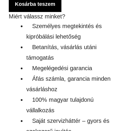
UL
Kosárba teszem
SZ
Miért válassz minket?
TI
Személyes megtekintés és
10
kipróbálási lehetőség
men
Betanítás, vásárlás utáni
támogatás
Megelégedési garancia
Áfás számla, garancia minden
vásárláshoz
100% magyar tulajdonú
vállalkozás
Saját szervizháttér – gyors és