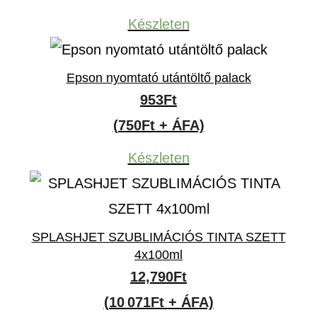
Készleten
Epson nyomtató utántöltő palack
953
Ft
(750Ft + ÁFA)
Készleten
SPLASHJET SZUBLIMÁCIÓS TINTA SZETT
4x100ml
12,790
Ft
(10 071Ft + ÁFA)