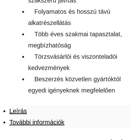
szakszerű javítás
Folyamatos és hosszú távú
alkatrészellátás
Több éves szakmai tapasztalat,
megbízhatóság
Törzsvásárlói és viszonteladói
kedvezmények
Beszerzés közvetlen gyártóktól
egyedi igényeknek megfelelően
Leírás
További információk