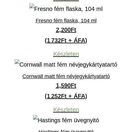
Fresno fém flaska, 104 ml
2,200
Ft
(1 732Ft + ÁFA)
Készleten
Cornwall matt fém névjegykártyatartó
1,590
Ft
(1 252Ft + ÁFA)
Készleten