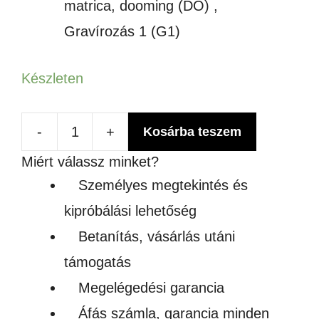
matrica, dooming (DO) ,
Gravírozás 1 (G1)
Készleten
-
+
Kosárba teszem
Flint
Miért válassz minket?
fém
Személyes megtekintés és
kulcstartó
kipróbálási lehetőség
mennyiség
Betanítás, vásárlás utáni
támogatás
Megelégedési garancia
Áfás számla, garancia minden