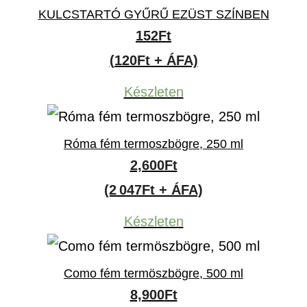
KULCSTARTÓ GYŰRŰ EZÜST SZÍNBEN
152
Ft
(120Ft + ÁFA)
Készleten
Róma fém termoszbögre, 250 ml
2,600
Ft
(2 047Ft + ÁFA)
Készleten
Como fém termöszbögre, 500 ml
8,900
Ft