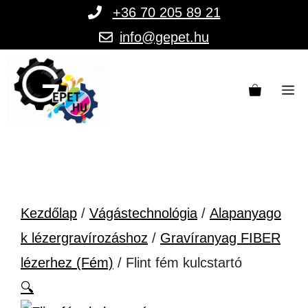
Kilépés
+36 70 205 89 21
a
info@gepet.hu
tartalomba
M
Kezdőlap
/
Vágástechnológia
/
Alapanyago
k lézergravírozáshoz
/
Gravíranyag FIBER
lézerhez (Fém)
/ Flint fém kulcstartó
🔍