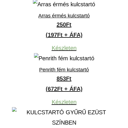
Arras érmés kulcstartó
250
Ft
(197Ft + ÁFA)
Készleten
Penrith fém kulcstartó
853
Ft
(672Ft + ÁFA)
Készleten