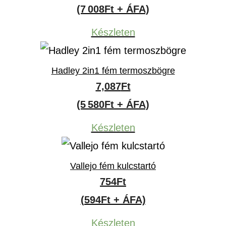
(7 008Ft + ÁFA)
Készleten
Hadley 2in1 fém termoszbögre
7,087
Ft
(5 580Ft + ÁFA)
Készleten
Vallejo fém kulcstartó
754
Ft
(594Ft + ÁFA)
Készleten