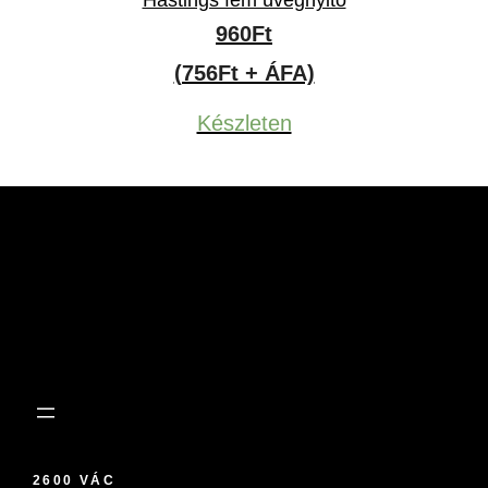
Hastings fém üvegnyitó
960
Ft
(756Ft + ÁFA)
Készleten
2600 VÁC