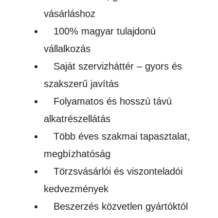
vásárláshoz
100% magyar tulajdonú
vállalkozás
Saját szervizháttér – gyors és
szakszerű javítás
Folyamatos és hosszú távú
alkatrészellátás
Több éves szakmai tapasztalat,
megbízhatóság
Törzsvásárlói és viszonteladói
kedvezmények
Beszerzés közvetlen gyártóktól