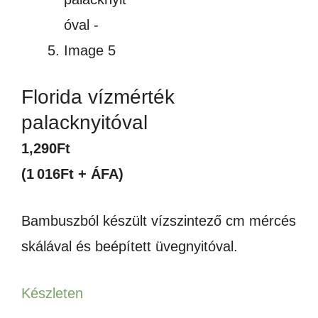
Florida vízmérték
palacknyitóval
1,290
Ft
(1 016Ft + ÁFA)
Bambuszból készült vízszintező cm mércés
skálával és beépített üvegnyitóval.
Készleten