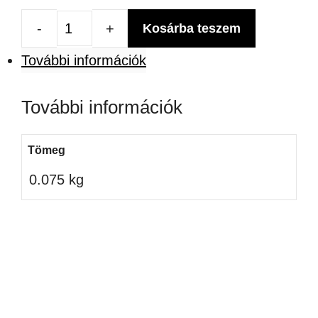
Kosárba teszem
Florida
További információk
vízmérték
palacknyitóval
További információk
mennyiség
Tömeg
0.075 kg