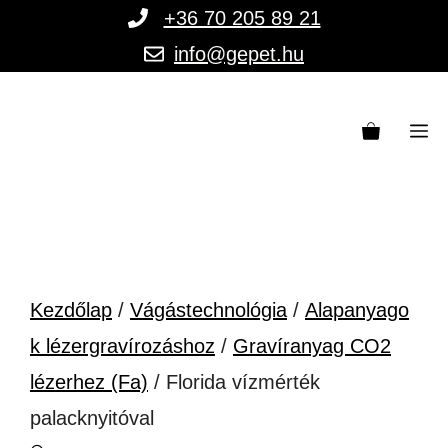
Kilépés
+36 70 205 89 21
a
info@gepet.hu
tartalomba
M
Kezdőlap
/
Vágástechnológia
/
Alapanyago
k lézergravírozáshoz
/
Gravíranyag CO2
lézerhez (Fa)
/ Florida vízmérték
palacknyitóval