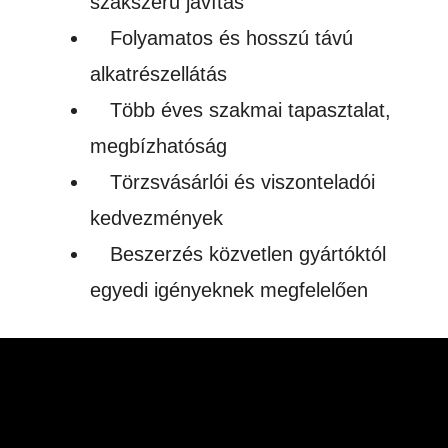
szakszerű javítás
Folyamatos és hosszú távú
alkatrészellátás
Több éves szakmai tapasztalat,
megbízhatóság
Törzsvásárlói és viszonteladói
kedvezmények
Beszerzés közvetlen gyártóktól
egyedi igényeknek megfelelően