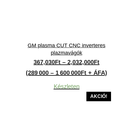
GM plasma CUT CNC inverteres
plazmavágók
Ártartomán
367,030
Ft
–
2,032,000
Ft
367,030Ft
(289 000 – 1 600 000Ft + ÁFA)
-
Készleten
2,032,000Ft
AKCIÓ!