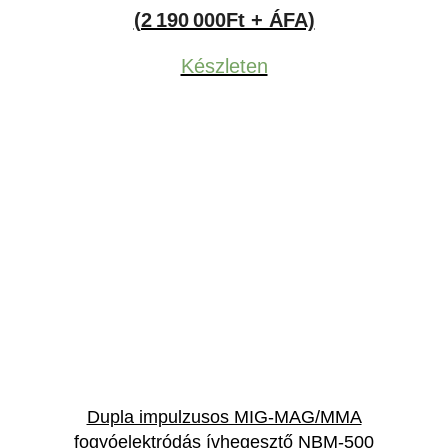
price
price
(2 190 000Ft + ÁFA)
was:
is:
Készleten
3,619,500Ft.
2,781,300Ft
Dupla impulzusos MIG-MAG/MMA
fogyóelektródás ívhegesztő NBM-500