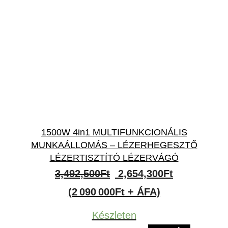
1500W 4in1 MULTIFUNKCIONÁLIS
MUNKAÁLLOMÁS – LÉZERHEGESZTŐ
LÉZERTISZTÍTÓ LÉZERVÁGÓ
Original
Current
3,492,500
Ft
2,654,300
Ft
price
price
(2 090 000Ft + ÁFA)
was:
is:
Készleten
3,492,500Ft.
2,654,300Ft