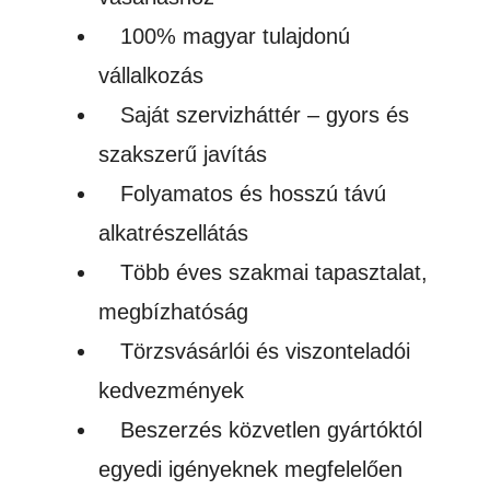
100% magyar tulajdonú
vállalkozás
Saját szervizháttér – gyors és
szakszerű javítás
Folyamatos és hosszú távú
alkatrészellátás
Több éves szakmai tapasztalat,
megbízhatóság
Törzsvásárlói és viszonteladói
kedvezmények
Beszerzés közvetlen gyártóktól
egyedi igényeknek megfelelően