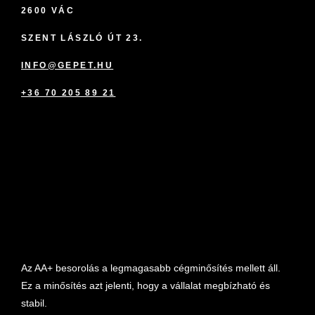
2600 VÁC
SZENT LÁSZLÓ ÚT 23.
INFO@GEPET.HU
+36 70 205 89 21
marketplace partner
Az AA+ besorolás a legmagasabb cégminősítés mellett áll.
Ez a minősítés azt jelenti, hogy a vállalat megbízható és
stabil.