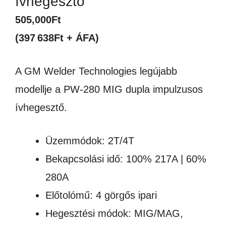
ívhegesztő
505,000
Ft
(397 638Ft + ÁFA)
A GM Welder Technologies legújabb
modellje a PW-280 MIG dupla impulzusos
ívhegesztő.
Üzemmódok: 2T/4T
Bekapcsolási idő: 100% 217A | 60%
280A
Előtolómű: 4 görgős ipari
Hegesztési módok: MIG/MAG,