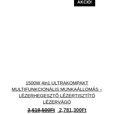
AKCIÓ!
1500W 4in1 ULTRAKOMPAKT
MULTIFUNKCIONÁLIS MUNKAÁLLOMÁS –
LÉZERHEGESZTŐ LÉZERTISZTÍTÓ
LÉZERVÁGÓ
Original
Current
3,619,500
Ft
2,781,300
Ft