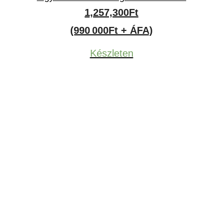
1,257,300
Ft
(990 000Ft + ÁFA)
Készleten