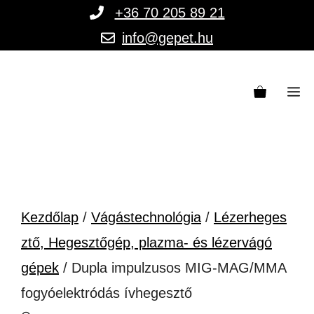
Kilépés
+36 70 205 89 21
a
info@gepet.hu
tartalomba
M
Kezdőlap
/
Vágástechnológia
/
Lézerheges
ztő, Hegesztőgép, plazma- és lézervágó
gépek
/ Dupla impulzusos MIG-MAG/MMA
fogyóelektródás ívhegesztő