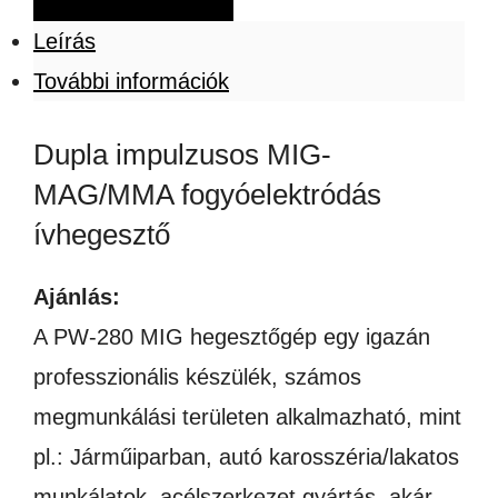
impulzusos
Leírás
MIG-
További információk
MAG/MMA
fogyóelektródás
Dupla impulzusos MIG-
ívhegesztő
MAG/MMA fogyóelektródás
mennyiség
ívhegesztő
Ajánlás:
A PW-280 MIG hegesztőgép egy igazán
professzionális készülék, számos
megmunkálási területen alkalmazható, mint
pl.: Járműiparban, autó karosszéria/lakatos
munkálatok, acélszerkezet gyártás, akár