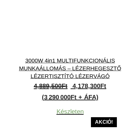
3000W 4in1 MULTIFUNKCIONÁLIS
MUNKAÁLLOMÁS – LÉZERHEGESZTŐ
LÉZERTISZTÍTÓ LÉZERVÁGÓ
Original
Current
4,889,500
Ft
4,178,300
Ft
price
price
(3 290 000Ft + ÁFA)
was:
is:
Készleten
4,889,500Ft.
4,178,300Ft
AKCIÓ!