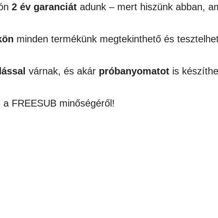
ón
2 év garanciát
adunk – mert hiszünk abban, am
kön
minden termékünk megtekinthető és tesztelhet
dással
várnak, és akár
próbanyomatot
is készíthe
 is a FREESUB minőségéről!
AKCIÓ!