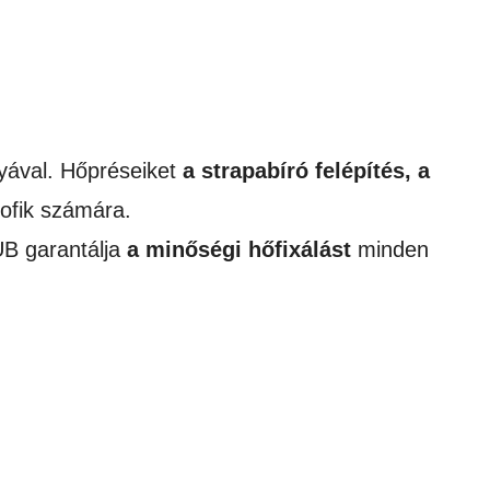
nyával. Hőpréseiket
a strapabíró felépítés, a
rofik számára.
UB garantálja
a minőségi hőfixálást
minden