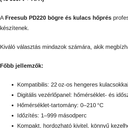
A
Freesub PD220 bögre és kulacs hőprés
profes
készítenek.
Kiváló választás mindazok számára, akik megbízh
Főbb jellemzők:
Kompatibilis: 22 oz-os hengeres kulacsokka
Digitális vezérlőpanel: hőmérséklet- és idő
Hőmérséklet-tartomány: 0–210 °C
Időzítés: 1–999 másodperc
Kompakt, hordozható kivitel, könnyű kezel