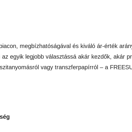
gpiacon, megbízhatóságával és kiváló ár-érték ará
 az egyik legjobb választássá akár kezdők, akár p
l, szitanyomásról vagy transzferpapírról – a FREES
őség