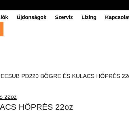
iók
Újdonságok
Szervíz
Lízing
Kapcsola
REESUB PD220 BÖGRE ÉS KULACS HŐPRÉS 22
ACS HŐPRÉS 22oz