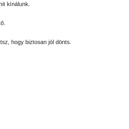
it kínálunk.
ő.
tsz, hogy biztosan jól dönts.