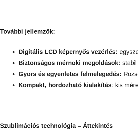
További jellemzők:
Digitális LCD képernyős vezérlés:
egyszer
Biztonságos mérnöki megoldások:
stabi
Gyors és egyenletes felmelegedés:
Rozsd
Kompakt, hordozható kialakítás
: kis mér
Szublimációs technológia – Áttekintés