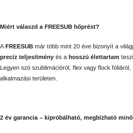
Miért válaszd a
FREESUB
hőprést?
A
FREESUB
már több mint 20 éve bizonyít a vilá
precíz teljesítmény
és a
hosszú élettartam
teszi
Legyen szó szublimációról, flex vagy flock fóliáró
alkalmazási területen.
2 év garancia – kipróbálható, megbízható min