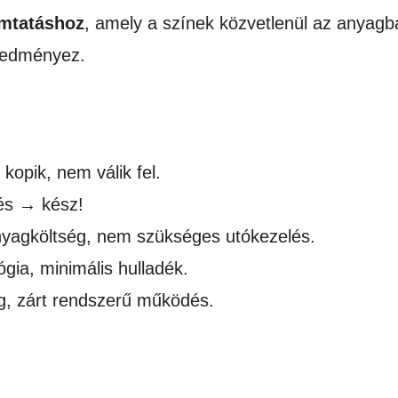
mtatáshoz
, amely a színek közvetlenül az anyagb
eredményez.
kopik, nem válik fel.
és → kész!
nyagköltség, nem szükséges utókezelés.
ia, minimális hulladék.
, zárt rendszerű működés.