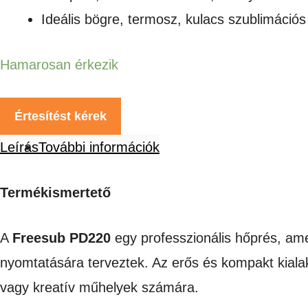
Ideális bögre, termosz, kulacs szublimáci
Hamarosan érkezik
Értesítést kérek
Leírás
További információk
Termékismertető
A
Freesub PD220
egy professzionális hőprés, ame
nyomtatására terveztek. Az erős és kompakt kialakí
vagy kreatív műhelyek számára.