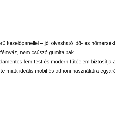
ű kezelőpanellel – jól olvasható idő- és hőmérsékl
l fémváz, nem csúszó gumitalpak
amentes fém test és modern fűtőelem biztosítja a
ete miatt ideális mobil és otthoni használatra egyar