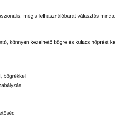
szionális, mégis felhasználóbarát választás minda
ató, könnyen kezelhető bögre és kulacs hőprést k
l, bögrékkel
szabályzás
hetőség