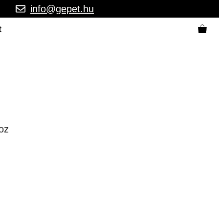
info@gepet.hu
t
oz