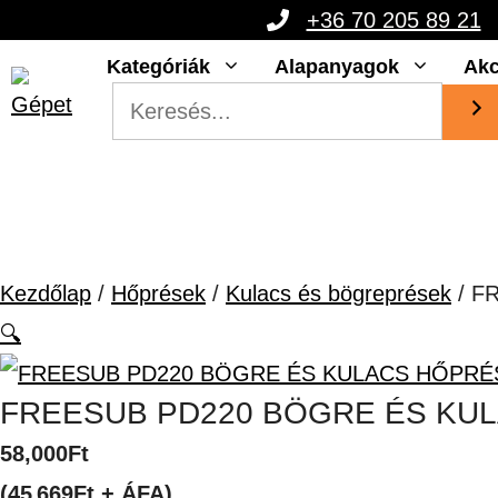
Kilépés
+36 70 205 89 21
a
Kategóriák
Alapanyagok
Akc
tartalomba
Kezdőlap
/
Hőprések
/
Kulacs és bögreprések
/ F
🔍
FREESUB PD220 BÖGRE ÉS KUL
58,000
Ft
(45 669Ft + ÁFA)