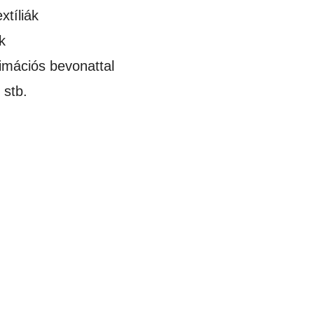
xtíliák
k
limációs bevonattal
 stb.