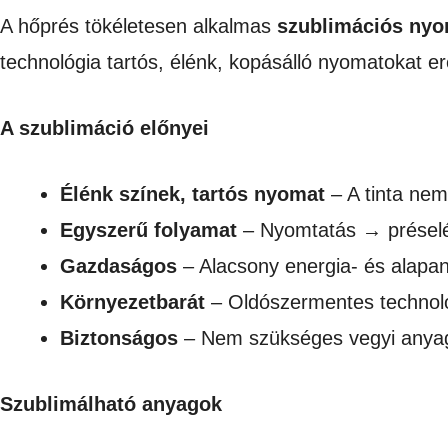
A hőprés tökéletesen alkalmas
szublimációs nyo
technológia tartós, élénk, kopásálló nyomatokat 
A szublimáció előnyei
Élénk színek, tartós nyomat
– A tinta nem 
Egyszerű folyamat
– Nyomtatás → présel
Gazdaságos
– Alacsony energia- és alapa
Környezetbarát
– Oldószermentes technológ
Biztonságos
– Nem szükséges vegyi anyag
Szublimálható anyagok