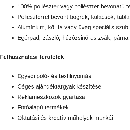
100% poliészter vagy poliészter bevonatú te
Poliészterrel bevont bögrék, kulacsok, táblá
Alumínium, kő, fa vagy üveg speciális szub
Egérpad, zászló, húzózsinóros zsák, párna,
Felhasználási területek
Egyedi póló- és textilnyomás
Céges ajándéktárgyak készítése
Reklámeszközök gyártása
Fotóalapú termékek
Oktatási és kreatív műhelyek munkái