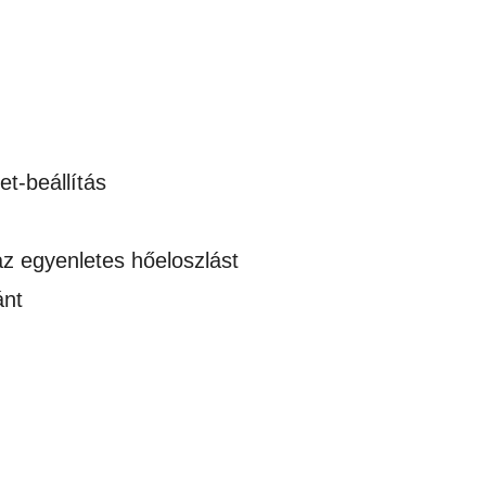
et-beállítás
z egyenletes hőeloszlást
ánt