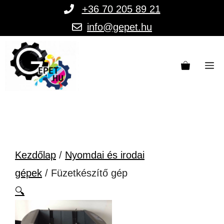
Kilépés
+36 70 205 89 21
a
info@gepet.hu
tartalomba
M
Kezdőlap
/
Nyomdai és irodai
gépek
/ Füzetkészítő gép
🔍