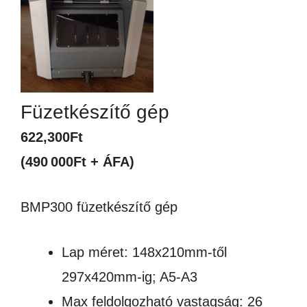
Füzetkészítő gép
622,300
Ft
(490 000Ft + ÁFA)
BMP300 füzetkészítő gép
Lap méret: 148x210mm-től
297x420mm-ig; A5-A3
Max feldolgozható vastagság: 26