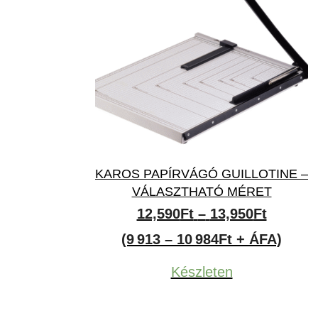
KAROS PAPÍRVÁGÓ GUILLOTINE –
VÁLASZTHATÓ MÉRET
Ártarto
12,590
Ft
–
13,950
Ft
12,590F
(9 913 – 10 984Ft + ÁFA)
-
Készleten
13,950F