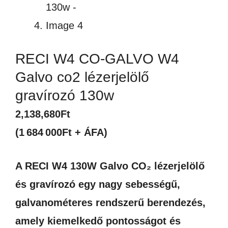
RECI W4 CO-GALVO W4
Galvo co2 lézerjelölő
gravírozó 130w
2,138,680
Ft
(1 684 000Ft + ÁFA)
A RECI W4 130W Galvo CO₂ lézerjelölő
és gravírozó egy nagy sebességű,
galvanométeres rendszerű berendezés,
amely kiemelkedő pontosságot és