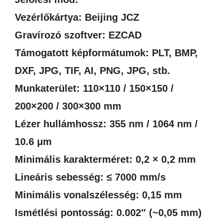
Vezérlőkártya: Beijing JCZ
Gravírozó szoftver: EZCAD
Támogatott képformátumok: PLT, BMP,
DXF, JPG, TIF, AI, PNG, JPG, stb.
Munkaterület: 110×110 / 150×150 /
200×200 / 300×300 mm
Lézer hullámhossz: 355 nm / 1064 nm /
10.6 μm
Minimális karakterméret: 0,2 × 0,2 mm
Lineáris sebesség: ≤ 7000 mm/s
Minimális vonalszélesség: 0,15 mm
Ismétlési pontosság: 0.002″ (~0,05 mm)