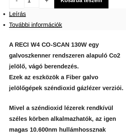
Kosárba teszem
RECI
Leírás
W4
További információk
CO-
GALVO
A RECI W4 CO-SCAN 130W egy
W4
galvoszkenner rendszeren alapuló Co2
Galvo
jelölő, vágó berendezés.
co2
Ezek az eszközök a Fiber galvo
lézerjelölő
jelölőgépek széndioxid gázlézer verziói.
gravírozó
130w
Mivel a széndioxid lézerek rendkívül
mennyiség
széles körben alkalmazhatók, az igen
magas 10.600nm hullámhossznak