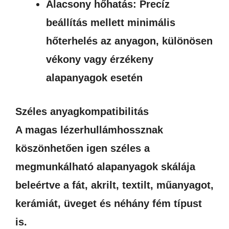
Alacsony hőhatás: Precíz
beállítás mellett minimális
hőterhelés az anyagon, különösen
vékony vagy érzékeny
alapanyagok esetén
Széles anyagkompatibilitás
A magas lézerhullámhossznak
köszönhetően igen széles a
megmunkálható alapanyagok skálája
beleértve a fát, akrilt, textilt, műanyagot,
kerámiát, üveget és néhány fém típust
is.