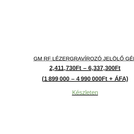
GM RF LÉZERGRAVÍROZÓ JELÖLŐ GÉ
Árta
2,411,730
Ft
–
6,337,300
Ft
2,41
(1 899 000 – 4 990 000Ft + ÁFA)
-
Készleten
6,33