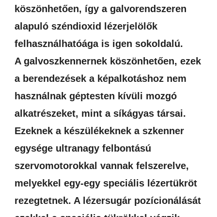
köszönhetően, így a galvorendszeren
alapuló széndioxid lézerjelölők
felhasználhatóága is igen sokoldalú.
A galvoszkennernek köszönhetően, ezek
a berendezések a képalkotáshoz nem
használnak géptesten kívüli mozgó
alkatrészeket, mint a síkágyas társai.
Ezeknek a készülékeknek a szkenner
egysége ultranagy felbontású
szervomotorokkal vannak felszerelve,
melyekkel egy-egy speciális lézertükröt
rezegtetnek. A lézersugár pozícionálását