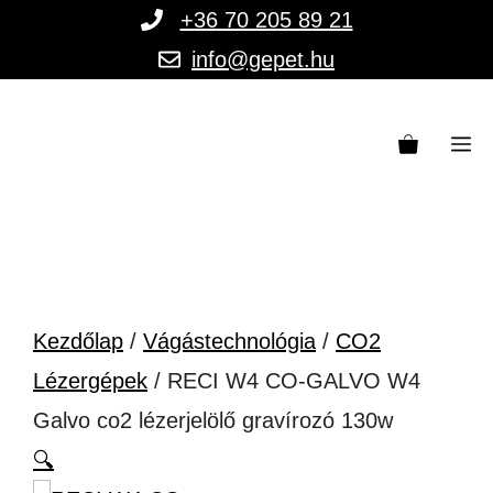
Kilépés
+36 70 205 89 21
a
info@gepet.hu
tartalomba
M
Kezdőlap
/
Vágástechnológia
/
CO2
Lézergépek
/ RECI W4 CO-GALVO W4
Galvo co2 lézerjelölő gravírozó 130w
🔍