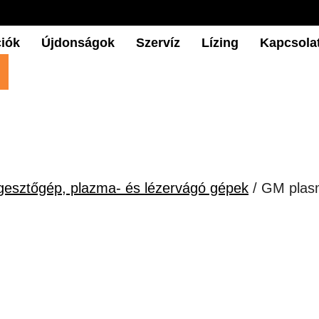
iók
Újdonságok
Szervíz
Lízing
Kapcsola
gesztőgép, plazma- és lézervágó gépek
/ GM plas