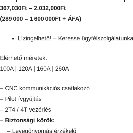
Ártartomány:
367,030
Ft
–
2,032,000
Ft
367,030Ft
(289 000 – 1 600 000Ft + ÁFA)
-
Lízingelhető! – Keresse ügyfélszolgálatunka
2,032,000Ft
Elérhető méretek:
100A | 120A | 160A | 260A
– CNC kommunikációs csatlakozó
– Pilot ívgyújtás
– 2T4 / 4T vezérlés
– Biztonsági körök:
– Levegőnyomás érzékelő