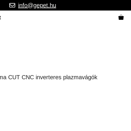
info@gepet.hu
t
ma CUT CNC inverteres plazmavágók