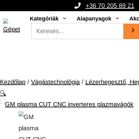
Kilépés
+36 70 205 89 21
a
Kategóriák
Alapanyagok
Akc
tartalomba
Kezdőlap
/
Vágástechnológia
/
Lézerhegesztő, He
🔍