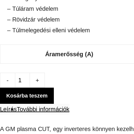
– Túláram védelem
– Rövidzár védelem
– Túlmelegedési elleni védelem
Áramerősség (A)
GM
plasma
Kosárba teszem
CUT
Leírás
További információk
CNC
inverteres
A GM plasma CUT, egy inverteres könnyen kezelh