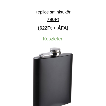
Teplice sminktükör
790
Ft
(622Ft + ÁFA)
Készleten