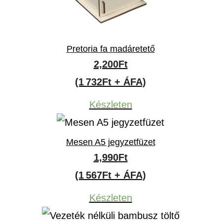
Pretoria fa madáretető
2,200
Ft
(1 732Ft + ÁFA)
Készleten
Mesen A5 jegyzetfüzet
1,990
Ft
(1 567Ft + ÁFA)
Készleten