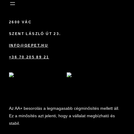
2600 VÁC
SZENT LÁSZLÓ ÚT 23.
INFO@GEPET.HU
+36 70 205 89 21
marketplace partner
Az AA+ besorolás a legmagasabb cégminősítés mellett áll.
Ez a minősítés azt jelenti, hogy a vállalat megbízható és
stabil.