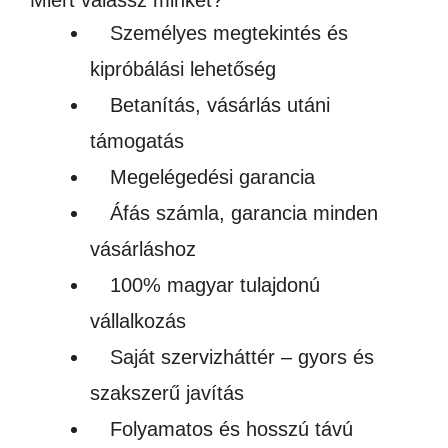
Miért válassz minket?
falióra
Személyes megtekintés és
mennyiség
kipróbálási lehetőség
Betanítás, vásárlás utáni
támogatás
Megelégedési garancia
Áfás számla, garancia minden
vásárláshoz
100% magyar tulajdonú
vállalkozás
Saját szervizháttér – gyors és
szakszerű javítás
Folyamatos és hosszú távú