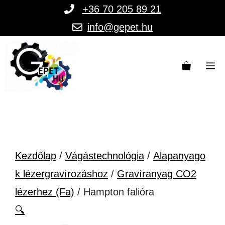
Kilépés
+36 70 205 89 21
a
info@gepet.hu
tartalomba
M
Kezdőlap
/
Vágástechnológia
/
Alapanyago
k lézergravírozáshoz
/
Gravíranyag CO2
lézerhez (Fa)
/ Hampton falióra
🔍