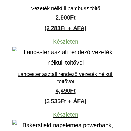
Vezeték nélküli bambusz töltő
2,900
Ft
(2 283Ft + ÁFA)
Készleten
Lancester asztali rendező vezeték nélküli
töltővel
4,490
Ft
(3 535Ft + ÁFA)
Készleten