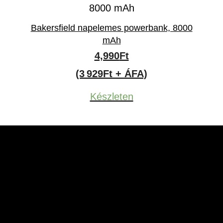
Bakersfield napelemes powerbank, 8000
mAh
4,990
Ft
(3 929Ft + ÁFA)
Készleten