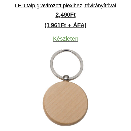
LED talp gravírozott plexihez, távirányítóval
2,490
Ft
(1 961Ft + ÁFA)
Készleten