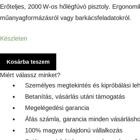
Erőteljes, 2000 W-os hőlégfúvó pisztoly. Ergonomi
műanyagformázásról vagy barkácsfeladatokról.
Készleten
HŐLÉGFÚVÓ
Kosárba teszem
PISZTOLY
Miért válassz minket?
2000W
Személyes megtekintés és kipróbálási le
mennyiség
Betanítás, vásárlás utáni támogatás
Megelégedési garancia
Áfás számla, garancia minden vásárlásh
100% magyar tulajdonú vállalkozás