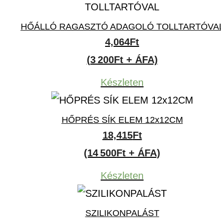
HŐÁLLÓ RAGASZTÓ ADAGOLÓ TOLLTARTÓVA
4,064
Ft
(3 200Ft + ÁFA)
Készleten
HŐPRÉS SÍK ELEM 12x12CM
18,415
Ft
(14 500Ft + ÁFA)
Készleten
SZILIKONPALÁST