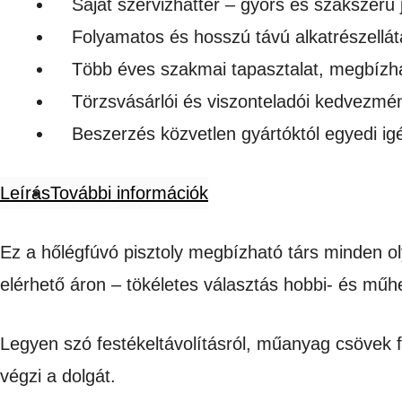
Saját szervizháttér – gyors és szakszerű 
Folyamatos és hosszú távú alkatrészellát
Több éves szakmai tapasztalat, megbízh
Törzsvásárlói és viszonteladói kedvezmé
Beszerzés közvetlen gyártóktól egyedi i
Leírás
További információk
Ez a hőlégfúvó pisztoly megbízható társ minden ol
elérhető áron – tökéletes választás hobbi- és műh
Legyen szó festékeltávolításról, műanyag csövek 
végzi a dolgát.