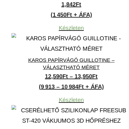
1,842
Ft
(1 450Ft + ÁFA)
Készleten
KAROS PAPÍRVÁGÓ GUILLOTINE –
VÁLASZTHATÓ MÉRET
Ártartomán
12,590
Ft
–
13,950
Ft
12,590Ft
(9 913 – 10 984Ft + ÁFA)
-
Készleten
13,950Ft