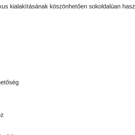
kus kialakításának köszönhetően sokoldalúan haszn
hetőség
oz