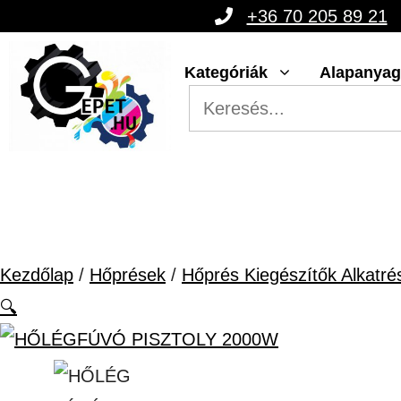
Kilépés
+36 70 205 89 21
a
Kategóriák
Alapanya
tartalomba
Kezdőlap
/
Hőprések
/
Hőprés Kiegészítők Alkatré
🔍