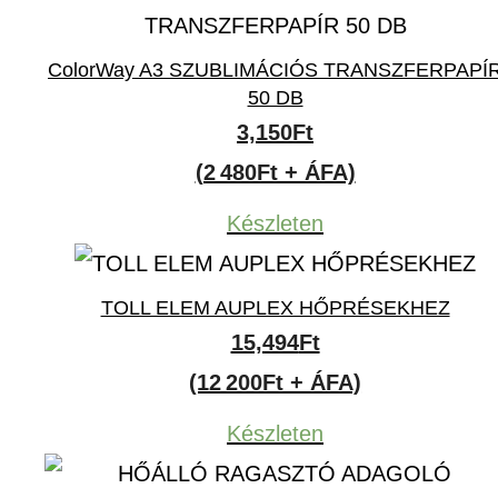
ColorWay A3 SZUBLIMÁCIÓS TRANSZFERPAPÍ
50 DB
3,150
Ft
(2 480Ft + ÁFA)
Készleten
TOLL ELEM AUPLEX HŐPRÉSEKHEZ
15,494
Ft
(12 200Ft + ÁFA)
Készleten