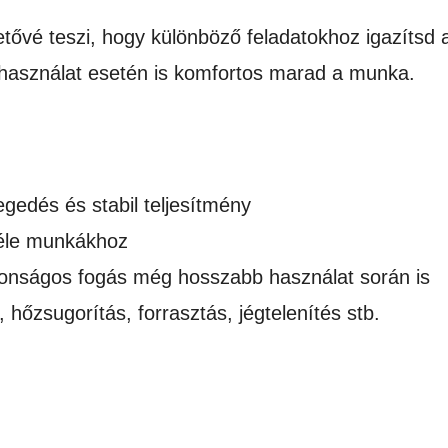
hetővé teszi, hogy különböző feladatokhoz igazíts
 használat esetén is komfortos marad a munka.
gedés és stabil teljesítmény
féle munkákhoz
onságos fogás még hosszabb használat során is
, hőzsugorítás, forrasztás, jégtelenítés stb.