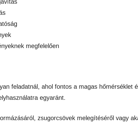
javítás
ás
atóság
nyek
gényeknek megfelelően
yan feladatnál, ahol fontos a magas hőmérséklet é
elyhasználatra egyaránt.
formázásáról, zsugorcsövek melegítéséről vagy aká