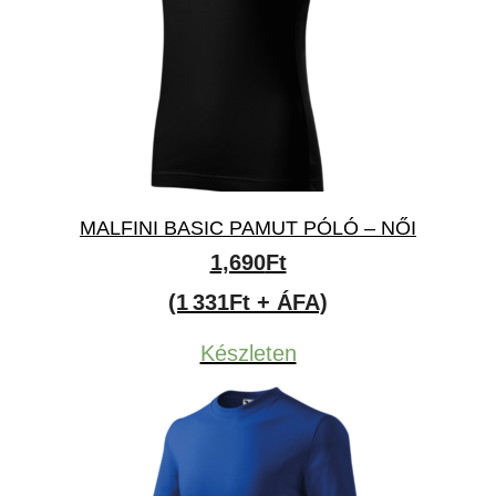
MALFINI BASIC PAMUT PÓLÓ – NŐI
1,690
Ft
(1 331Ft + ÁFA)
Készleten