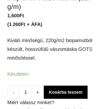
g/m)
1,600
Ft
(1 260Ft + ÁFA)
Kiváló minőségű, 220g/m2 biopamutból
készült, hosszúfülű vászontáska GOTS
minősítéssel.
Készleten
-
+
Kosárba teszem
Hong
Miért válassz minket?
Kong