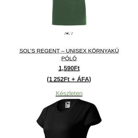
SOL’S REGENT – UNISEX KÖRNYAKÚ
PÓLÓ
1,590
Ft
(1 252Ft + ÁFA)
Készleten