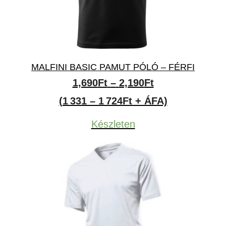
MALFINI BASIC PAMUT PÓLÓ – FÉRFI
Ártartomány:
1,690
Ft
–
2,190
Ft
1,690Ft
(1 331 – 1 724Ft + ÁFA)
-
Készleten
2,190Ft