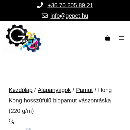
Kilépés
+36 70 205 89 21
a
info@gepet.hu
tartalomba
M
Kezdőlap
/
Alapanyagok
/
Pamut
/ Hong
Kong hosszúfülű biopamut vászontáska
(220 g/m)
🔍