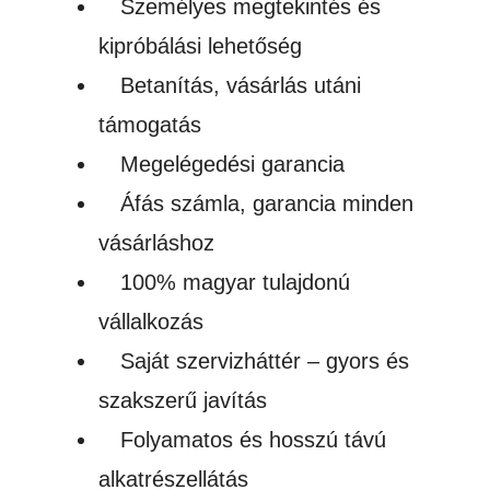
Személyes megtekintés és
hosszúfülű
kipróbálási lehetőség
biopamut
Betanítás, vásárlás utáni
vászontáska
támogatás
(220
Megelégedési garancia
g/m)
Áfás számla, garancia minden
mennyiség
vásárláshoz
100% magyar tulajdonú
vállalkozás
Saját szervizháttér – gyors és
szakszerű javítás
Folyamatos és hosszú távú
alkatrészellátás