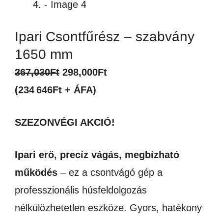
Ipari Csontfűrész – szabvány
1650 mm
Original
Current
367,030
Ft
298,000
Ft
price
price
(234 646Ft + ÁFA)
was:
is:
SZEZONVÉGI AKCIÓ!
367,030Ft.
298,000Ft.
Ipari erő, precíz vágás, megbízható
működés
– ez a csontvágó gép a
professzionális húsfeldolgozás
nélkülözhetetlen eszköze. Gyors, hatékony