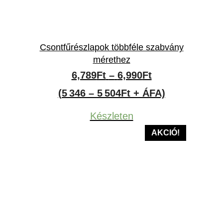
Csontfűrészlapok többféle szabvány
mérethez
Ártartomány:
6,789
Ft
–
6,990
Ft
6,789Ft
(5 346 – 5 504Ft + ÁFA)
-
Készleten
6,990Ft
AKCIÓ!