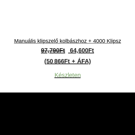
Manuális klipszelő kolbászhoz + 4000 Klipsz
Original
Current
97,790
Ft
64,600
Ft
price
price
(50 866Ft + ÁFA)
was:
is:
Készleten
97,790Ft.
64,600Ft.