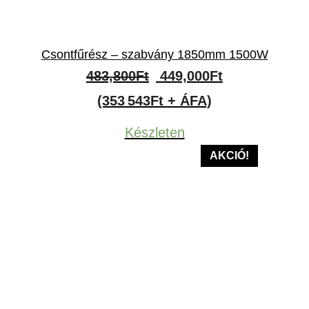
Csontfűrész – szabvány 1850mm 1500W
Original
Current
483,800
Ft
449,000
Ft
price
price
(353 543Ft + ÁFA)
was:
is:
Készleten
483,800Ft.
449,000Ft.
AKCIÓ!