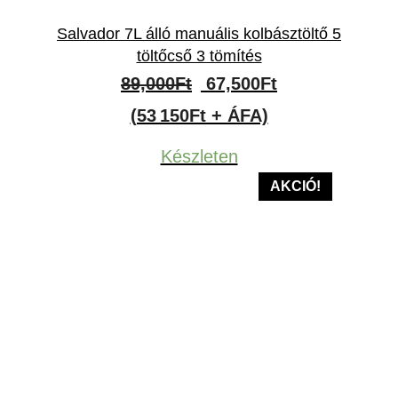
Salvador 7L álló manuális kolbásztöltő 5
töltőcső 3 tömítés
Original
Current
89,000
Ft
67,500
Ft
price
price
(53 150Ft + ÁFA)
was:
is:
Készleten
89,000Ft.
67,500Ft.
AKCIÓ!