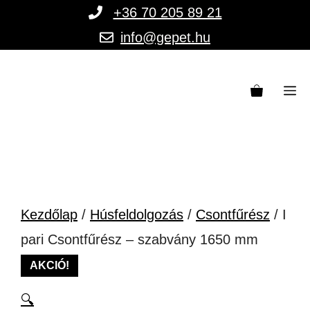
Kilépés
+36 70 205 89 21
a
info@gepet.hu
tartalomba
M
Kezdőlap
/
Húsfeldolgozás
/
Csontfűrész
/ I
pari Csontfűrész – szabvány 1650 mm
AKCIÓ!
🔍