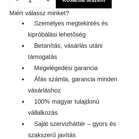
Kosárba teszem
Ipari
Miért válassz minket?
Csontfűrész
Személyes megtekintés és
-
kipróbálási lehetőség
szabvány
Betanítás, vásárlás utáni
1650
támogatás
mm
Megelégedési garancia
mennyiség
Áfás számla, garancia minden
vásárláshoz
100% magyar tulajdonú
vállalkozás
Saját szervizháttér – gyors és
szakszerű javítás