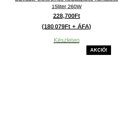
15liter 260W
228,700
Ft
(180 079Ft + ÁFA)
Készleten
AKCIÓ!