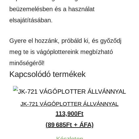
beüzemelésben és a használat
elsajátításában.
Gyere el hozzánk, próbáld ki, és győződj
meg te is vágóplottereink megbízható
minőségéről!
Kapcsolódó termékek
JK-721 VÁGÓPLOTTER ÁLLVÁNNYAL
113,900
Ft
(89 685Ft + ÁFA)
Készleten