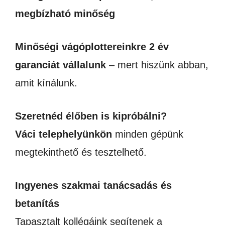
megbízható minőség
Minőségi vágóplottereinkre 2 év
garanciát vállalunk
– mert hiszünk abban,
amit kínálunk.
Szeretnéd élőben is kipróbálni?
Váci telephelyünkön
minden gépünk
megtekinthető és tesztelhető.
Ingyenes szakmai tanácsadás és
betanítás
Tapasztalt kollégáink segítenek a