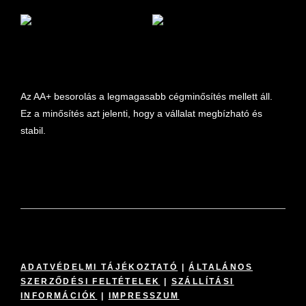
marketplace partner
Az AA+ besorolás a legmagasabb cégminősítés mellett áll.
Ez a minősítés azt jelenti, hogy a vállalat megbízható és
stabil.
ADATVÉDELMI TÁJÉKOZTATÓ
|
ÁLTALÁNOS
SZERZŐDÉSI FELTÉTELEK
|
SZÁLLÍTÁSI
INFORMÁCIÓK
|
IMPRESSZUM