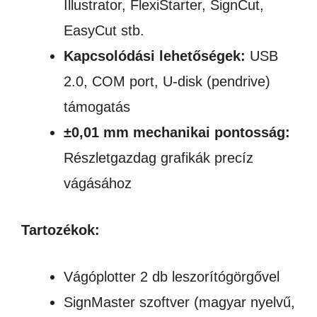
Illustrator, FlexiStarter, SignCut,
EasyCut stb.
Kapcsolódási lehetőségek:
USB
2.0, COM port, U-disk (pendrive)
támogatás
±0,01 mm mechanikai pontosság:
Részletgazdag grafikák precíz
vágásához
Tartozékok:
Vágóplotter 2 db leszorítógörgővel
SignMaster szoftver (magyar nyelvű,