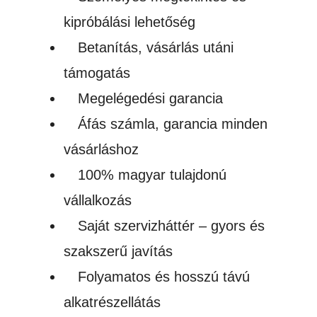
SIGNMASTER
kipróbálási lehetőség
SZOFTVERREL
Betanítás, vásárlás utáni
mennyiség
támogatás
Megelégedési garancia
Áfás számla, garancia minden
vásárláshoz
100% magyar tulajdonú
vállalkozás
Saját szervizháttér – gyors és
szakszerű javítás
Folyamatos és hosszú távú
alkatrészellátás