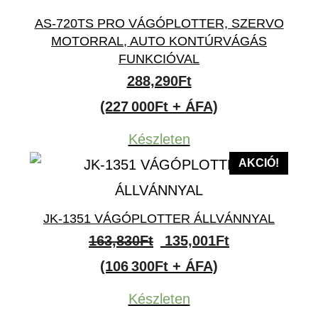
AS-720TS PRO VÁGÓPLOTTER, SZERVO
MOTORRAL, AUTO KONTÚRVÁGÁS
FUNKCIÓVAL
288,290
Ft
(227 000Ft + ÁFA)
Készleten
AKCIÓ!
JK-1351 VÁGÓPLOTTER ÁLLVÁNNYAL
Original
Current
163,830
Ft
135,001
Ft
price
price
(106 300Ft + ÁFA)
was:
is:
Készleten
163,830Ft.
135,001Ft.