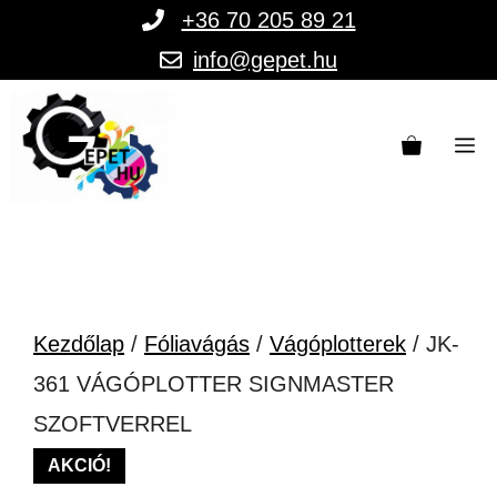
Kilépés
+36 70 205 89 21
a
info@gepet.hu
tartalomba
M
Kezdőlap
/
Fóliavágás
/
Vágóplotterek
/ JK-
361 VÁGÓPLOTTER SIGNMASTER
SZOFTVERREL
AKCIÓ!