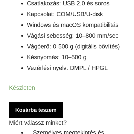
Csatlakozás: USB 2.0 és soros
Kapcsolat: COM/USB/U-disk
Windows és macOS kompatibilitás
Vágási sebesség: 10–800 mm/sec
Vágóerő: 0-500 g (digitális bővítés)
Késnyomás: 10–500 g
Vezérlési nyelv: DMPL / HPGL
Készleten
JK-
Kosárba teszem
361
Miért válassz minket?
VÁGÓPLOTTER
Személyes megtekintés és