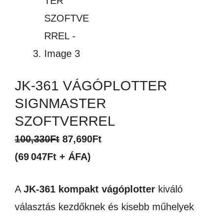
JK-361 VÁGÓPLOTTER
SIGNMASTER
SZOFTVERREL
Original
Current
100,330
Ft
87,690
Ft
price
price
(69 047Ft + ÁFA)
was:
is:
A
JK-361 kompakt vágóplotter
kiváló
100,330Ft.
87,690Ft.
választás kezdőknek és kisebb műhelyek