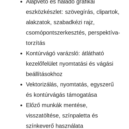
Alapvető és haladó grafikai
eszközkészlet: szövegírás, clipartok,
alakzatok, szabadkézi rajz,
csomópontszerkesztés, perspektíva-
torzítás
Kontúrvágó varázsló: átlátható
kezelőfelület nyomtatási és vágási
beállításokhoz
Vektorizálás, nyomtatás, egyszerű
és kontúrvágás támogatása
Előző munkák mentése,
visszatöltése, színpaletta és
színkeverő használata