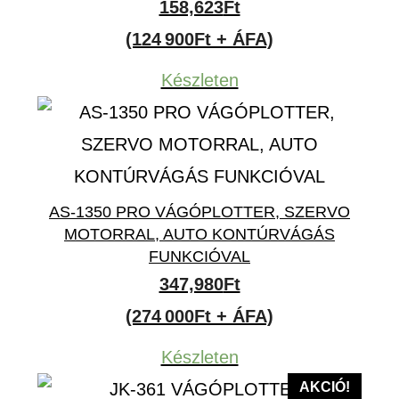
158,623
Ft
(124 900Ft + ÁFA)
Készleten
AS-1350 PRO VÁGÓPLOTTER, SZERVO
MOTORRAL, AUTO KONTÚRVÁGÁS
FUNKCIÓVAL
347,980
Ft
(274 000Ft + ÁFA)
Készleten
AKCIÓ!