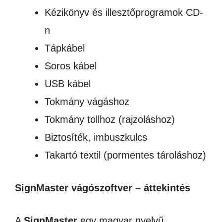
Kézikönyv és illesztőprogramok CD-
n
Tápkábel
Soros kábel
USB kábel
Tokmány vágáshoz
Tokmány tollhoz (rajzoláshoz)
Biztosíték, imbuszkulcs
Takartó textil (pormentes tároláshoz)
SignMaster vágószoftver – áttekintés
A
SignMaster
egy magyar nyelvű,