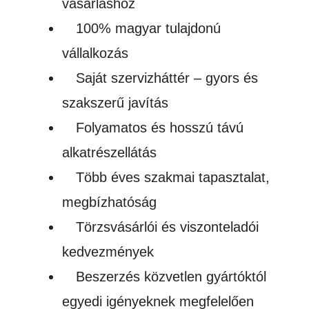
vásárláshoz
100% magyar tulajdonú
vállalkozás
Saját szervizháttér – gyors és
szakszerű javítás
Folyamatos és hosszú távú
alkatrészellátás
Több éves szakmai tapasztalat,
megbízhatóság
Törzsvásárlói és viszonteladói
kedvezmények
Beszerzés közvetlen gyártóktól
egyedi igényeknek megfelelően