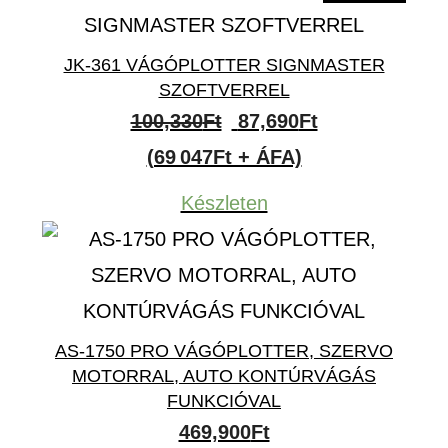
JK-361 VÁGÓPLOTTER SIGNMASTER
SZOFTVERREL
Original
Current
100,330
Ft
87,690
Ft
price
price
(69 047Ft + ÁFA)
was:
is:
Készleten
100,330Ft.
87,690Ft.
AS-1750 PRO VÁGÓPLOTTER, SZERVO
MOTORRAL, AUTO KONTÚRVÁGÁS
FUNKCIÓVAL
469,900
Ft