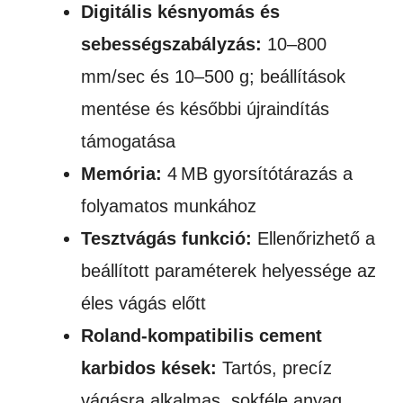
Digitális késnyomás és
sebességszabályzás:
10–800
mm/sec és 10–500 g; beállítások
mentése és későbbi újraindítás
támogatása
Memória:
4 MB gyorsítótárazás a
folyamatos munkához
Tesztvágás funkció:
Ellenőrizhető a
beállított paraméterek helyessége az
éles vágás előtt
Roland-kompatibilis cement
karbidos kések:
Tartós, precíz
vágásra alkalmas, sokféle anyag