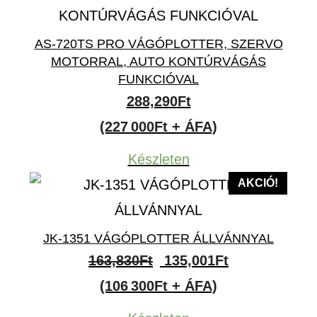
AS-720TS PRO VÁGÓPLOTTER, SZERVO
MOTORRAL, AUTO KONTÚRVÁGÁS
FUNKCIÓVAL
288,290
Ft
(227 000Ft + ÁFA)
Készleten
AKCIÓ!
JK-1351 VÁGÓPLOTTER ÁLLVÁNNYAL
Original
Current
163,830
Ft
135,001
Ft
price
price
(106 300Ft + ÁFA)
was:
is: