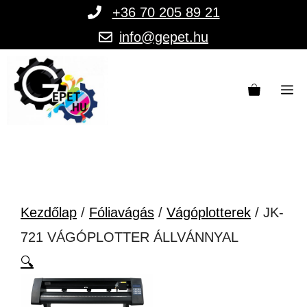
Kilépés
+36 70 205 89 21
a
info@gepet.hu
tartalomba
M
Kezdőlap
/
Fóliavágás
/
Vágóplotterek
/ JK-
721 VÁGÓPLOTTER ÁLLVÁNNYAL
🔍