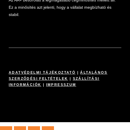
Az AA+ besorolás a legmagasabb cégminősítés mellett áll.
Ez a minősítés azt jelenti, hogy a vállalat megbízható és
stabil.
ADATVÉDELMI TÁJÉKOZTATÓ
|
ÁLTALÁNOS
SZERZŐDÉSI FELTÉTELEK
|
SZÁLLÍTÁSI
INFORMÁCIÓK
|
IMPRESSZUM