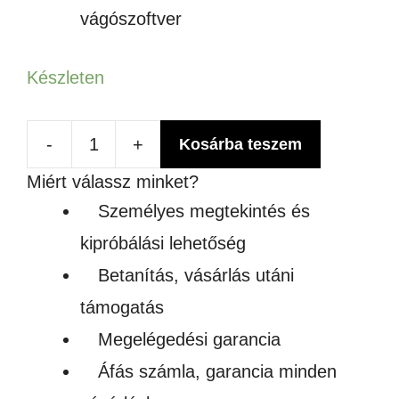
vágószoftver
Készleten
-
+
Kosárba teszem
JK-
Miért válassz minket?
721
Személyes megtekintés és
VÁGÓPLOTTER
kipróbálási lehetőség
ÁLLVÁNNYAL
Betanítás, vásárlás utáni
mennyiség
támogatás
Megelégedési garancia
Áfás számla, garancia minden