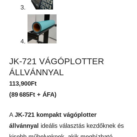
JK-721 VÁGÓPLOTTER
ÁLLVÁNNYAL
113,900
Ft
(89 685Ft + ÁFA)
A
JK-721 kompakt vágóplotter
állvánnyal
ideális választás kezdőknek és
kisebb műhelyeknek, akik megbízható,