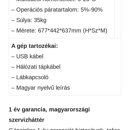
– Operációs páratartalom: 5%-90%
– Súlya: 35kg
– Mérete: 677*442*637mm (H*Sz*M)
A gép tartozékai:
– USB kábel
– Hálózati tápkábel
– Lábkapcsoló
– Magyar nyelvű leírás
1 év garancia, magyarországi
szervizháttér