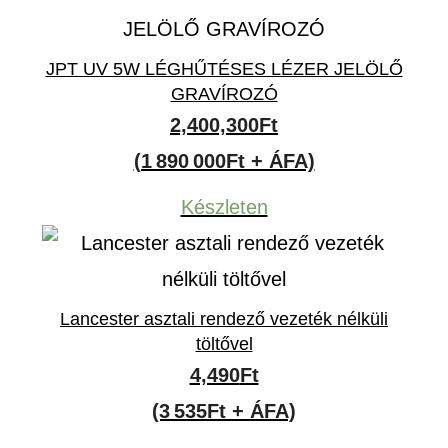
JPT UV 5W LÉGHŰTÉSES LÉZER JELÖLŐ
GRAVÍROZÓ
2,400,300
Ft
(1 890 000Ft + ÁFA)
Készleten
Lancester asztali rendező vezeték nélküli
töltővel
4,490
Ft
(3 535Ft + ÁFA)