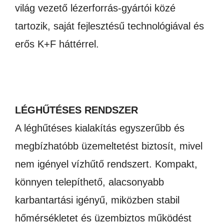
világ vezető lézerforrás-gyártói közé
tartozik, saját fejlesztésű technológiával és
erős K+F háttérrel.
LÉGHŰTÉSES RENDSZER
A léghűtéses kialakítás egyszerűbb és
megbízhatóbb üzemeltetést biztosít, mivel
nem igényel vízhűtő rendszert. Kompakt,
könnyen telepíthető, alacsonyabb
karbantartási igényű, miközben stabil
hőmérsékletet és üzembiztos működést