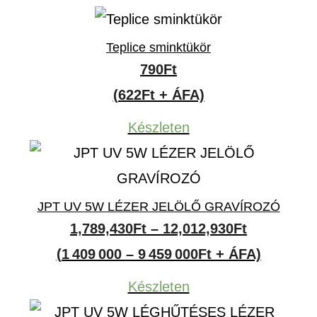
Teplice sminktükör
790
Ft
(622Ft + ÁFA)
Készleten
JPT UV 5W LÉZER JELÖLŐ GRAVÍROZÓ
Ártartomá
1,789,430
Ft
–
12,012,930
Ft
1,789,430F
(1 409 000 – 9 459 000Ft + ÁFA)
-
Készleten
12,012,930