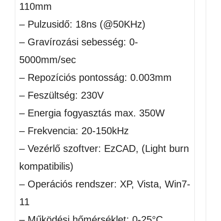
110mm
– Pulzusidő: 18ns (@50KHz)
– Gravírozási sebesség: 0-
5000mm/sec
– Repozíciós pontosság: 0.003mm
– Feszültség: 230V
– Energia fogyasztás max. 350W
– Frekvencia: 20-150kHz
– Vezérlő szoftver: EzCAD, (Light burn
kompatibilis)
– Operációs rendszer: XP, Vista, Win7-
11
– Működési hőmérséklet: 0-25°C