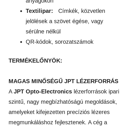
anyagokon
Textilipar:
Címkék, közvetlen
jelölések a szövet égése, vagy
sérülne nélkül
QR-kódok, sorozatszámok
TERMÉKELŐNYÖK:
MAGAS MINŐSÉGŰ JPT LÉZERFORRÁS
A
JPT Opto-Electronics
lézerforrások ipari
szintű, nagy megbízhatóságú megoldások,
amelyeket kifejezetten precíziós lézeres
megmunkáláshoz fejlesztenek. A cég a