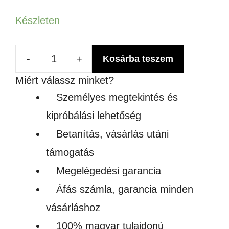
Készleten
-
+
Kosárba teszem
JPT
Miért válassz minket?
UV
Személyes megtekintés és
5W
kipróbálási lehetőség
LÉGHŰTÉSES
Betanítás, vásárlás utáni
LÉZER
támogatás
3D
Megelégedési garancia
kristály
Áfás számla, garancia minden
gravírozó
vásárláshoz
mennyiség
100% magyar tulajdonú