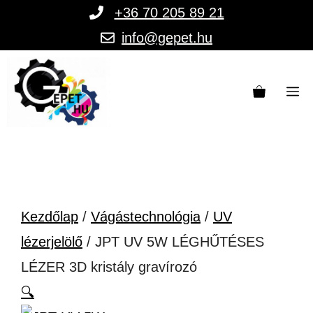
Kilépés
+36 70 205 89 21
a
info@gepet.hu
tartalomba
M
Kezdőlap
/
Vágástechnológia
/
UV
lézerjelölő
/ JPT UV 5W LÉGHŰTÉSES
LÉZER 3D kristály gravírozó
🔍