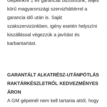
Gépeinkre 1 év garanciát biztosítunk, teljes
körű magyarországi szervizháttérrel a
garancia idő után is. Saját
szakszervizünkben, igény esetén helyszíni
kiszállással végezzük a javítást és
karbantartást.
GARANTÁLT ALKATRÉSZ-UTÁNPÓTLÁS
RAKTÁRKÉSZLETRŐL KEDVEZMÉNYES
ÁRON
A GM gépeinél nem kell tartania attól, hogy