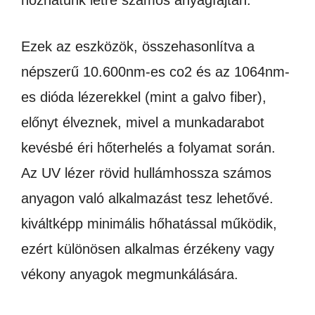
hozhatunk létre számos anyagfajtán.
Ezek az eszközök, összehasonlítva a
népszerű 10.600nm-es co2 és az 1064nm-
es dióda lézerekkel (mint a galvo fiber),
előnyt élveznek, mivel a munkadarabot
kevésbé éri hőterhelés a folyamat során.
Az UV lézer rövid hullámhossza számos
anyagon való alkalmazást tesz lehetővé.
kiváltképp minimális hőhatással működik,
ezért különösen alkalmas érzékeny vagy
vékony anyagok megmunkálására.