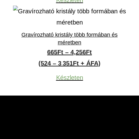
Készleten
Gravírozható kristály több formában és
méretben
Ártartomány:
665
Ft
–
4,256
Ft
665Ft
(524 – 3 351Ft + ÁFA)
-
Készleten
4,256Ft