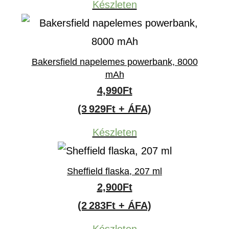
Készleten
Bakersfield napelemes powerbank, 8000
mAh
4,990
Ft
(3 929Ft + ÁFA)
Készleten
Sheffield flaska, 207 ml
2,900
Ft
(2 283Ft + ÁFA)