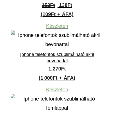
Original
Current
152
Ft
138
Ft
price
price
(109Ft + ÁFA)
was:
is:
Készleten
152Ft.
138Ft.
Iphone telefontok szublimálható akril
bevonattal
1,270
Ft
(1 000Ft + ÁFA)
Készleten