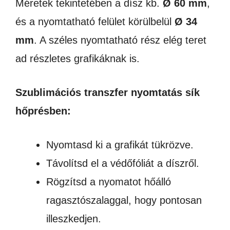
Méretek tekintetében a dísz kb.
Ø 60 mm
,
és a nyomtatható felület körülbelül
Ø 34
mm
. A széles nyomtatható rész elég teret
ad részletes grafikáknak is.
Szublimációs transzfer nyomtatás sík
hőprésben:
Nyomtasd ki a grafikát tükrözve.
Távolítsd el a védőfóliát a díszről.
Rögzítsd a nyomatot hőálló
ragasztószalaggal, hogy pontosan
illeszkedjen.