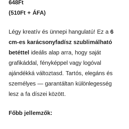
648
Ft
(510Ft + ÁFA)
Légy kreatív és ünnepi hangulatú! Ez a
6
cm-es karácsonyfadísz szublimálható
betéttel
ideális alap arra, hogy saját
grafikáddal, fényképpel vagy logóval
ajándékká változtasd. Tartós, elegáns és
személyes — garantáltan különlegesség
lesz a fa díszei között.
Főbb jellemzők: