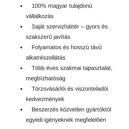
100% magyar tulajdonú
vállalkozás
Saját szervizháttér – gyors és
szakszerű javítás
Folyamatos és hosszú távú
alkatrészellátás
Több éves szakmai tapasztalat,
megbízhatóság
Törzsvásárlói és viszonteladói
kedvezmények
Beszerzés közvetlen gyártóktól
egyedi igényeknek megfelelően