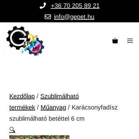
Kilépés
+36 70 205 89 21
a
info@gepet.hu
tartalomba
M
Kezdőlap
/
Szublimálható
termékek
/
Műanyag
/ Karácsonyfadísz
szublimálható betéttel 6 cm
🔍