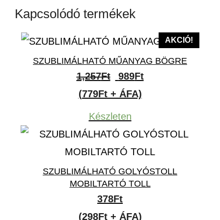
Kapcsolódó termékek
AKCIÓ!
SZUBLIMÁLHATÓ MŰANYAG BÖGRE
Original
Current
1,257
Ft
989
Ft
price
price
(779Ft + ÁFA)
was:
is:
Készleten
1,257Ft.
989Ft.
SZUBLIMÁLHATÓ GOLYÓSTOLL
MOBILTARTÓ TOLL
378
Ft
(298Ft + ÁFA)