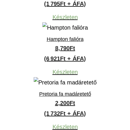
(1 795Ft + ÁFA)
Készleten
Hampton falióra
8,790
Ft
(6 921Ft + ÁFA)
Készleten
Pretoria fa madáretető
2,200
Ft
(1 732Ft + ÁFA)
Készleten