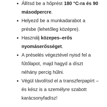
Állítsd be a hőprést
180 °C-ra és 90
másodpercre
.
Helyezd be a munkadarabot a
présbe (lehetőleg középre).
Használj
közepes–erős
nyomáserősséget
.
A préselés végeztével nyisd fel a
fűtőlapot, majd hagyd a díszt
néhány percig hűlni.
Végül távolítsd el a transzferpapírt –
és kész is a személyre szabott
karácsonyfadísz!