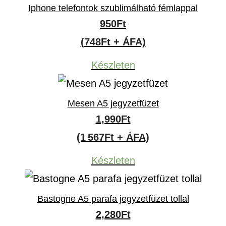
Iphone telefontok szublimálható fémlappal
950
Ft
(748Ft + ÁFA)
Készleten
Mesen A5 jegyzetfüzet
1,990
Ft
(1 567Ft + ÁFA)
Készleten
Bastogne A5 parafa jegyzetfüzet tollal
2,280
Ft