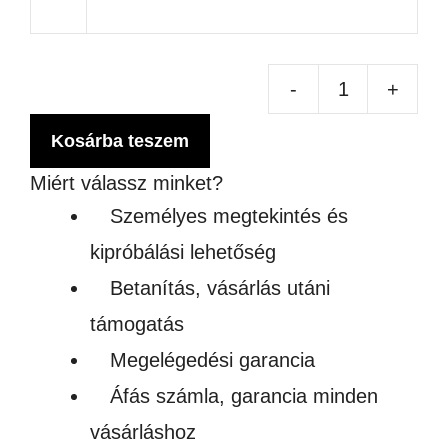
-
+
Kar
szu
Kosárba teszem
bet
Miért válassz minket?
6
Személyes megtekintés és
cm
kipróbálási lehetőség
men
Betanítás, vásárlás utáni
támogatás
Megelégedési garancia
Áfás számla, garancia minden
vásárláshoz