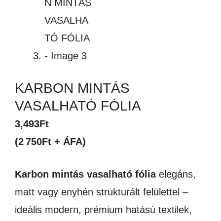
KARBON MINTÁS
VASALHATÓ FÓLIA
3,493
Ft
(2 750Ft + ÁFA)
Karbon mintás vasalható fólia
elegáns,
matt vagy enyhén strukturált felülettel –
ideális modern, prémium hatású textilek,