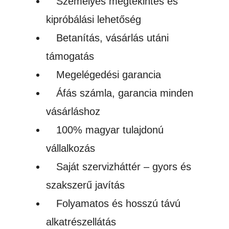
Személyes megtekintés és
kipróbálási lehetőség
Betanítás, vásárlás utáni
támogatás
Megelégedési garancia
Áfás számla, garancia minden
vásárláshoz
100% magyar tulajdonú
vállalkozás
Saját szervizháttér – gyors és
szakszerű javítás
Folyamatos és hosszú távú
alkatrészellátás