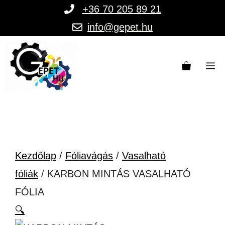
Kilépés
+36 70 205 89 21
a
info@gepet.hu
tartalomba
M
Kezdőlap
/
Fóliavágás
/
Vasalható
fóliák
/ KARBON MINTÁS VASALHATÓ
FÓLIA
🔍