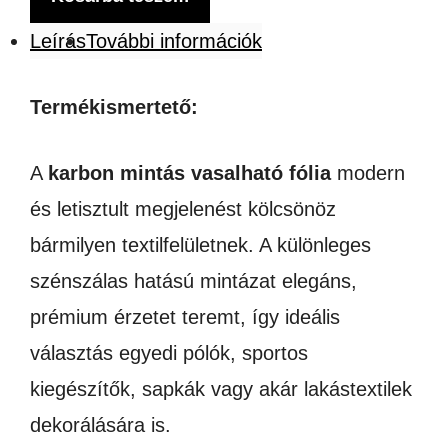
VASALHATÓ
Leírás
További információk
FÓLIA
mennyiség
Termékismertető:
A
karbon mintás vasalható fólia
modern
és letisztult megjelenést kölcsönöz
bármilyen textilfelületnek. A különleges
szénszálas hatású mintázat elegáns,
prémium érzetet teremt, így ideális
választás egyedi pólók, sportos
kiegészítők, sapkák vagy akár lakástextilek
dekorálására is.