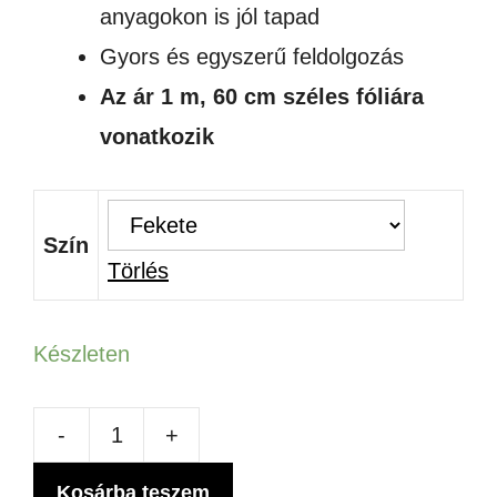
anyagokon is jól tapad
Gyors és egyszerű feldolgozás
Az ár 1 m, 60 cm széles fóliára
vonatkozik
Szín
Törlés
Készleten
-
+
KARBON
MINTÁS
Kosárba teszem