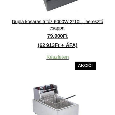
Dupla kosaras fritőz 6000W 2*10L, leeresztő
csappal
79,900
Ft
(62 913Ft + ÁFA)
Készleten
AKCIÓ!