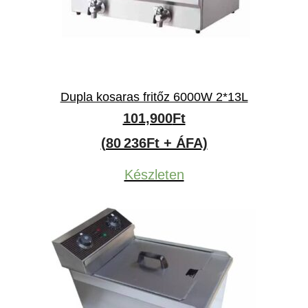
Dupla kosaras fritőz 6000W 2*13L
101,900
Ft
(80 236Ft + ÁFA)
Készleten