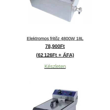
Elektromos fritőz 4800W 18L
78,900
Ft
(62 126Ft + ÁFA)
Készleten