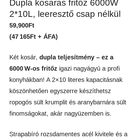
Dupla kosaras fritőz 6000W
2*10L, leeresztő csap nélkül
59,900
Ft
(47 165Ft + ÁFA)
Két kosár,
dupla teljesítmény – ez a
6000 W-os fritőz
igazi nagyágyú a profi
konyhákban! A 2×10 literes kapacitásnak
köszönhetően egyszerre készíthetsz
ropogós sült krumplit és aranybarnára sült
finomságokat, akár nagyüzemben is.
Strapabíró rozsdamentes acél kivitele és a