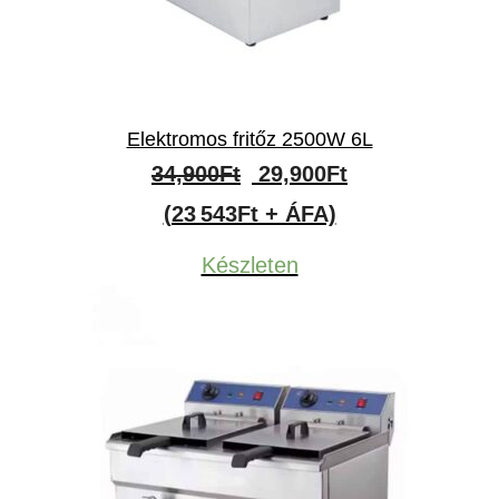
Elektromos fritőz 2500W 6L
Original
Current
34,900
Ft
29,900
Ft
price
price
(23 543Ft + ÁFA)
was:
is:
Készleten
34,900Ft.
29,900Ft.