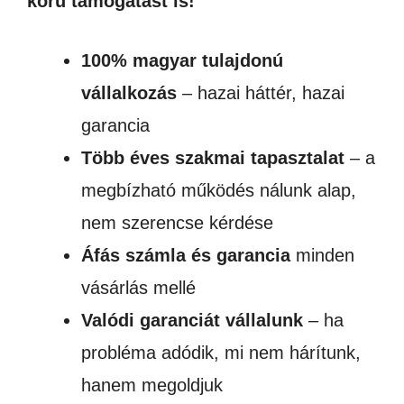
körű támogatást is!
100% magyar tulajdonú
vállalkozás
– hazai háttér, hazai
garancia
Több éves szakmai tapasztalat
– a
megbízható működés nálunk alap,
nem szerencse kérdése
Áfás számla és garancia
minden
vásárlás mellé
Valódi garanciát vállalunk
– ha
probléma adódik, mi nem hárítunk,
hanem megoldjuk