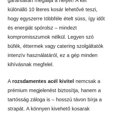
garantáltan megállja a helyét! A két
különálló 10 literes kosár lehetővé teszi,
hogy egyszerre többféle ételt süss, így időt
és energiát spórolsz – mindezt
kompromisszumok nélkül. Legyen szó
büfék, éttermek vagy catering szolgáltatók
intenzív használatáról, ez a gép minden
kihívásnak megfelel.
A
rozsdamentes acél kivitel
nemcsak a
prémium megjelenést biztosítja, hanem a
tartósság záloga is – hosszú távon bírja a
strapát. A könnyen kivehető kosarak