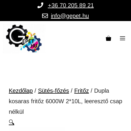
Kilépés
+36 70 205 89 21
a
info@gepet.hu
tartalomba
M
Kezdőlap
/
Sütés-főzés
/
Fritőz
/ Dupla
kosaras fritőz 6000W 2*10L, leeresztő csap
nélkül
🔍