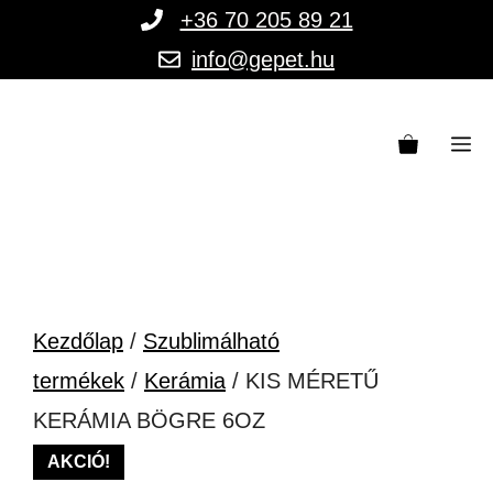
Kilépés
+36 70 205 89 21
a
info@gepet.hu
tartalomba
M
Kezdőlap
/
Szublimálható
termékek
/
Kerámia
/ KIS MÉRETŰ
KERÁMIA BÖGRE 6OZ
AKCIÓ!