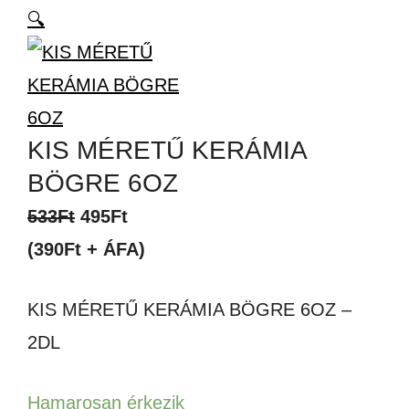
🔍
KIS MÉRETŰ KERÁMIA
BÖGRE 6OZ
Original
Current
533
Ft
495
Ft
price
price
(390Ft + ÁFA)
was:
is:
KIS MÉRETŰ KERÁMIA BÖGRE 6OZ –
533Ft.
495Ft.
2DL
Hamarosan érkezik