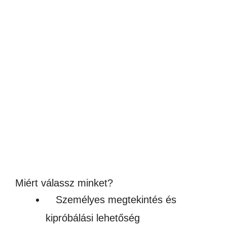
SZUBLIMÁLHATÓ KERÁMIA
SÜTEMÉNYTARTÓ FA FEDÉLLEL
4,990
Ft
(3 929Ft + ÁFA)
Készleten
Miért válassz minket?
Személyes megtekintés és
kipróbálási lehetőség