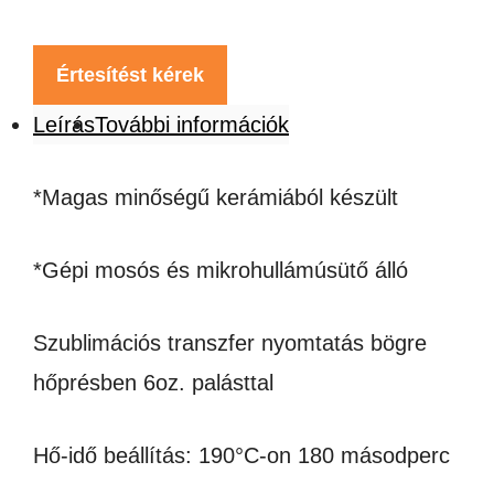
Értesítést kérek
Leírás
További információk
*Magas minőségű kerámiából készült
*Gépi mosós és mikrohullámúsütő álló
Szublimációs transzfer nyomtatás bögre
hőprésben 6oz. palásttal
Hő-idő beállítás: 190°C-on 180 másodperc