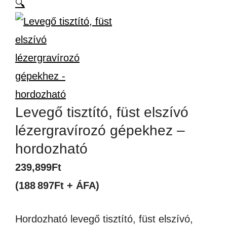
🔍
Levegő tisztító, füst elszívó
lézergravírozó gépekhez –
hordozható
239,899
Ft
(188 897Ft + ÁFA)
Hordozható levegő tisztító, füst elszívó,