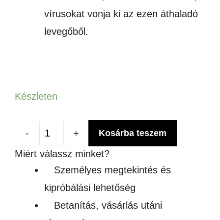
vírusokat vonja ki az ezen áthaladó
levegőből.
Készleten
Kosárba teszem
Levegő
Miért válassz minket?
tisztító,
Személyes megtekintés és
füst
kipróbálási lehetőség
elszívó
Betanítás, vásárlás utáni
lézergravírozó