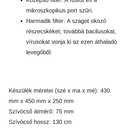
Középső filter: A füstöt és a
mikroszkopikus port szűri.
Harmadik filter: A szagot okozó
részecskéket, továbbá bacilusokat,
vírusokat vonja ki az ezen áthaladó
levegőből.
Készülék méretei (szé x ma x mé): 430
mm x 450 mm x 250 mm
Szívócső átmérő: 75 mm
Szívócső hossz: 130 cm