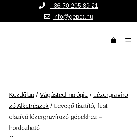
Kilépés
+36 70 205 89 21
a
info@gepet.hu
tartalomba
M
Kezdőlap
/
Vágástechnológia
/
Lézergravíro
zó Alkatrészek
/ Levegő tisztító, füst
elszívó lézergravírozó gépekhez –
hordozható