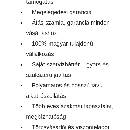
támogatás
gépekhez
Megelégedési garancia
-
Áfás számla, garancia minden
hordozható
vásárláshoz
mennyiség
100% magyar tulajdonú
vállalkozás
Saját szervizháttér – gyors és
szakszerű javítás
Folyamatos és hosszú távú
alkatrészellátás
Több éves szakmai tapasztalat,
megbízhatóság
Törzsvásárlói és viszonteladói