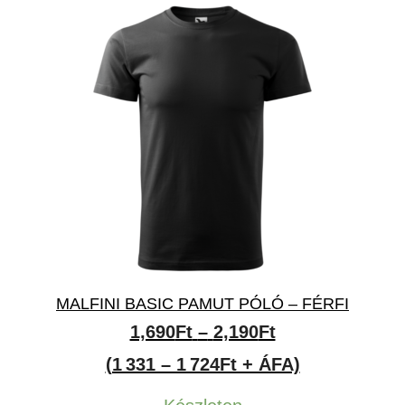
MALFINI BASIC PAMUT PÓLÓ – FÉRFI
Ártartomány:
1,690
Ft
–
2,190
Ft
1,690Ft
(1 331 – 1 724Ft + ÁFA)
-