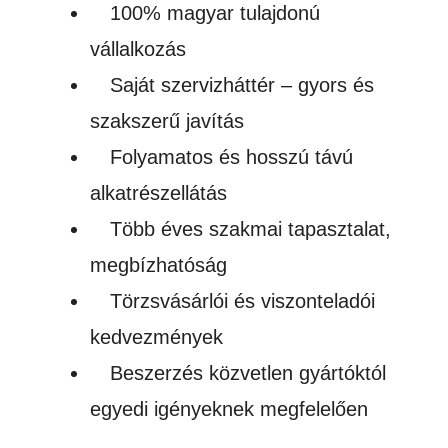
100% magyar tulajdonú
vállalkozás
Saját szervizháttér – gyors és
szakszerű javítás
Folyamatos és hosszú távú
alkatrészellátás
Több éves szakmai tapasztalat,
megbízhatóság
Törzsvásárlói és viszonteladói
kedvezmények
Beszerzés közvetlen gyártóktól
egyedi igényeknek megfelelően