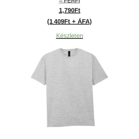
– FÉRFI
1,790
Ft
(1 409Ft + ÁFA)
Készleten