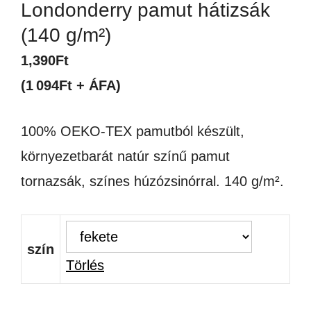
Londonderry pamut hátizsák
(140 g/m²)
1,390
Ft
(1 094Ft + ÁFA)
100% OEKO-TEX pamutból készült,
környezetbarát natúr színű pamut
tornazsák, színes húzózsinórral. 140 g/m².
szín
Törlés