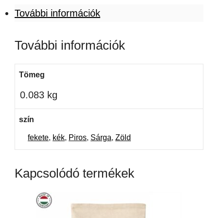
További információk
További információk
Tömeg
0.083 kg
szín
fekete
,
kék
,
Piros
,
Sárga
,
Zöld
Kapcsolódó termékek