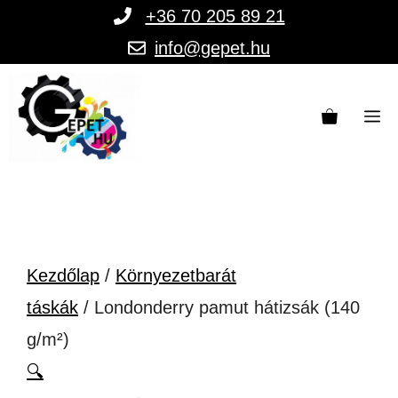
Kilépés
+36 70 205 89 21
a
info@gepet.hu
tartalomba
M
Kezdőlap
/
Környezetbarát
táskák
/ Londonderry pamut hátizsák (140
g/m²)
🔍