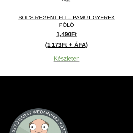
SOL’S REGENT FIT – PAMUT GYEREK
PÓLÓ
1,490
Ft
(1 173Ft + ÁFA)
Készleten