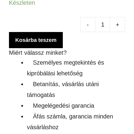
Készleten
-
+
Lon
pa
Kosárba teszem
hát
Miért válassz minket?
(14
Személyes megtekintés és
g/m
kipróbálási lehetőség
men
Betanítás, vásárlás utáni
támogatás
Megelégedési garancia
Áfás számla, garancia minden
vásárláshoz