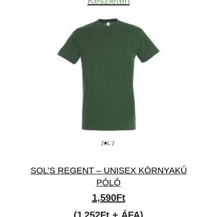
Készleten
2,190Ft
SOL’S REGENT – UNISEX KÖRNYAKÚ
PÓLÓ
1,590
Ft
(1 252Ft + ÁFA)