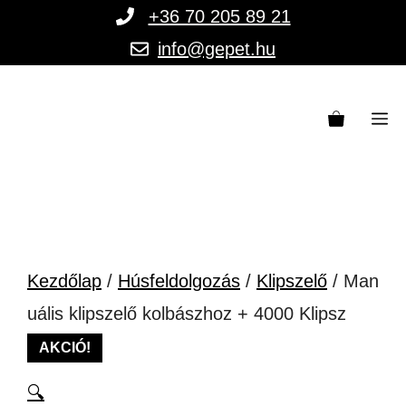
Kilépés
+36 70 205 89 21
a
info@gepet.hu
tartalomba
M
Kezdőlap
/
Húsfeldolgozás
/
Klipszelő
/ Man
uális klipszelő kolbászhoz + 4000 Klipsz
AKCIÓ!
🔍