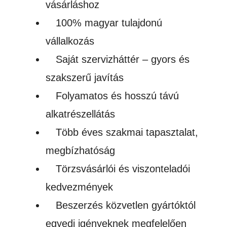
vásárláshoz
100% magyar tulajdonú
vállalkozás
Saját szervizháttér – gyors és
szakszerű javítás
Folyamatos és hosszú távú
alkatrészellátás
Több éves szakmai tapasztalat,
megbízhatóság
Törzsvásárlói és viszonteladói
kedvezmények
Beszerzés közvetlen gyártóktól
egyedi igényeknek megfelelően