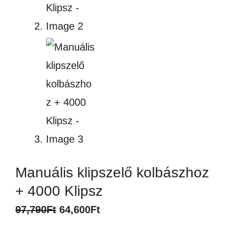
Manuális klipszelő kolbászhoz
+ 4000 Klipsz
Original
Current
97,790
Ft
64,600
Ft
price
price