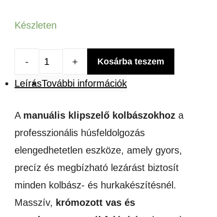
Készleten
Kosárba teszem
Manuális
Leírás
További információk
klipszelő
kolbászhoz
A
manuális klipszelő kolbászokhoz
a
+
professzionális húsfeldolgozás
4000
elengedhetetlen eszköze, amely gyors,
Klipsz
precíz és megbízható lezárást biztosít
mennyiség
minden kolbász- és hurkakészítésnél.
Masszív,
krómozott vas és