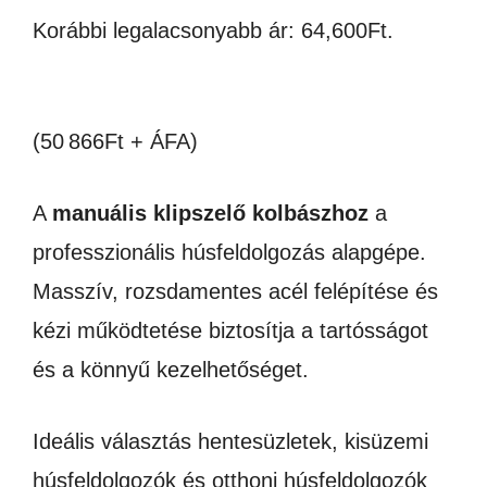
Korábbi legalacsonyabb ár:
64,600
Ft
.
was:
is:
97,790Ft.
64,600Ft.
(50 866Ft + ÁFA)
A
manuális klipszelő kolbászhoz
a
professzionális húsfeldolgozás alapgépe.
Masszív, rozsdamentes acél felépítése és
kézi működtetése biztosítja a tartósságot
és a könnyű kezelhetőséget.
Ideális választás hentesüzletek, kisüzemi
húsfeldolgozók és otthoni húsfeldolgozók