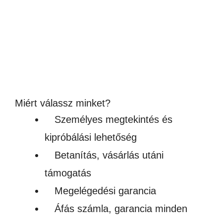
Klipsz manuális klipszelőhöz 4000 darab
Original
Current
13,970
Ft
9,990
Ft
price
price
(7 866Ft + ÁFA)
was:
is:
Készleten
13,970Ft.
9,990Ft.
Miért válassz minket?
Személyes megtekintés és
kipróbálási lehetőség
Betanítás, vásárlás utáni
támogatás
Megelégedési garancia
Áfás számla, garancia minden