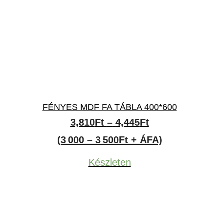
FÉNYES MDF FA TÁBLA 400*600
Ártartomány:
3,810
Ft
–
4,445
Ft
3,810Ft
(3 000 – 3 500Ft + ÁFA)
-
Készleten
4,445Ft