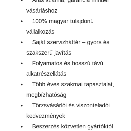
vásárláshoz
100% magyar tulajdonú
vállalkozás
Saját szervizháttér – gyors és
szakszerű javítás
Folyamatos és hosszú távú
alkatrészellátás
Több éves szakmai tapasztalat,
megbízhatóság
Törzsvásárlói és viszonteladói
kedvezmények
Beszerzés közvetlen gyártóktól