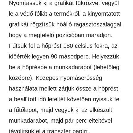
Nyomtassuk ki a grafikát tükrözve. vegyül
le a védő fóliát a termékről. a kinyomtatott
grafikát rögzítsük hőálló ragasztószalaggal,
hogy a megfelelő pozícióban maradjon.
Fűtsük fel a hőprést 180 celsius fokra, az
időérték legyen 90 másodperc. Helyezzük
be a hőprésbe a munkadarabot (lehetőleg
középre). Közepes nyomáserősség
használata mellett zárjuk össze a hőprést,
a beállított idő leteltét követően nyissuk fel
a fűtőlapot, majd vegyük ki az elkészült
munkadarabot, majd pár perc elteltével
távolítsuk el a transzfer papírt.