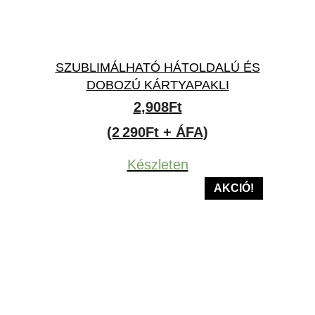
SZUBLIMÁLHATÓ HÁTOLDALÚ ÉS
DOBOZÚ KÁRTYAPAKLI
2,908
Ft
(2 290Ft + ÁFA)
Készleten
AKCIÓ!