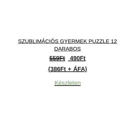
SZUBLIMÁCIÓS GYERMEK PUZZLE 12
DARABOS
Original
Current
559
Ft
490
Ft
price
price
(386Ft + ÁFA)
was:
is:
Készleten
559Ft.
490Ft.