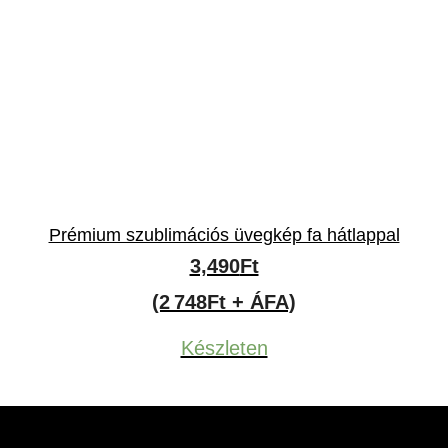
Prémium szublimációs üvegkép fa hátlappal
3,490
Ft
(2 748Ft + ÁFA)
Készleten