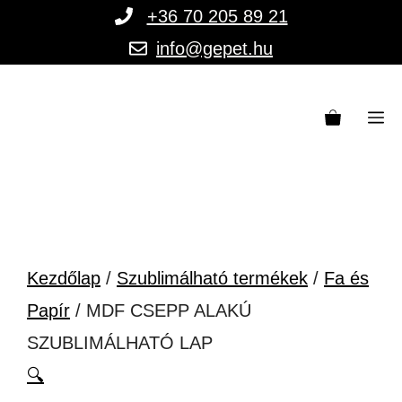
Kilépés
+36 70 205 89 21
a
info@gepet.hu
tartalomba
M
Kezdőlap
/
Szublimálható termékek
/
Fa és
Papír
/ MDF CSEPP ALAKÚ
SZUBLIMÁLHATÓ LAP
🔍