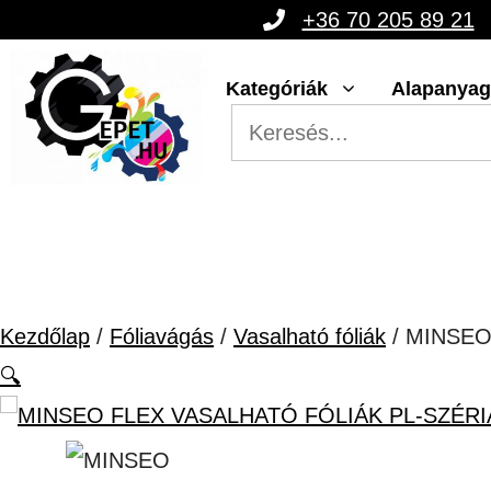
Kilépés
+36 70 205 89 21
a
Kategóriák
Alapanya
tartalomba
Kezdőlap
/
Fóliavágás
/
Vasalható fóliák
/ MINSEO
🔍