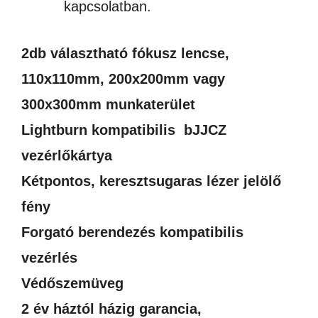
kapcsolatban.
2db választható fókusz lencse,
110x110mm, 200x200mm vagy
300x300mm munkaterület
Lightburn kompatibilis bJJCZ
vezérlőkártya
Kétpontos, keresztsugaras lézer jelölő
fény
Forgató berendezés kompatibilis
vezérlés
Védőszemüveg
2 év háztól házig garancia,