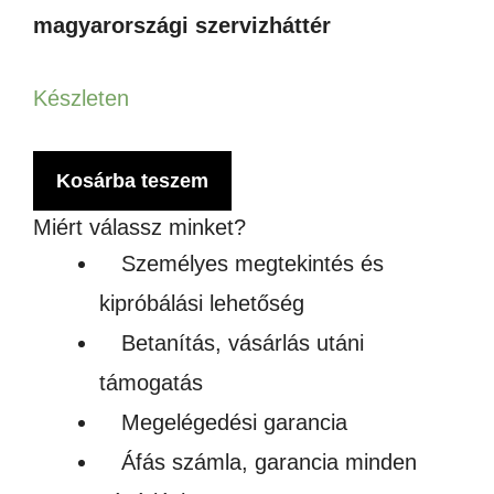
magyarországi szervizháttér
Készleten
MOPA
Kosárba teszem
JPT
Miért válassz minket?
30W
Személyes megtekintés és
LÉZERJELÖLŐ
kipróbálási lehetőség
mennyiség
Betanítás, vásárlás utáni
támogatás
Megelégedési garancia
Áfás számla, garancia minden