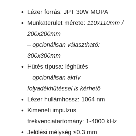
Lézer forrás: JPT 30W MOPA
Munkaterület mérete:
110x110mm /
200x200mm
– opcionálisan választható:
300x300mm
Hűtés típusa: léghűtés
– opcionálisan aktív
folyadékhűtéssel is kérhető
Lézer hullámhossz: 1064 nm
Kimeneti impulzus
frekvenciatartomány: 1-4000 kHz
Jelölési mélység ≤0.3 mm