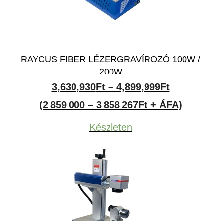
RAYCUS FIBER LÉZERGRAVÍROZÓ 100W /
200W
Ártartomán
3,630,930
Ft
–
4,899,999
Ft
3,630,930F
(2 859 000 – 3 858 267Ft + ÁFA)
-
Készleten
4,899,999F