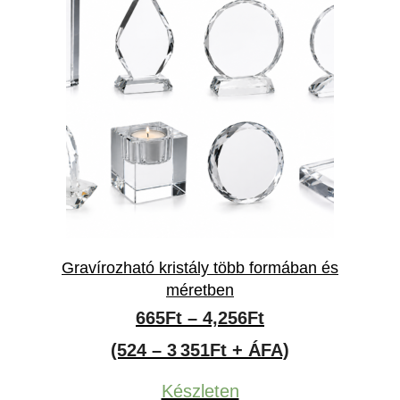
Gravírozható kristály több formában és
méretben
Ártartomány:
665
Ft
–
4,256
Ft
665Ft
(524 – 3 351Ft + ÁFA)
-
Készleten