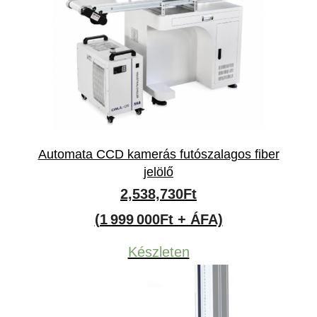
Automata CCD kamerás futószalagos fiber
jelölő
2,538,730
Ft
(1 999 000Ft + ÁFA)
Készleten