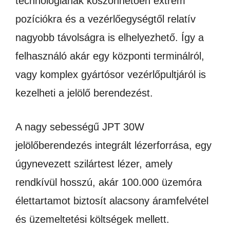
technológiának köszönhetően extrém
pozíciókra és a vezérlőegységtől relatív
nagyobb távolságra is elhelyezhető. Így a
felhasználó akár egy központi terminálról,
vagy komplex gyártósor vezérlőpultjáról is
kezelheti a jelölő berendezést.
A nagy sebességű JPT 30W
jelölőberendezés integrált lézerforrása, egy
úgynevezett szilártest lézer, amely
rendkívül hosszú, akár 100.000 üzemóra
élettartamot biztosít alacsony áramfelvétel
és üzemeltetési költségek mellett.