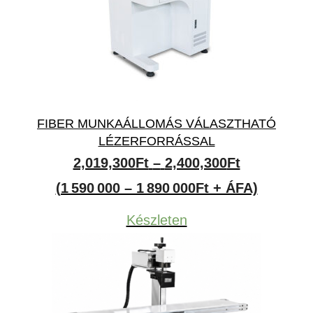
FIBER MUNKAÁLLOMÁS VÁLASZTHATÓ
LÉZERFORRÁSSAL
Ártartomán
2,019,300
Ft
–
2,400,300
Ft
2,019,300F
(1 590 000 – 1 890 000Ft + ÁFA)
-
Készleten
2,400,300F