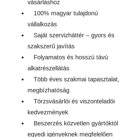
vásárláshoz
100% magyar tulajdonú
vállalkozás
Saját szervizháttér – gyors és
szakszerű javítás
Folyamatos és hosszú távú
alkatrészellátás
Több éves szakmai tapasztalat,
megbízhatóság
Törzsvásárlói és viszonteladói
kedvezmények
Beszerzés közvetlen gyártóktól
egyedi igényeknek megfelelően