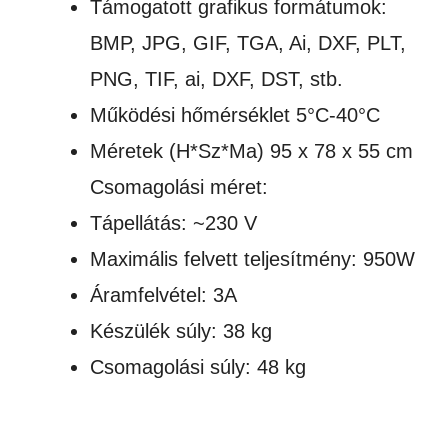
Támogatott grafikus formátumok:
BMP, JPG, GIF, TGA, Ai, DXF, PLT,
PNG, TIF, ai, DXF, DST, stb.
Működési hőmérséklet 5°C-40°C
Méretek (H*Sz*Ma) 95 x 78 x 55 cm
Csomagolási méret:
Tápellátás: ~230 V
Maximális felvett teljesítmény: 950W
Áramfelvétel: 3A
Készülék súly: 38 kg
Csomagolási súly: 48 kg