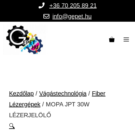
Kilépés
+36 70 205 89 21
a
info@gepet.hu
tartalomba
M
Kezdőlap
/
Vágástechnológia
/
Fiber
Lézergépek
/ MOPA JPT 30W
LÉZERJELÖLŐ
🔍