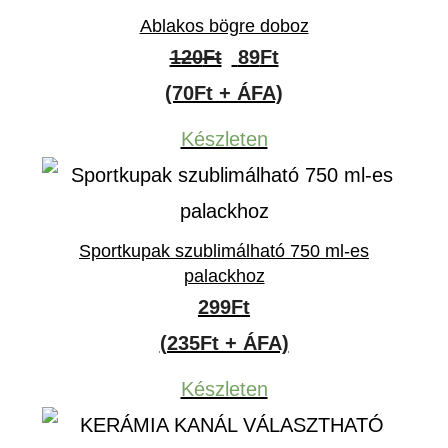
Ablakos bögre doboz
Original
Current
120
Ft
89
Ft
price
price
(70Ft + ÁFA)
was:
is:
Készleten
120Ft.
89Ft.
Sportkupak szublimálható 750 ml-es
palackhoz
299
Ft
(235Ft + ÁFA)
Készleten