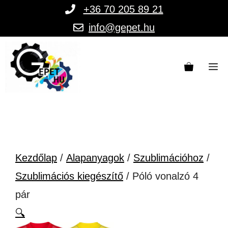
Kilépés
+36 70 205 89 21
a
info@gepet.hu
tartalomba
M
Kezdőlap
/
Alapanyagok
/
Szublimációhoz
/
Szublimációs kiegészítő
/ Póló vonalzó 4
pár
🔍