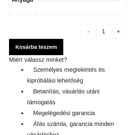
-
+
Pól
von
Kosárba teszem
4
Miért válassz minket?
pár
Személyes megtekintés és
men
kipróbálási lehetőség
Betanítás, vásárlás utáni
támogatás
Megelégedési garancia
Áfás számla, garancia minden
vásárláshoz