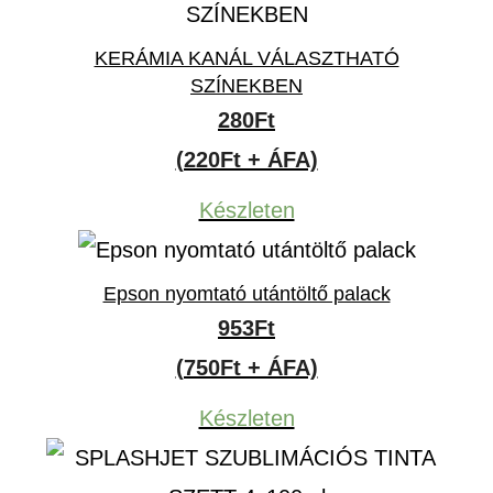
KERÁMIA KANÁL VÁLASZTHATÓ
SZÍNEKBEN
280
Ft
(220Ft + ÁFA)
Készleten
Epson nyomtató utántöltő palack
953
Ft
(750Ft + ÁFA)
Készleten