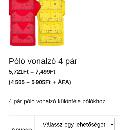
Póló vonalzó 4 pár
Ártartomány:
5,721
Ft
–
7,499
Ft
5,721Ft
(4 505 – 5 905Ft + ÁFA)
-
4 pár póló vonalzó különféle pólókhoz.
7,499Ft
Anyaga