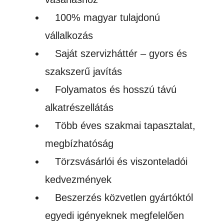
100% magyar tulajdonú
vállalkozás
Saját szervizháttér – gyors és
szakszerű javítás
Folyamatos és hosszú távú
alkatrészellátás
Több éves szakmai tapasztalat,
megbízhatóság
Törzsvásárlói és viszonteladói
kedvezmények
Beszerzés közvetlen gyártóktól
egyedi igényeknek megfelelően