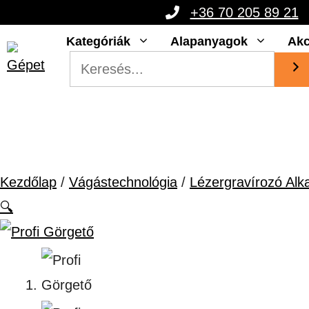
Kilépés
+36 70 205 89 21
a
Kategóriák
Alapanyagok
Akc
tartalomba
Kezdőlap
/
Vágástechnológia
/
Lézergravírozó Alk
🔍