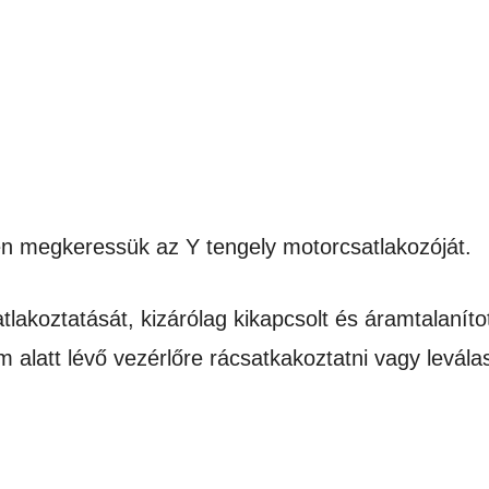
ően megkeressük az Y tengely motorcsatlakozóját.
tlakoztatását, kizárólag kikapcsolt és áramtalanít
am alatt lévő vezérlőre rácsatkakoztatni vagy levál