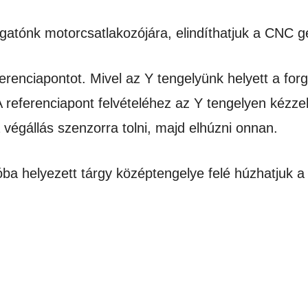
orgatónk motorcsatlakozójára, elindíthatjuk a CNC 
erenciapontot. Mivel az Y tengelyünk helyett a forg
 referenciapont felvételéhez az Y tengelyen kézzel 
végállás szenzorra tolni, majd elhúzni onnan.
atóba helyezett tárgy középtengelye felé húzhatjuk 