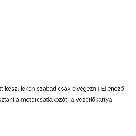
ott készüléken szabad csak elvégezni! Ellenező
asztani a motorcsatlakozót, a vezérlőkártya