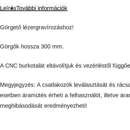
Leírás
További információk
Görgető lézergravírozáshoz!
Görgők hossza 300 mm.
A CNC burkotalát eltávolítjuk és vezérléstől függ
Megyjegyzés: A csatlakozók leválasztását és rácsa
esetben áramütés érheti a felhasználót, illetve ár
meghibásodását eredményezheti!