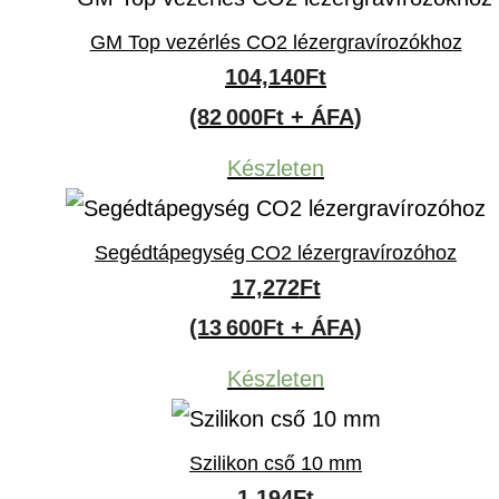
GM Top vezérlés CO2 lézergravírozókhoz
104,140
Ft
(82 000Ft + ÁFA)
Készleten
Segédtápegység CO2 lézergravírozóhoz
17,272
Ft
(13 600Ft + ÁFA)
Készleten
Szilikon cső 10 mm
1,194
Ft