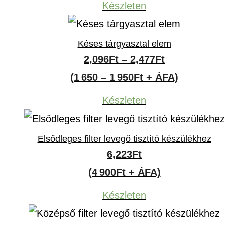
Készleten
Késes tárgyasztal elem
Ártartomány
2,096
Ft
–
2,477
Ft
2,096Ft
(1 650 – 1 950Ft + ÁFA)
-
Készleten
2,477Ft
Elsődleges filter levegő tisztító készülékhez
6,223
Ft
(4 900Ft + ÁFA)
Készleten