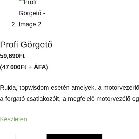
Profi Görgető
59,690
Ft
(47 000Ft + ÁFA)
Ruida, topwisdom esetén amelyek, a motorvezérlők
a forgató csatlakozóit, a megfelelő motorvezélő eg
Készleten