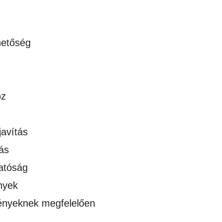
hetőség
oz
javítás
ás
atóság
nyek
gényeknek megfelelően