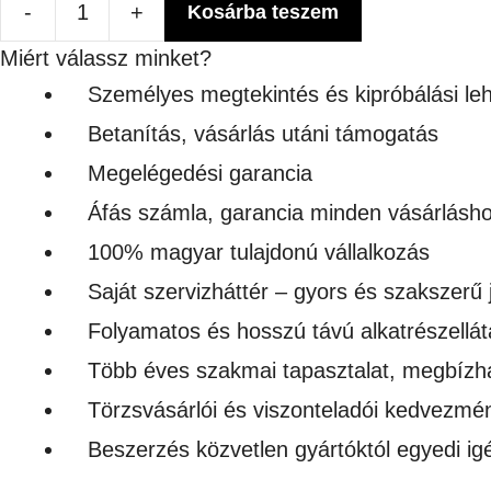
-
+
Kosárba teszem
Profi
Miért válassz minket?
Görgető
Személyes megtekintés és kipróbálási le
mennyiség
Betanítás, vásárlás utáni támogatás
Megelégedési garancia
Áfás számla, garancia minden vásárlásh
100% magyar tulajdonú vállalkozás
Saját szervizháttér – gyors és szakszerű 
Folyamatos és hosszú távú alkatrészellát
Több éves szakmai tapasztalat, megbízh
Törzsvásárlói és viszonteladói kedvezmé
Beszerzés közvetlen gyártóktól egyedi i