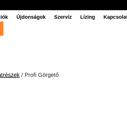
iók
Újdonságok
Szervíz
Lízing
Kapcsola
atrészek
/ Profi Görgető