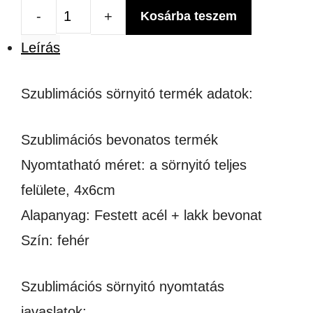
Kosárba teszem
ROZSDAMENTES
Leírás
ACÉL
SZUBLIMÁLHATÓ
Szublimációs sörnyitó termék adatok:
SÖRNYITÓ
LÁNCCAL
Szublimációs bevonatos termék
mennyiség
Nyomtatható méret: a sörnyitó teljes
felülete, 4x6cm
Alapanyag: Festett acél + lakk bevonat
Szín: fehér
Szublimációs sörnyitó nyomtatás
javaslatok: