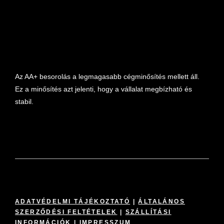
Az AA+ besorolás a legmagasabb cégminősítés mellett áll.
Ez a minősítés azt jelenti, hogy a vállalat megbízható és
stabil.
ADATVÉDELMI TÁJÉKOZTATÓ
|
ÁLTALÁNOS
SZERZŐDÉSI FELTÉTELEK
|
SZÁLLÍTÁSI
INFORMÁCIÓK
|
IMPRESSZUM