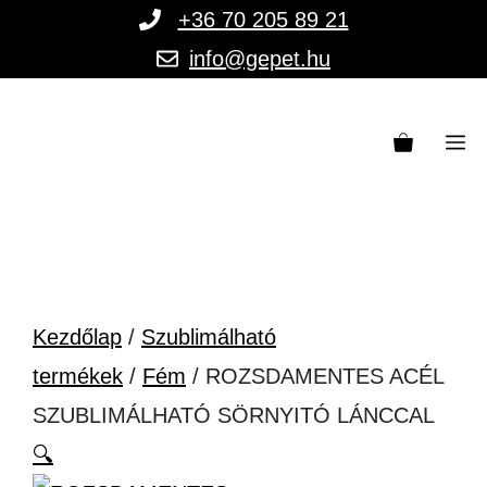
Kilépés
+36 70 205 89 21
a
info@gepet.hu
tartalomba
M
Kezdőlap
/
Szublimálható
termékek
/
Fém
/ ROZSDAMENTES ACÉL
SZUBLIMÁLHATÓ SÖRNYITÓ LÁNCCAL
🔍