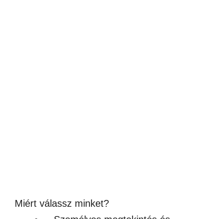
Szublimálható sörnyitó 4×17,8cm
677
Ft
(533Ft + ÁFA)
Készleten
Miért válassz minket?