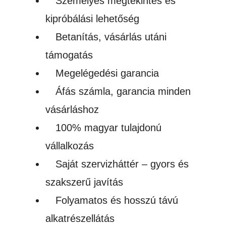
Személyes megtekintés és
kipróbálási lehetőség
Betanítás, vásárlás utáni
támogatás
Megelégedési garancia
Áfás számla, garancia minden
vásárláshoz
100% magyar tulajdonú
vállalkozás
Saját szervizháttér – gyors és
szakszerű javítás
Folyamatos és hosszú távú
alkatrészellátás