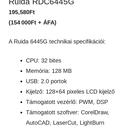
Ruida RDC6445G
195,580
Ft
(154 000Ft + ÁFA)
A Ruida 6445G technikai specifikációi:
CPU: 32 bites
Memória: 128 MB
USB: 2.0 portok
Kijelző: 128×64 pixeles LCD kijelző
Támogatott vezérlő: PWM, DSP
Támogatott szoftver: CorelDraw,
AutoCAD, LaserCut, LightBurn