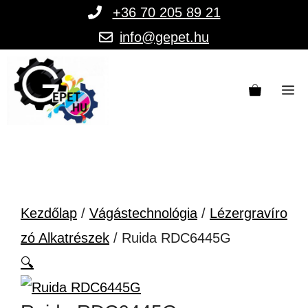
Kilépés
+36 70 205 89 21
a
info@gepet.hu
tartalomba
M
Kezdőlap
/
Vágástechnológia
/
Lézergravíro
zó Alkatrészek
/ Ruida RDC6445G
🔍