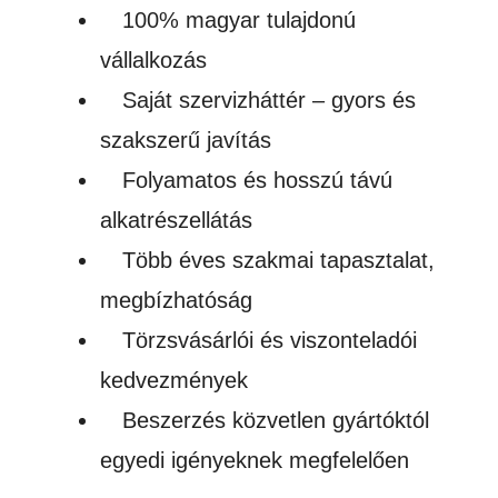
100% magyar tulajdonú
vállalkozás
Saját szervizháttér – gyors és
szakszerű javítás
Folyamatos és hosszú távú
alkatrészellátás
Több éves szakmai tapasztalat,
megbízhatóság
Törzsvásárlói és viszonteladói
kedvezmények
Beszerzés közvetlen gyártóktól
egyedi igényeknek megfelelően