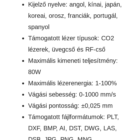
Kijelző nyelve: angol, kínai, japán,
koreai, orosz, franciák, portugál,
spanyol
Támogatott lézer típusok: CO2
lézerek, üvegcső és RF-cső
Maximális kimeneti teljesítmény:
80W
Maximális lézerenergia: 1-100%
Vágási sebesség: 0-1000 mm/s
Vágási pontosság: ±0,025 mm
Támogatott fájlformátumok: PLT,
DXF, BMP, AI, DST, DWG, LAS,
DSB, JPG, PNG, MNG