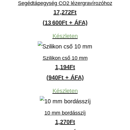
Segédtápegység CO2 lézergravírozóhoz
17,272
Ft
(13 600Ft + ÁFA)
Készleten
Szilikon cső 10 mm
1,194
Ft
(940Ft + ÁFA)
Készleten
10 mm bordásszíj
1,270
Ft