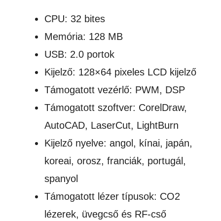
CPU: 32 bites
Memória: 128 MB
USB: 2.0 portok
Kijelző: 128×64 pixeles LCD kijelző
Támogatott vezérlő: PWM, DSP
Támogatott szoftver: CorelDraw,
AutoCAD, LaserCut, LightBurn
Kijelző nyelve: angol, kínai, japán,
koreai, orosz, franciák, portugál,
spanyol
Támogatott lézer típusok: CO2
lézerek, üvegcső és RF-cső