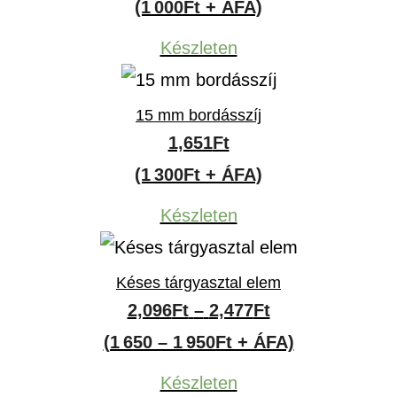
(1 000Ft + ÁFA)
Készleten
15 mm bordásszíj
1,651
Ft
(1 300Ft + ÁFA)
Készleten
Késes tárgyasztal elem
Ártartomány:
2,096
Ft
–
2,477
Ft
2,096Ft
(1 650 – 1 950Ft + ÁFA)
-
Készleten