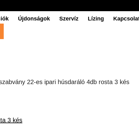
iók
Újdonságok
Szervíz
Lízing
Kapcsola
szabvány 22-es ipari húsdaráló 4db rosta 3 kés