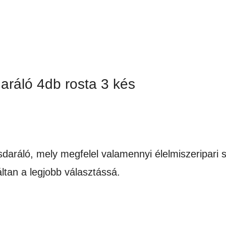
aráló 4db rosta 3 kés
sdaráló, mely megfelel valamennyi élelmiszeripari
áltan a legjobb választássá.