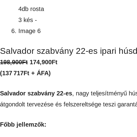
Salvador szabvány 22-es ipari húsd
Original
Current
198,900
Ft
174,900
Ft
price
price
(137 717Ft + ÁFA)
was:
is:
Salvador szabvány 22-es
, nagy teljesítményű hú
198,900Ft.
174,900Ft.
átgondolt tervezése és felszereltsége teszi garant
Főbb jellemzők: