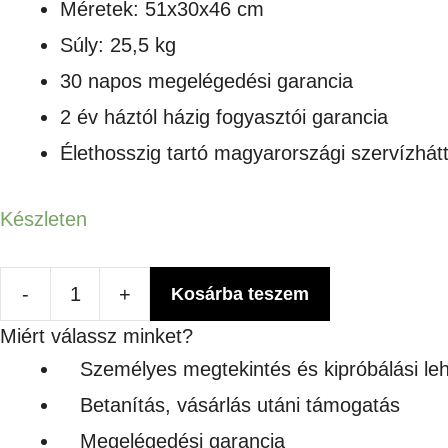
Méretek: 51x30x46 cm
Súly: 25,5 kg
30 napos megelégedési garancia
2 év háztól házig fogyasztói garancia
Élethosszig tartó magyarországi szervízhát
Készleten
-
+
Kosárba teszem
Salvador
Miért válassz minket?
szabvány
Személyes megtekintés és kipróbálási le
22-
Betanítás, vásárlás utáni támogatás
es
Megelégedési garancia