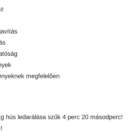
oz
javítás
ás
atóság
nyek
gényeknek megfelelően
 kg hús ledarálása szűk 4 perc 20 másodperc!
!