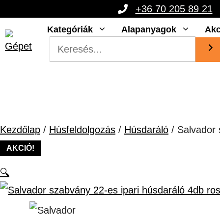
Kilépés
+36 70 205 89 21
a
Kategóriák
Alapanyagok
Akc
tartalomba
Kezdőlap
/
Húsfeldolgozás
/
Húsdaráló
/ Salvador 
AKCIÓ!
🔍