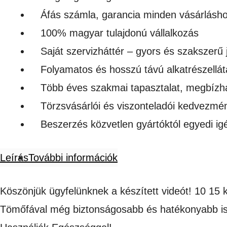
ipari
Áfás számla, garancia minden vásárlásh
húsdaráló
100% magyar tulajdonú vállalkozás
4db
Saját szervizháttér – gyors és szakszerű 
rosta
Folyamatos és hosszú távú alkatrészellát
3
Több éves szakmai tapasztalat, megbízh
kés
Törzsvásárlói és viszonteladói kedvezmé
mennyiség
Beszerzés közvetlen gyártóktól egyedi i
Leírás
További információk
Köszönjük ügyfelünknek a készített videót! 10 15
Tömőfával még biztonságosabb és hatékonyabb is