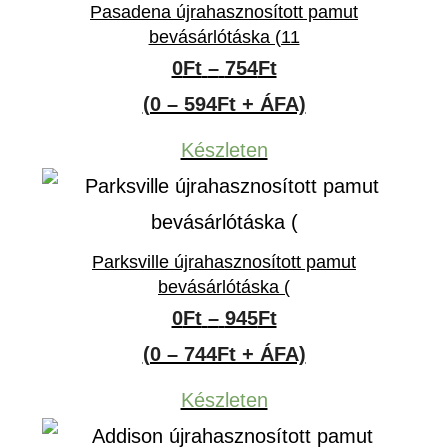
Pasadena újrahasznosított pamut
bevásárlótáska (11
Ártartomány:
0
Ft
–
754
Ft
0Ft
(0 – 594Ft + ÁFA)
-
Készleten
754Ft
Parksville újrahasznosított pamut
bevásárlótáska (
Ártartomány:
0
Ft
–
945
Ft
0Ft
(0 – 744Ft + ÁFA)
-
Készleten
945Ft