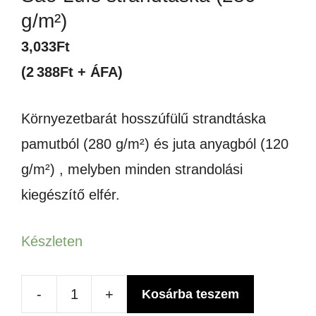
g/m²)
3,033
Ft
(2 388Ft + ÁFA)
Környezetbarát hosszúfülű strandtáska
pamutból (280 g/m²) és juta anyagból (120
g/m²) , melyben minden strandolási
kiegészítő elfér.
Készleten
-
+
Kosárba teszem
Sao