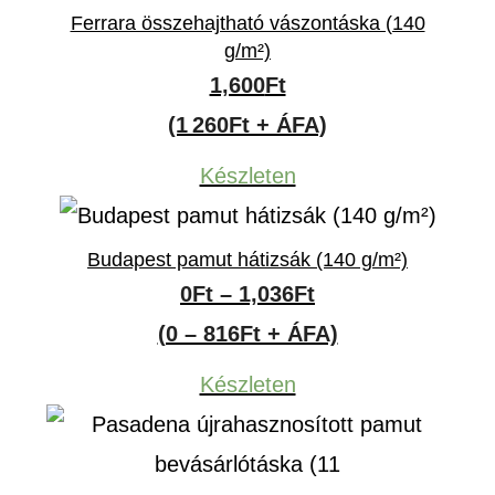
Ferrara összehajtható vászontáska (140
g/m²)
1,600
Ft
(1 260Ft + ÁFA)
Készleten
Budapest pamut hátizsák (140 g/m²)
Ártartomány:
0
Ft
–
1,036
Ft
0Ft
(0 – 816Ft + ÁFA)
-
Készleten
1,036Ft