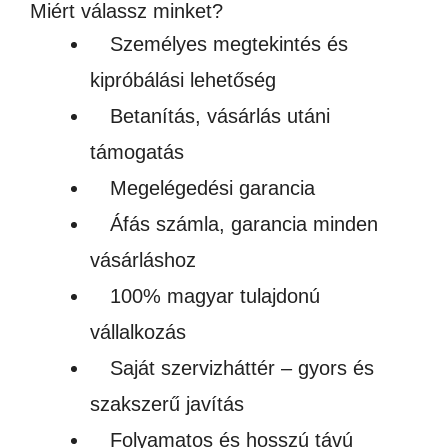
Miért válassz minket?
Luís
Személyes megtekintés és
strandtáska
kipróbálási lehetőség
(280
Betanítás, vásárlás utáni
g/m²)
támogatás
mennyiség
Megelégedési garancia
Áfás számla, garancia minden
vásárláshoz
100% magyar tulajdonú
vállalkozás
Saját szervizháttér – gyors és
szakszerű javítás
Folyamatos és hosszú távú