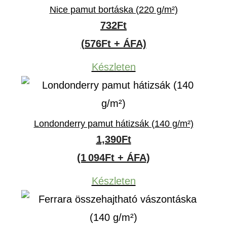
Nice pamut bortáska (220 g/m²)
732
Ft
(576Ft + ÁFA)
Készleten
Londonderry pamut hátizsák (140 g/m²)
1,390
Ft
(1 094Ft + ÁFA)
Készleten