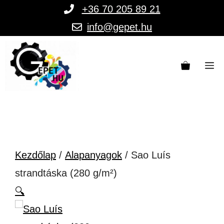
Kilépés
+36 70 205 89 21
a
info@gepet.hu
tartalomba
M
Kezdőlap
/
Alapanyagok
/ Sao Luís
strandtáska (280 g/m²)
🔍