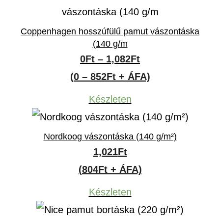
Coppenhagen hosszúfülű pamut vászontáska
(140 g/m
Ártartomány:
0
Ft
–
1,082
Ft
0Ft
(0 – 852Ft + ÁFA)
-
Készleten
1,082Ft
Nordkoog vászontáska (140 g/m²)
1,021
Ft
(804Ft + ÁFA)
Készleten