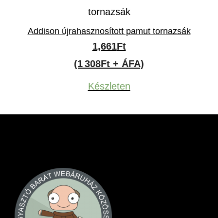
Addison újrahasznosított pamut tornazsák
1,661
Ft
(1 308Ft + ÁFA)
Készleten