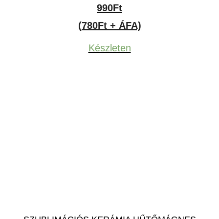
990
Ft
(780Ft + ÁFA)
Készleten