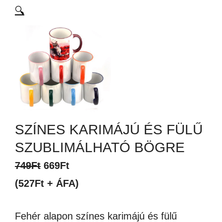
🔍
SZÍNES KARIMÁJÚ ÉS FÜLŰ
SZUBLIMÁLHATÓ BÖGRE
Original
Current
749
Ft
669
Ft
price
price
(527Ft + ÁFA)
was:
is:
Fehér alapon színes karimájú és fülű
749Ft.
669Ft.