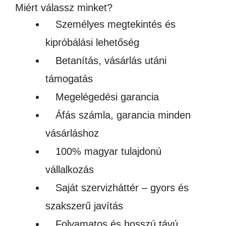
ÉS
Miért válassz minket?
FÜ
Személyes megtekintés és
SZ
kipróbálási lehetőség
BÖ
Betanítás, vásárlás utáni
men
támogatás
Megelégedési garancia
Áfás számla, garancia minden
vásárláshoz
100% magyar tulajdonú
vállalkozás
Saját szervizháttér – gyors és
szakszerű javítás
Folyamatos és hosszú távú