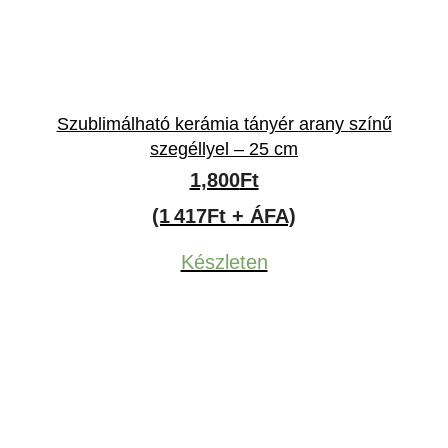
Szublimálható kerámia tányér arany színű
szegéllyel – 25 cm
1,800
Ft
(1 417Ft + ÁFA)
Készleten