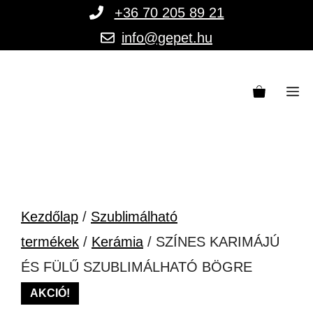
Kilépés
+36 70 205 89 21
a
info@gepet.hu
tartalomba
M
Kezdőlap
/
Szublimálható
termékek
/
Kerámia
/ SZÍNES KARIMÁJÚ
ÉS FÜLŰ SZUBLIMÁLHATÓ BÖGRE
AKCIÓ!