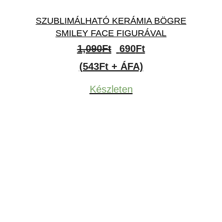
SZUBLIMÁLHATÓ KERÁMIA BÖGRE
SMILEY FACE FIGURÁVAL
Original
Current
1,090
Ft
690
Ft
price
price
(543Ft + ÁFA)
was:
is:
Készleten
1,090Ft.
690Ft.