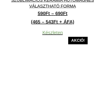
SZUBLIMÁCIÓS KERÁMIA HŰTŐMÁGNES
VÁLASZTHATÓ FORMA
Ártartomány:
590
Ft
–
690
Ft
590Ft
(465 – 543Ft + ÁFA)
-
Készleten
690Ft
AKCIÓ!