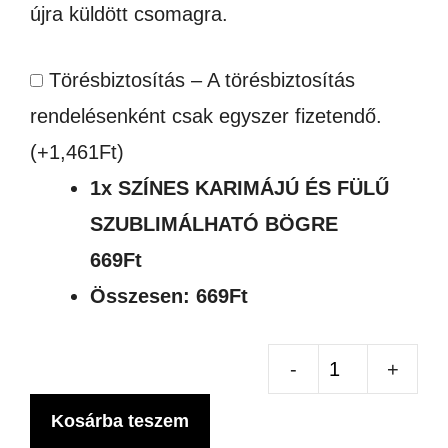
újra küldött csomagra.
Törésbiztosítás – A törésbiztosítás
rendelésenként csak egyszer fizetendő.
(+
1,461
Ft
)
1x
SZÍNES KARIMÁJÚ ÉS FÜLŰ
SZUBLIMÁLHATÓ BÖGRE
669Ft
Összesen:
669Ft
SZ
KA
Kosárba teszem