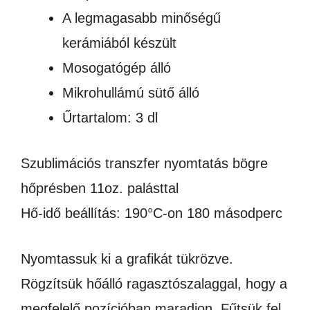
A legmagasabb minőségű
kerámiából készült
Mosogatógép álló
Mikrohullámú sütő álló
Űrtartalom: 3 dl
Szublimációs transzfer nyomtatás bögre
hőprésben 11oz. palásttal
Hő-idő beállítás: 190°C-on 180 másodperc
Nyomtassuk ki a grafikát tükrözve.
Rögzítsük hőálló ragasztószalaggal, hogy a
megfelelő pozícióban maradjon. Fűtsük fel