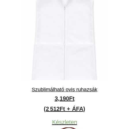
Szublimálható ovis ruhazsák
3,190
Ft
(2 512Ft + ÁFA)
Készleten