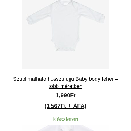
Szublimálható hosszú ujjú Baby body fehér –
több méretben
1,990
Ft
(1 567Ft + ÁFA)
Készleten