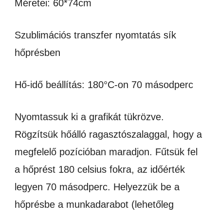
Méretei: 60*74cm
Szublimációs transzfer nyomtatás sík
hőprésben
Hő-idő beállítás: 180°C-on 70 másodperc
Nyomtassuk ki a grafikát tükrözve.
Rögzítsük hőálló ragasztószalaggal, hogy a
megfelelő pozícióban maradjon. Fűtsük fel
a hőprést 180 celsius fokra, az időérték
legyen 70 másodperc. Helyezzük be a
hőprésbe a munkadarabot (lehetőleg