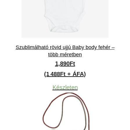
Szublimálható rövid ujjú Baby body fehér –
több méretben
1,890
Ft
(1 488Ft + ÁFA)
Készleten