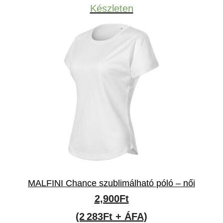
Készleten
MALFINI Chance szublimálható póló – női
2,900
Ft
(2 283Ft + ÁFA)