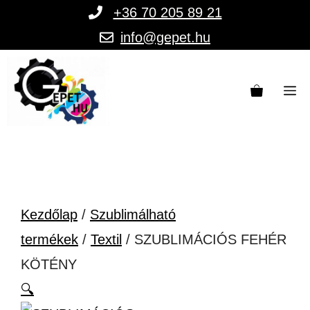
Kilépés
+36 70 205 89 21
a
info@gepet.hu
tartalomba
M
Kezdőlap
/
Szublimálható
termékek
/
Textil
/ SZUBLIMÁCIÓS FEHÉR
KÖTÉNY
🔍