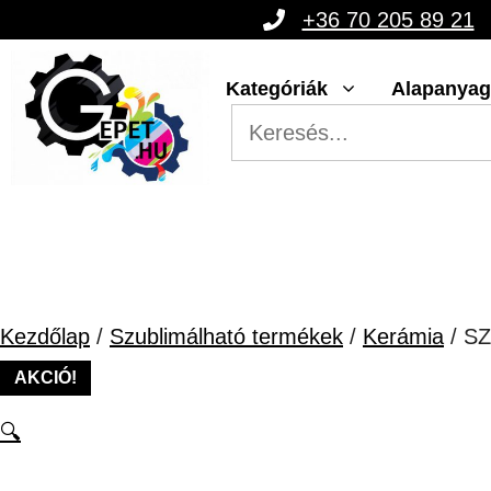
Kilépés
+36 70 205 89 21
a
Kategóriák
Alapanya
tartalomba
Kezdőlap
/
Szublimálható termékek
/
Kerámia
/ S
AKCIÓ!
🔍