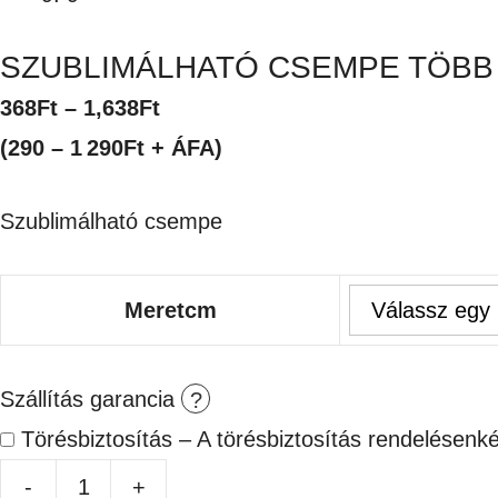
SZUBLIMÁLHATÓ CSEMPE TÖBB
Ártartomány:
368
Ft
–
1,638
Ft
368Ft
(290 – 1 290Ft + ÁFA)
-
Szublimálható csempe
1,638Ft
Meretcm
Szállítás garancia
Törésbiztosítás – A törésbiztosítás rendelésenk
-
+