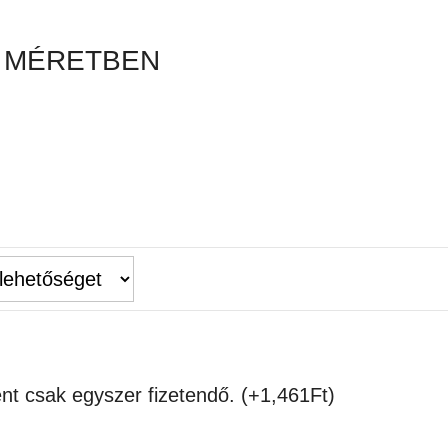
 MÉRETBEN
ént csak egyszer fizetendő.
(+
1,461
Ft
)