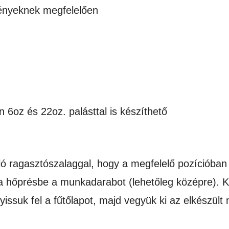
gényeknek megfelelően
6oz és 22oz. palásttal is készíthető
ló ragasztószalaggal, hogy a megfelelő pozícióban 
a hőprésbe a munkadarabot (lehetőleg középre). 
 nyissuk fel a fűtőlapot, majd vegyük ki az elkészül