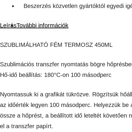
Beszerzés közvetlen gyártóktól egyedi i
Leírás
További információk
SZUBLIMÁLHATÓ FÉM TERMOSZ 450ML
Szublimációs transzfer nyomtatás bögre hőprésben 
Hő-idő beállítás: 180°C-on 100 másodperc
Nyomtassuk ki a grafikát tükrözve. Rögzítsük hőál
az időérték legyen 100 másodperc. Helyezzük be 
össze a hőprést, a beállított idő leteltét követően
el a transzfer papírt.