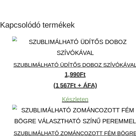
Kapcsolódó termékek
SZUBLIMÁLHATÓ ÜDÍTŐS DOBOZ SZÍVÓKÁVA
1,990
Ft
(1 567Ft + ÁFA)
Készleten
SZUBLIMÁLHATÓ ZOMÁNCOZOTT FÉM BÖGR