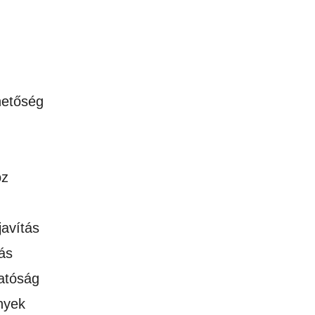
hetőség
oz
javítás
ás
atóság
nyek