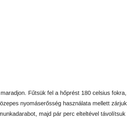
maradjon. Fűtsük fel a hőprést 180 celsius fokra,
Közepes nyomáserősség használata mellett zárjuk
t munkadarabot, majd pár perc elteltével távolítsuk