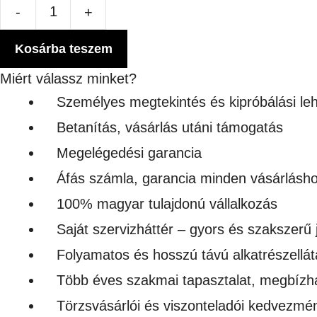
-
+
SZUBLIMÁLHATÓ
FÉM
Kosárba teszem
TERMOSZ
Miért válassz minket?
450ml
Személyes megtekintés és kipróbálási le
mennyiség
Betanítás, vásárlás utáni támogatás
Megelégedési garancia
Áfás számla, garancia minden vásárlásh
100% magyar tulajdonú vállalkozás
Saját szervizháttér – gyors és szakszerű 
Folyamatos és hosszú távú alkatrészellát
Több éves szakmai tapasztalat, megbízh
Törzsvásárlói és viszonteladói kedvezmé