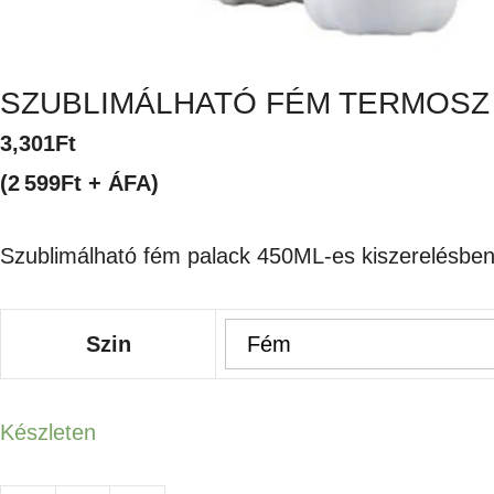
SZUBLIMÁLHATÓ FÉM TERMOSZ 
3,301
Ft
(2 599Ft + ÁFA)
Szublimálható fém palack 450ML-es kiszerelésben
Szin
Készleten