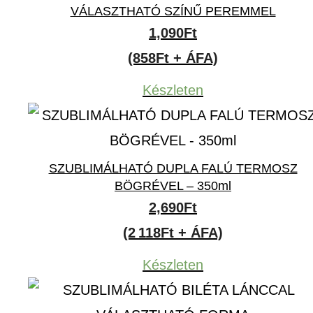
VÁLASZTHATÓ SZÍNŰ PEREMMEL
1,090
Ft
(858Ft + ÁFA)
Készleten
SZUBLIMÁLHATÓ DUPLA FALÚ TERMOSZ
BÖGRÉVEL – 350ml
2,690
Ft
(2 118Ft + ÁFA)
Készleten