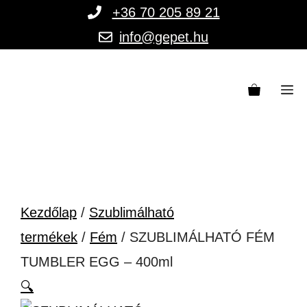
Kilépés
+36 70 205 89 21
a
info@gepet.hu
tartalomba
M
Kezdőlap
/
Szublimálható
termékek
/
Fém
/ SZUBLIMÁLHATÓ FÉM
TUMBLER EGG – 400ml
🔍