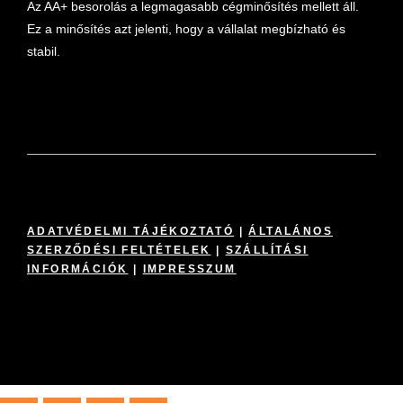
Az AA+ besorolás a legmagasabb cégminősítés mellett áll.
Ez a minősítés azt jelenti, hogy a vállalat megbízható és
stabil.
ADATVÉDELMI TÁJÉKOZTATÓ
|
ÁLTALÁNOS
SZERZŐDÉSI FELTÉTELEK
|
SZÁLLÍTÁSI
INFORMÁCIÓK
|
IMPRESSZUM