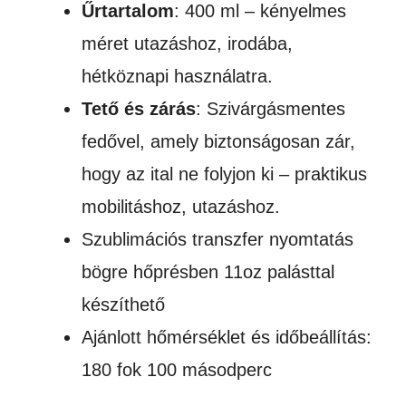
Űrtartalom
: 400 ml – kényelmes
méret utazáshoz, irodába,
hétköznapi használatra.
Tető és zárás
: Szivárgásmentes
fedővel, amely biztonságosan zár,
hogy az ital ne folyjon ki – praktikus
mobilitáshoz, utazáshoz.
Szublimációs transzfer nyomtatás
bögre hőprésben 11oz palásttal
készíthető
Ajánlott hőmérséklet és időbeállítás:
180 fok 100 másodperc