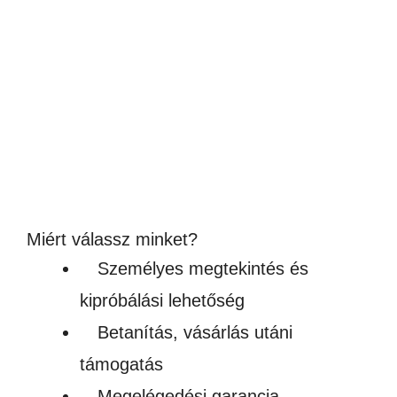
ROZSDAMENTES ACÉL SZUBLIMÁLHATÓ
SÖRNYITÓ LÁNCCAL
876
Ft
(690Ft + ÁFA)
Készleten
Miért válassz minket?
Személyes megtekintés és
kipróbálási lehetőség
Betanítás, vásárlás utáni
támogatás
Megelégedési garancia