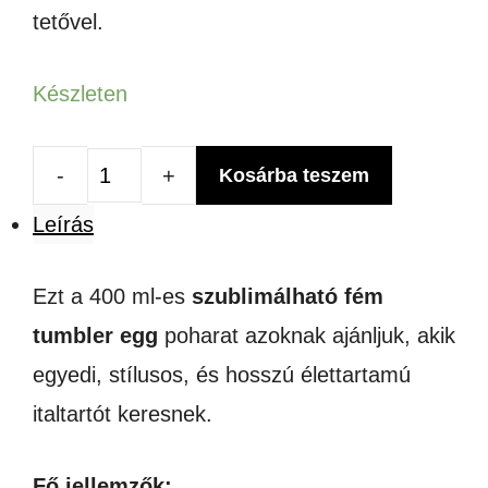
tetővel.
Készleten
Kosárba teszem
SZUBLIMÁLHATÓ
Leírás
FÉM
TUMBLER
Ezt a 400 ml-es
szublimálható fém
EGG
tumbler egg
poharat azoknak ajánljuk, akik
-
egyedi, stílusos, és hosszú élettartamú
400ml
italtartót keresnek.
mennyiség
Fő jellemzők: