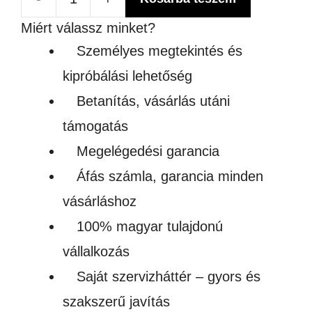
SZUBLIMÁLHATÓ
Miért válassz minket?
FLITTERES
Személyes megtekintés és
FEHÉR
kipróbálási lehetőség
PÁRNAHUZAT
Betanítás, vásárlás utáni
mennyiség
támogatás
Megelégedési garancia
Áfás számla, garancia minden
vásárláshoz
100% magyar tulajdonú
vállalkozás
Saját szervizháttér – gyors és
szakszerű javítás