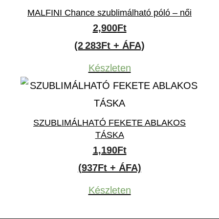
MALFINI Chance szublimálható póló – női
2,900
Ft
(2 283Ft + ÁFA)
Készleten
SZUBLIMÁLHATÓ FEKETE ABLAKOS
TÁSKA
1,190
Ft
(937Ft + ÁFA)
Készleten