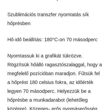
Szublimációs transzfer nyomtatás sík
hőprésben
Hő-idő beállítás: 180°C-on 70 másodperc
Nyomtassuk ki a grafikát tükrözve.
Rögzítsük hőálló ragasztószalaggal, hogy a
megfelelő pozícióban maradjon. Fűtsük fel
a hőprést 180 celsius fokra, az időérték
legyen 70 másodperc. Helyezzük be a
hőprésbe a munkadarabot (lehetőleg
középre). Közepes- erős nyomáserősség