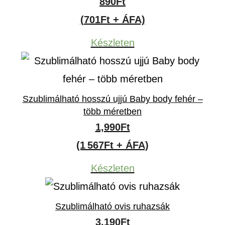
890
Ft
(701Ft + ÁFA)
Készleten
Szublimálható hosszú ujjú Baby body fehér –
több méretben
1,990
Ft
(1 567Ft + ÁFA)
Készleten
Szublimálható ovis ruhazsák
3,190
Ft