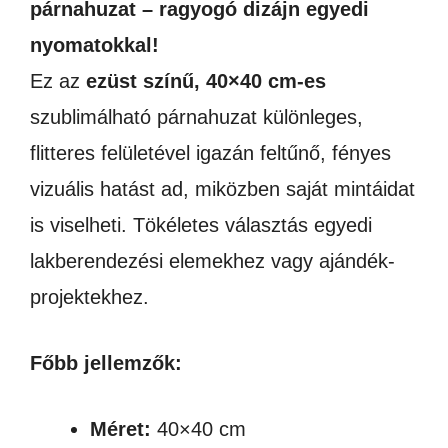
párnahuzat – ragyogó dizájn egyedi
nyomatokkal!
Ez az
ezüst színű, 40×40 cm-es
szublimálható párnahuzat különleges,
flitteres felületével igazán feltűnő, fényes
vizuális hatást ad, miközben saját mintáidat
is viselheti. Tökéletes választás egyedi
lakberendezési elemekhez vagy ajándék-
projektekhez.
Főbb jellemzők:
Méret:
40×40 cm