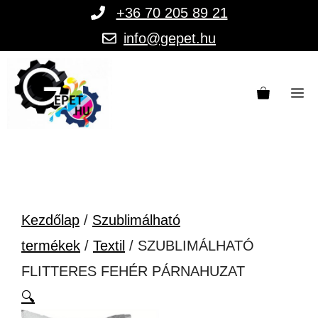
Kilépés
+36 70 205 89 21
a
info@gepet.hu
tartalomba
M
Kezdőlap
/
Szublimálható
termékek
/
Textil
/ SZUBLIMÁLHATÓ
FLITTERES FEHÉR PÁRNAHUZAT
🔍