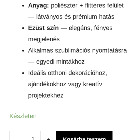
Anyag:
poliészter + flitteres felület
— látványos és prémium hatás
Ezüst szín
— elegáns, fényes
megjelenés
Alkalmas szublimációs nyomtatásra
— egyedi mintákhoz
Ideális otthoni dekorációhoz,
ajándékokhoz vagy kreatív
projektekhez
Készleten
-
+
Kosárba teszem