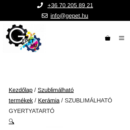
Kilépés
+36 70 205 89 21
a
info@gepet.hu
tartalomba
M
Kezdőlap
/
Szublimálható
termékek
/
Kerámia
/ SZUBLIMÁLHATÓ
GYERTYATARTÓ
🔍