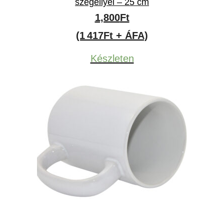
szegéllyel – 25 cm
1,800
Ft
(1 417Ft + ÁFA)
Készleten