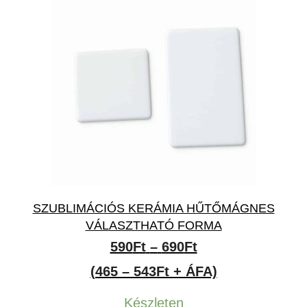
SZUBLIMÁCIÓS KERÁMIA HŰTŐMÁGNES
VÁLASZTHATÓ FORMA
Ártartomány:
590
Ft
–
690
Ft
590Ft
(465 – 543Ft + ÁFA)
-
Készleten