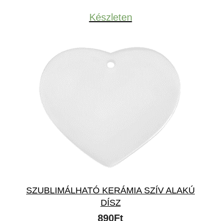
was:
is:
Készleten
1,090Ft.
690Ft.
SZUBLIMÁLHATÓ KERÁMIA SZÍV ALAKÚ
DÍSZ
890
Ft