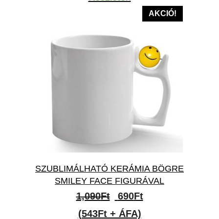
690Ft
AKCIÓ!
SZUBLIMÁLHATÓ KERÁMIA BÖGRE
SMILEY FACE FIGURÁVAL
Original
Current
1,090
Ft
690
Ft
price
price
(543Ft + ÁFA)