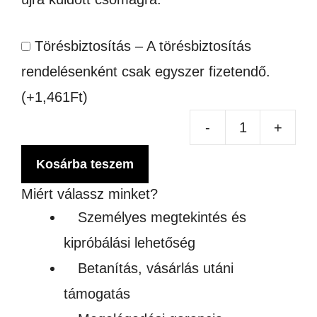
Törésbiztosítás – A törésbiztosítás
rendelésenként csak egyszer fizetendő.
(+
1,461
Ft
)
-
+
SZ
HŐ
Kosárba teszem
SZ
Miért válassz minket?
AL
Személyes megtekintés és
FÜ
kipróbálási lehetőség
men
Betanítás, vásárlás utáni
támogatás