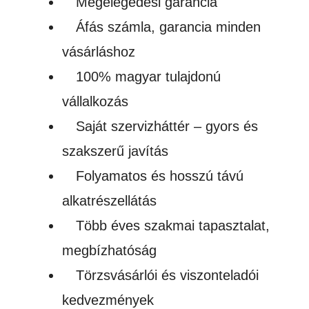
Megelégedési garancia
Áfás számla, garancia minden
vásárláshoz
100% magyar tulajdonú
vállalkozás
Saját szervizháttér – gyors és
szakszerű javítás
Folyamatos és hosszú távú
alkatrészellátás
Több éves szakmai tapasztalat,
megbízhatóság
Törzsvásárlói és viszonteladói
kedvezmények