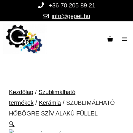
Kilépés
+36 70 205 89 21
a
info@gepet.hu
tartalomba
M
Kezdőlap
/
Szublimálható
termékek
/
Kerámia
/ SZUBLIMÁLHATÓ
HŐBÖGRE SZÍV ALAKÚ FÜLLEL
🔍