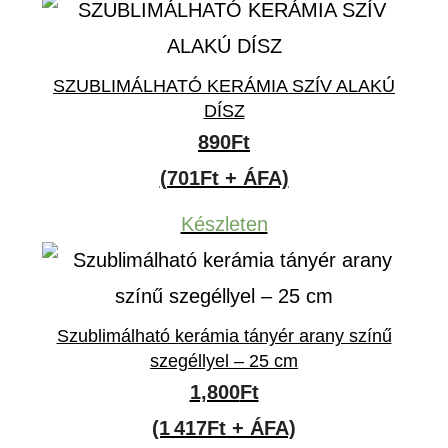
SZUBLIMÁLHATÓ KERÁMIA SZÍV ALAKÚ
DÍSZ
890
Ft
(701Ft + ÁFA)
Készleten
Szublimálható kerámia tányér arany színű
szegéllyel – 25 cm
1,800
Ft
(1 417Ft + ÁFA)