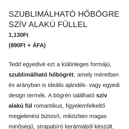
SZUBLIMÁLHATÓ HŐBÖGRE
SZÍV ALAKÚ FÜLLEL
1,130
Ft
(890Ft + ÁFA)
Tedd egyedivé ezt a különleges formájú,
szublimálható hőbögrét
, amely méretben
és arányban is ideális ajándék- vagy egyedi
design termék. A bögrén található
szív
alakú fül
romantikus, figyelemfelkeltő
megjelenést biztosít, miközben magas
minőségű, strapabíró kerámiából készült.