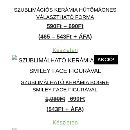
SZUBLIMÁCIÓS KERÁMIA HŰTŐMÁGNES
VÁLASZTHATÓ FORMA
Ártartomány:
590
Ft
–
690
Ft
590Ft
(465 – 543Ft + ÁFA)
-
Készleten
690Ft
AKCIÓ!
SZUBLIMÁLHATÓ KERÁMIA BÖGRE
SMILEY FACE FIGURÁVAL
Original
Current
1,090
Ft
690
Ft
price
price
(543Ft + ÁFA)
was:
is:
Készleten
1,090Ft.
690Ft.