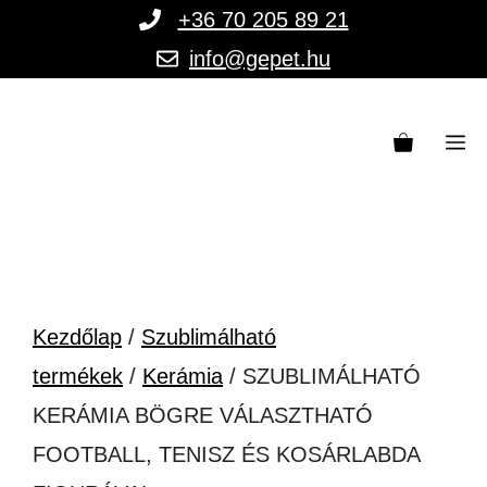
Kilépés
+36 70 205 89 21
a
info@gepet.hu
tartalomba
M
Kezdőlap
/
Szublimálható
termékek
/
Kerámia
/ SZUBLIMÁLHATÓ
KERÁMIA BÖGRE VÁLASZTHATÓ
FOOTBALL, TENISZ ÉS KOSÁRLABDA