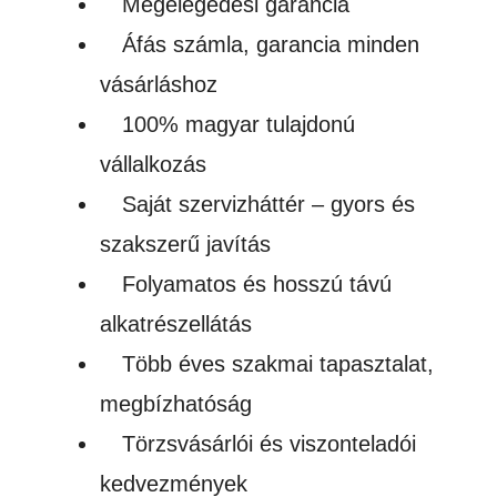
Megelégedési garancia
Áfás számla, garancia minden
vásárláshoz
100% magyar tulajdonú
vállalkozás
Saját szervizháttér – gyors és
szakszerű javítás
Folyamatos és hosszú távú
alkatrészellátás
Több éves szakmai tapasztalat,
megbízhatóság
Törzsvásárlói és viszonteladói
kedvezmények