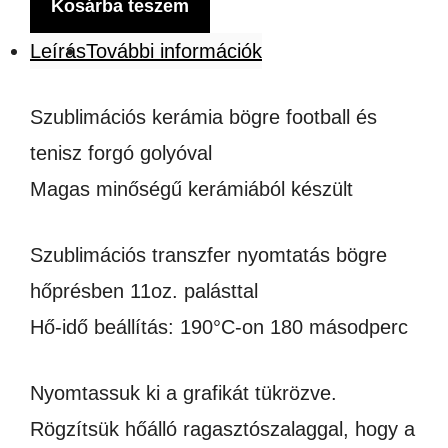
KERÁMIA
Kosárba teszem
BÖGRE
Leírás
További információk
VÁLASZTHATÓ
FOOTBALL,
Szublimációs kerámia bögre football és
TENISZ
tenisz forgó golyóval
ÉS
Magas minőségű kerámiából készült
KOSÁRLABDA
Szublimációs transzfer nyomtatás bögre
FIGURÁVAL
hőprésben 11oz. palásttal
mennyiség
Hő-idő beállítás: 190°C-on 180 másodperc
Nyomtassuk ki a grafikát tükrözve.
Rögzítsük hőálló ragasztószalaggal, hogy a