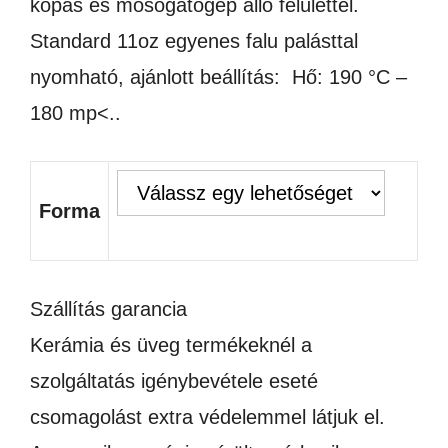
kopás és mosogatógép álló felülettel.
Standard 11oz egyenes falu palásttal
nyomható, ajánlott beállítás: Hő: 190 °C –
180 mp<..
Forma
Szállítás garancia
Kerámia és üveg termékeknél a
szolgáltatás igénybevétele eseté
csomagolást extra védelemmel látjuk el.