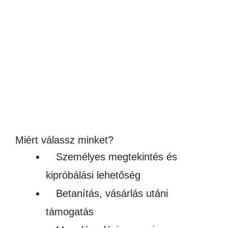
SZUBLIMÁLHATÓ KERÁMIA
SÜTEMÉNYTARTÓ FA FEDÉLLEL
4,990
Ft
(3 929Ft + ÁFA)
Készleten
Miért válassz minket?
Személyes megtekintés és
kipróbálási lehetőség
Betanítás, vásárlás utáni
támogatás