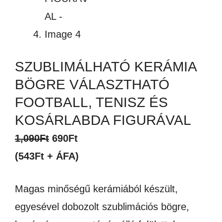
SZUBLIMÁLHATÓ KERÁMIA
BÖGRE VÁLASZTHATÓ
FOOTBALL, TENISZ ÉS
KOSÁRLABDA FIGURÁVAL
Original
Current
1,090
Ft
690
Ft
price
price
(543Ft + ÁFA)
was:
is:
Magas minőségű kerámiából készült,
1,090Ft.
690Ft.
egyesével dobozolt szublimációs bögre,