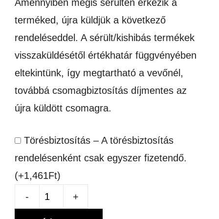
Amennyiben mégis sérülten érkezik a
terméked, újra küldjük a következő
rendeléseddel. A sérült/kishibás termékek
visszaküldésétől értékhatár függvényében
eltekintünk, így megtartható a vevőnél,
továbbá csomagbiztosítás díjmentes az
újra küldött csomagra.
Törésbiztosítás – A törésbiztosítás
rendelésenként csak egyszer fizetendő.
(+
1,461
Ft
)
SZUBLIMÁLHATÓ