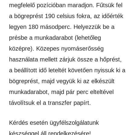
megfelelő pozícióban maradjon. Fűtsük fel
a bögreprést 190 celsius fokra, az időérték
legyen 180 másodperc. Helyezzük be a
présbe a munkadarabot (lehetőleg
középre). Közepes nyomáserősség
használata mellett zárjuk össze a hőprést,
a beállított idő leteltét követően nyissuk ki a
bögreprést, majd vegyük ki az elkészült
munkadarabot, majd pár perc elteltével
távolítsuk el a transzfer papírt.
Kérdés esetén ügyfélszolgálatunk
készséggel áll rendelkezésére!