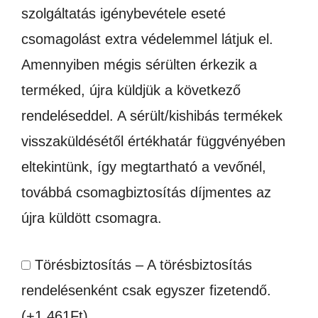
szolgáltatás igénybevétele eseté
csomagolást extra védelemmel látjuk el.
Amennyiben mégis sérülten érkezik a
terméked, újra küldjük a következő
rendeléseddel. A sérült/kishibás termékek
visszaküldésétől értékhatár függvényében
eltekintünk, így megtartható a vevőnél,
továbbá csomagbiztosítás díjmentes az
újra küldött csomagra.
Törésbiztosítás – A törésbiztosítás
rendelésenként csak egyszer fizetendő.
(+
1,461
Ft
)