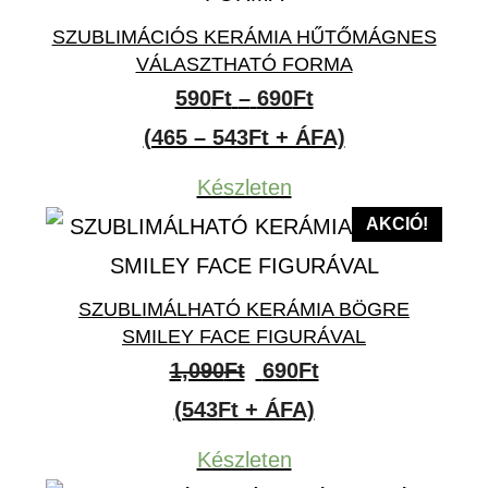
SZUBLIMÁCIÓS KERÁMIA HŰTŐMÁGNES
VÁLASZTHATÓ FORMA
Ártartomány:
590
Ft
–
690
Ft
590Ft
(465 – 543Ft + ÁFA)
-
Készleten
690Ft
AKCIÓ!
SZUBLIMÁLHATÓ KERÁMIA BÖGRE
SMILEY FACE FIGURÁVAL
Original
Current
1,090
Ft
690
Ft
price
price
(543Ft + ÁFA)
was:
is:
Készleten
1,090Ft.
690Ft.