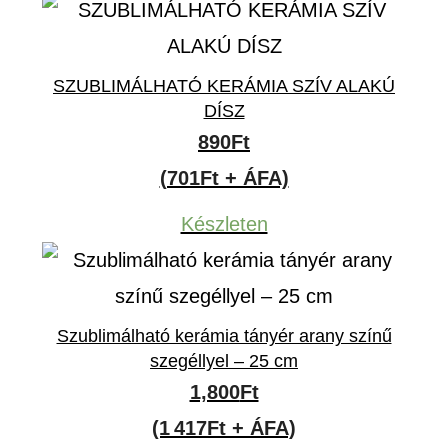
SZUBLIMÁLHATÓ KERÁMIA SZÍV ALAKÚ
DÍSZ
890
Ft
(701Ft + ÁFA)
Készleten
Szublimálható kerámia tányér arany színű
szegéllyel – 25 cm
1,800
Ft
(1 417Ft + ÁFA)