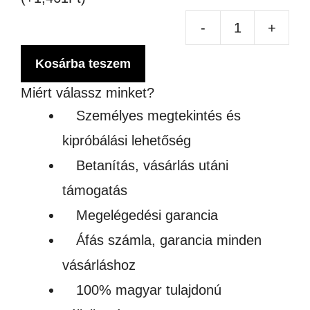
-
+
SZ
KE
Kosárba teszem
BÖ
Miért válassz minket?
–
Személyes megtekintés és
ZO
kipróbálási lehetőség
HA
Betanítás, vásárlás utáni
TÖ
támogatás
SZ
Megelégedési garancia
men
Áfás számla, garancia minden
vásárláshoz
100% magyar tulajdonú