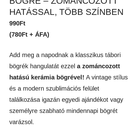
BÖGRE – ZOMÁNCOZOTT
HATÁSSAL, TÖBB SZÍNBEN
990
Ft
(780Ft + ÁFA)
Add meg a napodnak a klasszikus tábori
bögrék hangulatát ezzel
a zománcozott
hatású kerámia bögrével!
A vintage stílus
és a modern szublimációs felület
találkozása igazán egyedi ajándékot vagy
személyre szabható mindennapi bögrét
varázsol.