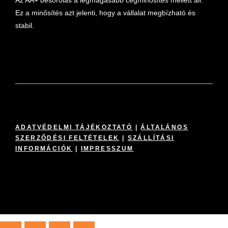
Az AA+ besorolás a legmagasabb cégminősítés mellett áll.
Ez a minősítés azt jelenti, hogy a vállalat megbízható és
stabil.
ADATVÉDELMI TÁJÉKOZTATÓ
|
ÁLTALÁNOS
SZERZŐDÉSI FELTÉTELEK
|
SZÁLLÍTÁSI
INFORMÁCIÓK
|
IMPRESSZUM