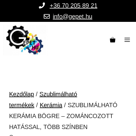
Kilépés
+36 70 205 89 21
a
info@gepet.hu
tartalomba
M
Kezdőlap
/
Szublimálható
termékek
/
Kerámia
/ SZUBLIMÁLHATÓ
KERÁMIA BÖGRE – ZOMÁNCOZOTT
HATÁSSAL, TÖBB SZÍNBEN