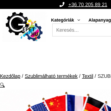
Kilépés
+36 70 205 89 21
a
Kategóriák
Alapanya
tartalomba
Kezdőlap
/
Szublimálható termékek
/
Textil
/ SZUB
🔍