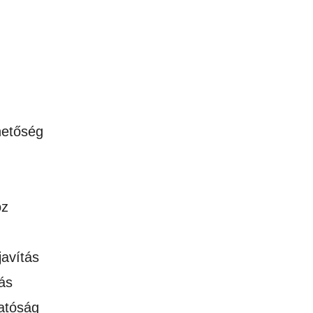
hetőség
oz
javítás
ás
atóság