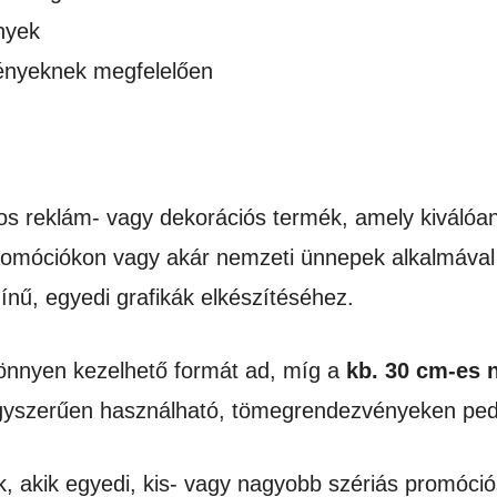
nyek
gényeknek megfelelően
yos reklám- vagy dekorációs termék, amely kiváló
omóciókon vagy akár nemzeti ünnepek alkalmával 
zínű, egyedi grafikák elkészítéséhez.
könnyen kezelhető formát ad, míg a
kb. 30 cm-es 
egyszerűen használható, tömegrendezvényeken ped
k, akik egyedi, kis- vagy nagyobb szériás promóci