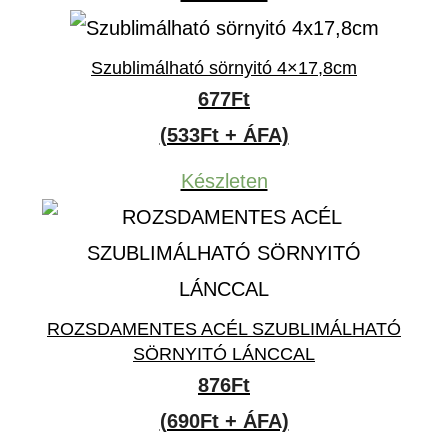
Szublimálható sörnyitó 4×17,8cm
677
Ft
(533Ft + ÁFA)
Készleten
ROZSDAMENTES ACÉL SZUBLIMÁLHATÓ
SÖRNYITÓ LÁNCCAL
876
Ft
(690Ft + ÁFA)