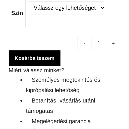
Szín
-
+
SZ
SP
Kosárba teszem
KU
Miért válassz minket?
TÖ
Személyes megtekintés és
SZ
kipróbálási lehetőség
75
Betanítás, vásárlás utáni
men
támogatás
Megelégedési garancia