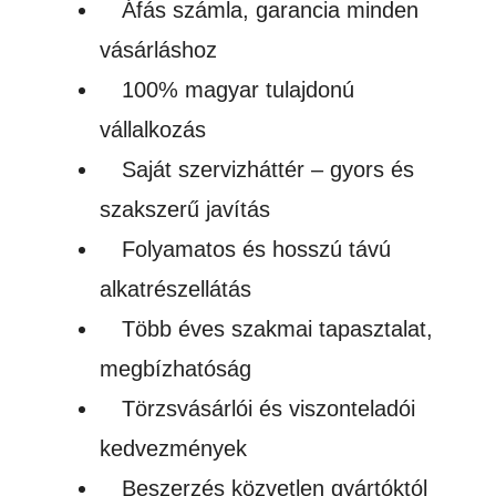
Áfás számla, garancia minden
vásárláshoz
100% magyar tulajdonú
vállalkozás
Saját szervizháttér – gyors és
szakszerű javítás
Folyamatos és hosszú távú
alkatrészellátás
Több éves szakmai tapasztalat,
megbízhatóság
Törzsvásárlói és viszonteladói
kedvezmények
Beszerzés közvetlen gyártóktól