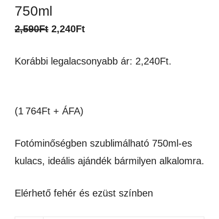
750ml
Original
Current
2,590
Ft
2,240
Ft
price
price
Korábbi legalacsonyabb ár:
2,240
Ft
.
was:
is:
2,590Ft.
2,240Ft.
(1 764Ft + ÁFA)
Fotóminőségben szublimálható 750ml-es
kulacs, ideális ajándék bármilyen alkalomra.
Elérhető fehér és ezüst színben