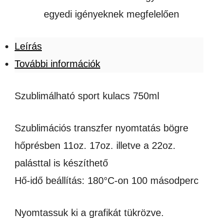
egyedi igényeknek megfelelően
Leírás
További információk
Szublimálható sport kulacs 750ml
Szublimációs transzfer nyomtatás bögre
hőprésben 11oz. 17oz. illetve a 22oz.
palásttal is készíthető
Hő-idő beállítás: 180°C-on 100 másodperc
Nyomtassuk ki a grafikát tükrözve.