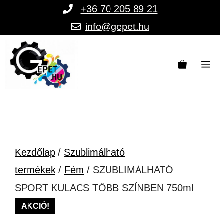
Kilépés
+36 70 205 89 21
a
info@gepet.hu
tartalomba
M
Kezdőlap
/
Szublimálható
termékek
/
Fém
/ SZUBLIMÁLHATÓ
SPORT KULACS TÖBB SZÍNBEN 750ml
AKCIÓ!