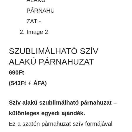
SZUBLIMÁLHATÓ SZÍV
ALAKÚ PÁRNAHUZAT
690
Ft
(543Ft + ÁFA)
Szív alakú szublimálható párnahuzat –
különleges egyedi ajándék.
Ez a szatén párnahuzat szív formájával