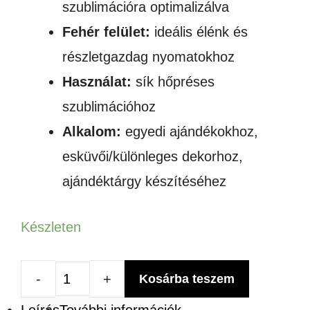
szublimációra optimalizálva
Fehér felület:
ideális élénk és
részletgazdag nyomatokhoz
Használat:
sík hőpréses
szublimációhoz
Alkalom:
egyedi ajándékokhoz,
esküvői/különleges dekorhoz,
ajándéktárgy készítéséhez
Készleten
Kosárba teszem
SZUBLIMÁLHATÓ