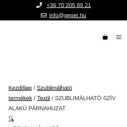
Kilépés
+36 70 205 89 21
a
info@gepet.hu
tartalomba
M
Kezdőlap
/
Szublimálható
termékek
/
Textil
/ SZUBLIMÁLHATÓ SZÍV
ALAKÚ PÁRNAHUZAT
🔍