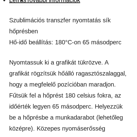
Leírás
További információk
SZÍV
ALAKÚ
Szublimációs transzfer nyomtatás sík
PÁRNAHUZAT
hőprésben
mennyiség
Hő-idő beállítás: 180°C-on 65 másodperc
Nyomtassuk ki a grafikát tükrözve. A
grafikát rögzítsük hőálló ragasztószalaggal,
hogy a megfelelő pozícióban maradjon.
Fűtsük fel a hőprést 180 celsius fokra, az
időérték legyen 65 másodperc. Helyezzük
be a hőprésbe a munkadarabot (lehetőleg
középre). Közepes nyomáserősség