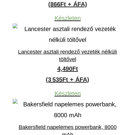
(866Ft + ÁFA)
Készleten
Lancester asztali rendező vezeték nélküli
töltővel
4,490
Ft
(3 535Ft + ÁFA)
Készleten
Bakersfield napelemes powerbank, 8000
mAh