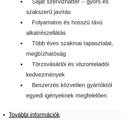
Saját szervizháttér – gyors és
szakszerű javítás
Folyamatos és hosszú távú
alkatrészellátás
Több éves szakmai tapasztalat,
megbízhatóság
Törzsvásárlói és viszonteladói
kedvezmények
Beszerzés közvetlen gyártóktól
egyedi igényeknek megfelelően
További információk