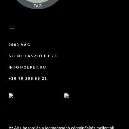
2600 VÁC
SZENT LÁSZLÓ ÚT 23.
INFO@GEPET.HU
+36 70 205 89 21
marketplace partner
Az AA+ besorolás a legmagasabb cégminősítés mellett áll.