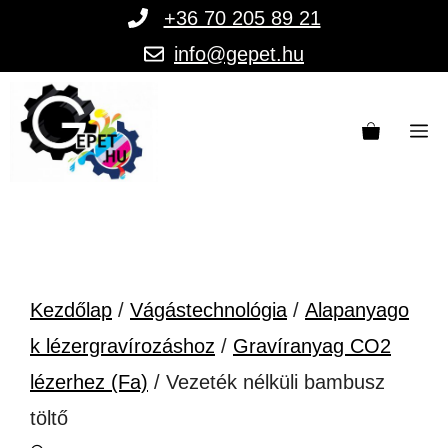
Kilépés
+36 70 205 89 21
a
info@gepet.hu
tartalomba
M
Kezdőlap
/
Vágástechnológia
/
Alapanyago
k lézergravírozáshoz
/
Gravíranyag CO2
lézerhez (Fa)
/ Vezeték nélküli bambusz
töltő