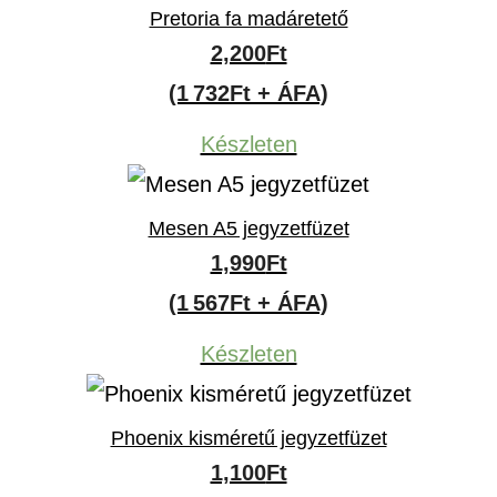
Pretoria fa madáretető
2,200
Ft
(1 732Ft + ÁFA)
Készleten
Mesen A5 jegyzetfüzet
1,990
Ft
(1 567Ft + ÁFA)
Készleten
Phoenix kisméretű jegyzetfüzet
1,100
Ft