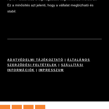
Ez a minősítés azt jelenti, hogy a vállalat megbízható és
stabil.
ADATVÉDELMI TÁJÉKOZTATÓ
|
ÁLTALÁNOS
SZERZŐDÉSI FELTÉTELEK
|
SZÁLLÍTÁSI
INFORMÁCIÓK
|
IMPRESSZUM