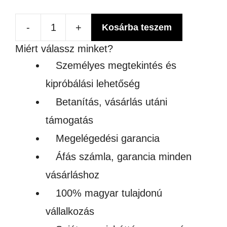
-
+
Kosárba teszem
Vezeték
Miért válassz minket?
nélküli
Személyes megtekintés és
bambusz
kipróbálási lehetőség
töltő
Betanítás, vásárlás utáni
mennyiség
támogatás
Megelégedési garancia
Áfás számla, garancia minden
vásárláshoz
100% magyar tulajdonú
vállalkozás