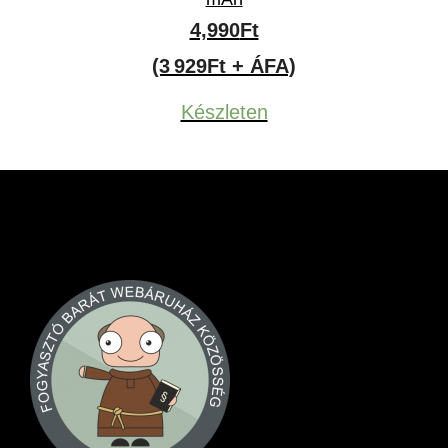
4,990
Ft
(3 929Ft + ÁFA)
Készleten