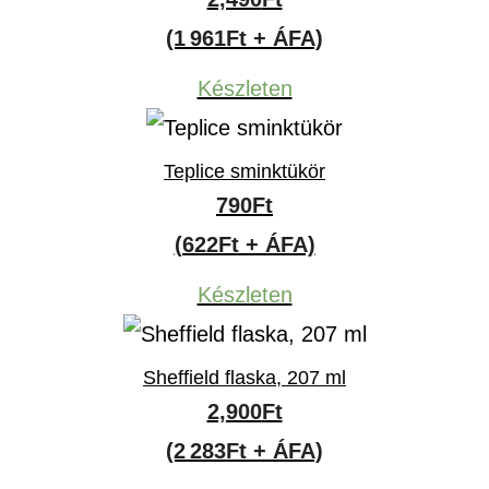
(1 961Ft + ÁFA)
Készleten
Teplice sminktükör
790
Ft
(622Ft + ÁFA)
Készleten
Sheffield flaska, 207 ml
2,900
Ft
(2 283Ft + ÁFA)