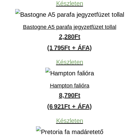
Készleten
Bastogne A5 parafa jegyzetfüzet tollal
2,280
Ft
(1 795Ft + ÁFA)
Készleten
Hampton falióra
8,790
Ft
(6 921Ft + ÁFA)
Készleten