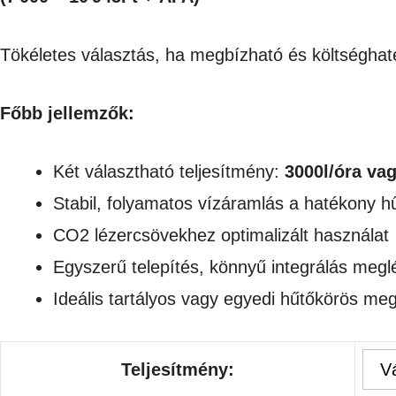
-
Tökéletes választás, ha megbízható és költséghat
13,900Ft
Főbb jellemzők:
Két választható teljesítmény:
3000l/óra vag
Stabil, folyamatos vízáramlás a hatékony h
CO2 lézercsövekhez optimalizált használat
Egyszerű telepítés, könnyű integrálás meg
Ideális tartályos vagy egyedi hűtőkörös m
Teljesítmény: