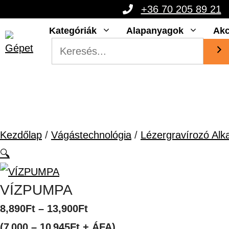
Kilépés
+36 70 205 89 21
a
Kategóriák
Alapanyagok
Akc
tartalomba
Kezdőlap
/
Vágástechnológia
/
Lézergravírozó Alk
🔍
VÍZPUMPA
Ártartomány:
8,890
Ft
–
13,900
Ft
8,890Ft
(7 000 – 10 945Ft + ÁFA)