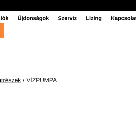
iók
Újdonságok
Szervíz
Lízing
Kapcsola
atrészek
/ VÍZPUMPA