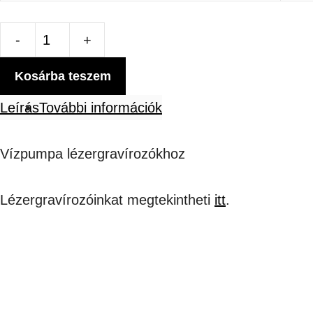
VÍZPUMPA
mennyiség
Kosárba teszem
Leírás
További információk
Vízpumpa lézergravírozókhoz
Lézergravírozóinkat megtekintheti
itt
.